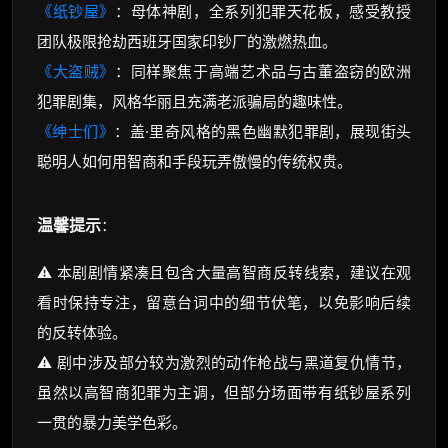
《纸钞屋》
：母体神剧，全系列犯罪天花板，感受教授
团队极限抢劫西班牙国家印钞厂的激燃热血。
《大盗贼》
：同样聚焦于高端艺术品与古董盗窃的欧洲
犯罪剧集，风格华丽且充满老派骗局的趣味性。
《绅士们》
：盖·里奇风格的黑色幽默犯罪剧，展现街头
聪明人如何用智商和手段玩弄傲慢的传统权贵。
温馨提示
：
⚠️ 本剧剧情紧凑且包含大量高智商反转线索，建议在观
看时保持专注，留意台词中的细节伏笔，以免影响后续
的反转体验。
⚠️ 剧中涉及部分较为激烈的动作枪战与黑道复仇情节，
虽然以高智商犯罪为主调，但部分场面带有纸钞屋系列
一贯的暴力美学色彩。