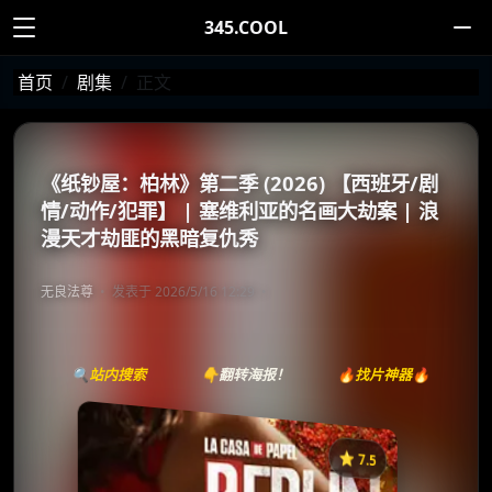
345.COOL
首页
剧集
正文
《纸钞屋：柏林》第二季 (2026) 【西班牙/剧
情/动作/犯罪】 | 塞维利亚的名画大劫案 | 浪
漫天才劫匪的黑暗复仇秀
无良法尊
发表于 2026/5/16 12:29
🔍站内搜索
👇翻转海报！
🔥找片神器🔥
⭐️ 7.5
《柏林：巴黎皇家珠宝》
收藏
⭐