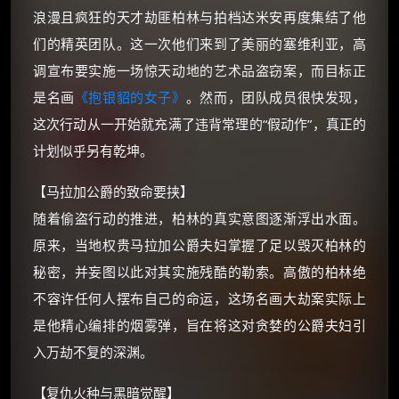
浪漫且疯狂的天才劫匪柏林与拍档达米安再度集结了他
朋友们辛苦了 💦
们的精英团队。这一次他们来到了美丽的塞维利亚，高
你需要的各种会员，都可低价购买！
如夸克12个月送14天 最低75元！
调宣布要实施一场惊天动地的艺术品盗窃案，而目标正
价格有浮动，请直接搜索查最低价！
是名画
《抱银貂的女子》
。然而，团队成员很快发现，
还有支付宝现金红包、外卖红包、
这次行动从一开始就充满了违背常理的“假动作”，真正的
优惠券、活动红包，每日可领。
计划似乎另有乾坤。
⚡
前往【大淘客】领红包
【马拉加公爵的致命要挟】
随着偷盗行动的推进，柏林的真实意图逐渐浮出水面。
☕ 海外大侠？通过 Ko-fi 赐茶
原来，当地权贵马拉加公爵夫妇掌握了足以毁灭柏林的
秘密，并妄图以此对其实施残酷的勒索。高傲的柏林绝
不容许任何人摆布自己的命运，这场名画大劫案实际上
是他精心编排的烟雾弹，旨在将这对贪婪的公爵夫妇引
入万劫不复的深渊。
【复仇火种与黑暗觉醒】