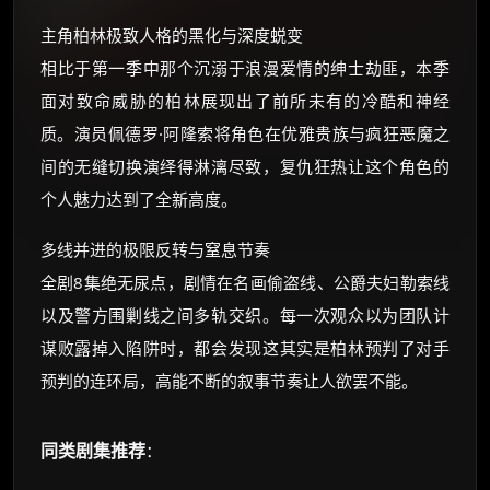
主角柏林极致人格的黑化与深度蜕变
相比于第一季中那个沉溺于浪漫爱情的绅士劫匪，本季
面对致命威胁的柏林展现出了前所未有的冷酷和神经
质。演员佩德罗·阿隆索将角色在优雅贵族与疯狂恶魔之
间的无缝切换演绎得淋漓尽致，复仇狂热让这个角色的
个人魅力达到了全新高度。
多线并进的极限反转与窒息节奏
全剧8集绝无尿点，剧情在名画偷盗线、公爵夫妇勒索线
以及警方围剿线之间多轨交织。每一次观众以为团队计
谋败露掉入陷阱时，都会发现这其实是柏林预判了对手
预判的连环局，高能不断的叙事节奏让人欲罢不能。
同类剧集推荐
：