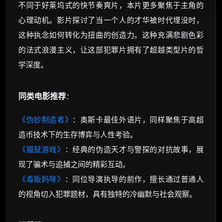
不同于好莱坞式的快节奏爽片，本片更多聚焦于主角的
心理动机。影片探讨了当一个人的才华被时代埋没时，
这种执念如何转化为扭曲的创造力。这种充满悲剧色彩
的法式浪漫主义，让这部犯罪片拥有了超越类型片的哲
学深度。
同类电影推荐
：
《伪钞制造者》
：奥斯卡最佳外语片，同样聚焦于高超
造币技术下的生存博弈与人性考验。
《猫鼠游戏》
：经典的伪造天才与警探的对抗故事，展
现了骗术与追捕之间的精彩互动。
《毒贩妈咪》
：同位导演执导的前作，擅长通过普通人
的视角切入犯罪题材，具有独特的冷幽默与社会观察。