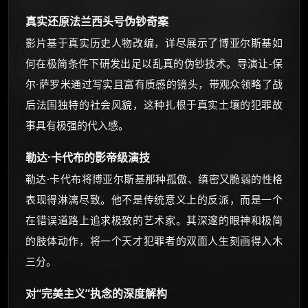
真实还原法兰西头号伪钞奇案
影片基于真实历史人物改编，详尽展示了博亚尔斯基如
何在极简条件下研发出足以乱真的伪钞技术。导演让-保
尔·萨罗米通过写实且富有质感的镜头，带观众领略了战
后法国独特的社会风貌，这种扎根于真实土壤的犯罪故
事具有极强的代入感。
勒达·卡代布的影帝级演技
勒达·卡代布将博亚尔斯基那种孤傲、缜密又脆弱的性格
表现得淋漓尽致。他不是传统意义上的反派，而是一个
在错误道路上追求极致的艺术家。其深邃的眼神和极简
的肢体动作，将一个天才犯罪者的双面人生刻画得入木
三分。
对“完美主义”执念的深度解构