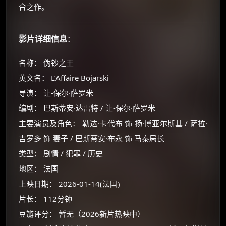
合之作。
影片详细信息
：
名称： 伪钞之王
英文名： L’Affaire Bojarski
导演： 让-保尔·萨罗米
编剧： 巴斯蒂安·达雷特 / 让-保尔·萨罗米
主要演员及角色： 勒达·卡代布 饰 扬·博亚尔斯基 / 萨拉·
吉罗多 饰 妻子 / 巴斯蒂安·布永 饰 马泰局长
类型： 剧情 / 犯罪 / 历史
地区： 法国
上映日期： 2026-01-14(法国)
片长： 112分钟
豆瓣评分： 暂无（2026新片热映中）