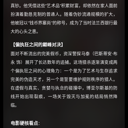
优惠券、活动红包，每日可领。
真钞。他凭借这些“艺术品”积累财富，却依然在家人面前
扮演着勤恳克制的普通人。随着伪钞流通规模的扩大，
⚡
前往【大淘客】领红包
他被冠以“钱币界塞尚”的称号，成为了当时法兰西银行最
大的心头之患。
☕ 海外大侠？通过 Ko-fi 赐茶
【偏执狂之间的巅峰对决】
面对不断流出的完美假币，资深警探马泰（巴斯蒂安·布
永 饰）展开了长达数年的追捕。这场猎杀逐渐演变成两
个偏执狂之间的心理角力：一个是为了艺术与生存追求
完美的伪造天才，另一个是誓要维护规则秩序的猎人。
在虚假与真实、贪婪与执念的碰撞中，博亚尔斯基的防
线开始出现裂痕，一场关于毁灭与加冕的结局悄然降
临。
电影硬核看点
：