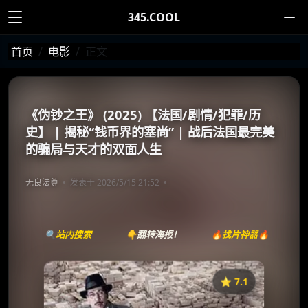
345.COOL
首页
电影
正文
《伪钞之王》 (2025) 【法国/剧情/犯罪/历
史】 | 揭秘“钱币界的塞尚” | 战后法国最完美
的骗局与天才的双面人生
无良法尊
发表于 2026/5/15 21:52
🔍站内搜索
👇翻转海报！
🔥找片神器🔥
⭐️ 7.1
《L’affaire Bojarski》
收藏
⭐