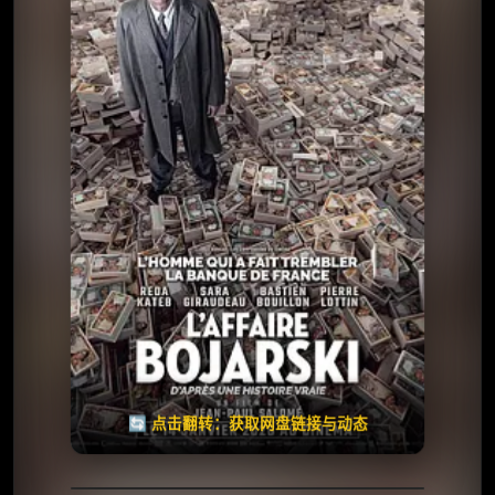
⭐️ 评分：7.1 | 🎬 2026年
夸克网盘
百度网盘
🧧️
天天领红包
失效请反馈
🔄 点击翻转：获取网盘链接与动态