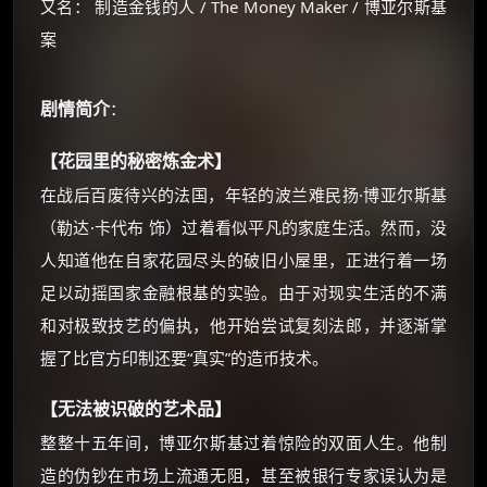
又名： 制造金钱的人 / The Money Maker / 博亚尔斯基
案
剧情简介
：
【花园里的秘密炼金术】
在战后百废待兴的法国，年轻的波兰难民扬·博亚尔斯基
×
（勒达·卡代布 饰）过着看似平凡的家庭生活。然而，没
🧧 福利领取站
人知道他在自家花园尽头的破旧小屋里，正进行着一场
☕
足以动摇国家金融根基的实验。由于对现实生活的不满
和对极致技艺的偏执，他开始尝试复刻法郎，并逐渐掌
握了比官方印制还要“真实”的造币技术。
朋友们辛苦了 💦
你需要的各种会员，都可低价购买！
【无法被识破的艺术品】
如夸克12个月送14天 最低75元！
价格有浮动，请直接搜索查最低价！
整整十五年间，博亚尔斯基过着惊险的双面人生。他制
造的伪钞在市场上流通无阻，甚至被银行专家误认为是
还有支付宝现金红包、外卖红包、