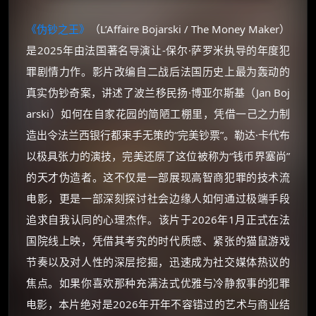
《伪钞之王》
（L’Affaire Bojarski / The Money Maker）
是2025年由法国著名导演让-保尔·萨罗米执导的年度犯
罪剧情力作。影片改编自二战后法国历史上最为轰动的
真实伪钞奇案，讲述了波兰移民扬·博亚尔斯基（Jan Boj
arski）如何在自家花园的简陋工棚里，凭借一己之力制
造出令法兰西银行都束手无策的“完美钞票”。勒达·卡代布
以极具张力的演技，完美还原了这位被称为“钱币界塞尚”
的天才伪造者。这不仅是一部展现高智商犯罪的技术流
电影，更是一部深刻探讨社会边缘人如何通过极端手段
追求自我认同的心理杰作。该片于2026年1月正式在法
国院线上映，凭借其考究的时代质感、紧张的猫鼠游戏
节奏以及对人性的深层挖掘，迅速成为社交媒体热议的
焦点。如果你喜欢那种充满法式优雅与冷静叙事的犯罪
电影，本片绝对是2026年开年不容错过的艺术与商业结