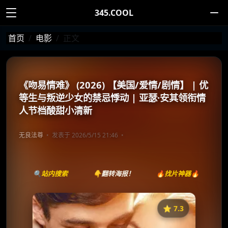
345.COOL
首页
电影
正文
《吻易情难》 (2026) 【美国/爱情/剧情】 | 优
等生与叛逆少女的禁忌悸动 | 亚瑟·安其领衔情
人节档酸甜小清新
无良法尊
发表于 2026/5/15 21:46
🔍站内搜索
👇翻转海报！
🔥找片神器🔥
⭐️ 7.3
《Kissing Is the Easy Part》
收藏
⭐