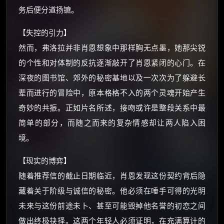
价格有浮动，请直接搜索查最低价！
务后便分道扬镳。
还有支付宝现金红包、外卖红包、
【失控的引力】
优惠券、活动红包，每日可领。
然而，弗洛拉并非肖恩想象中那样胸无点墨，她那尖锐
的个性和对体制的反抗逐渐敲开了肖恩紧闭的心门。在
⚡
前往【大淘客】领红包
深夜的图书馆、郊外的秘密基地以及一次次为了躲避长
辈而进行的冒险中，原本格格不入的两个灵魂开始产生
☕ 海外大侠？通过 Ko-fi 赐茶
奇妙的共振。正如片名所述，接吻或许是整段关系中最
简单的部分，而随之而来的复杂情感却让两人陷入困
境。
【现实的博弈】
随着推荐信的截止日期临近，肖恩发现这份契约背后隐
藏着关于阶级与诚信的秘密。他必须在唾手可得的光明
未来与这份前途未卜、甚至可能毁掉他名誉的初恋之间
做出终极抉择。这两个年轻人必须证明，在充满算计的