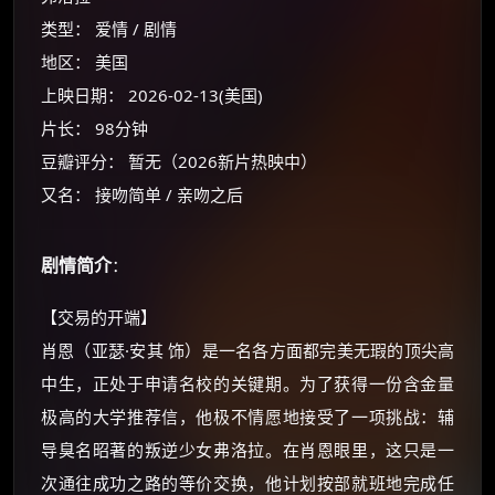
类型： 爱情 / 剧情
地区： 美国
上映日期： 2026-02-13(美国)
片长： 98分钟
豆瓣评分： 暂无（2026新片热映中）
又名： 接吻简单 / 亲吻之后
剧情简介
：
×
🧧 福利领取站
【交易的开端】
☕
肖恩（亚瑟·安其 饰）是一名各方面都完美无瑕的顶尖高
中生，正处于申请名校的关键期。为了获得一份含金量
极高的大学推荐信，他极不情愿地接受了一项挑战：辅
朋友们辛苦了 💦
导臭名昭著的叛逆少女弗洛拉。在肖恩眼里，这只是一
你需要的各种会员，都可低价购买！
次通往成功之路的等价交换，他计划按部就班地完成任
如夸克12个月送14天 最低75元！