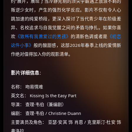
约”展开，展现了当冷静克制的顶尖学霸遇上放浪不羁的
叛逆少女时，产生的强烈化学反应。影片不仅有令人心
跳加速的纯爱桥段，更深入探讨了当代青少年在阶级差
异、名校追求与自我觉醒之间的矛盾与挣扎。如果你喜
欢
《致所有我曾爱过的男孩》
的清新色调或者是
《初恋
这件小事》
般的酸甜感，这部2026年春季上线的爱情新
作绝对值得加入你的观影清单。
影片详细信息
：
名称： 吻易情难
英文名： Kissing Is the Easy Part
导演： 查理·韦伯（兼编剧）
编剧： 查理·韦伯 / Christine Duann
主要演员及角色： 亚瑟·安其 饰 肖恩 / 克里斯汀·杜安 饰
弗洛拉