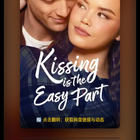
⭐️ 评分：7.3 | 🎬 2026年
夸克网盘
百度网盘
🧧️
天天领红包
失效请反馈
🔄 点击翻转：获取网盘链接与动态