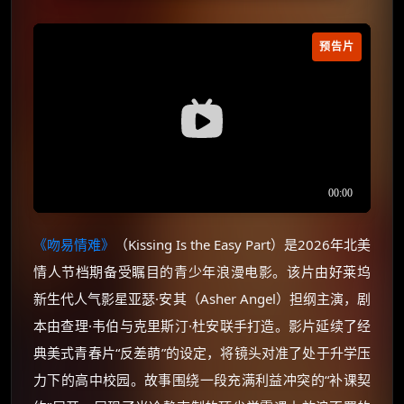
预告片
《吻易情难》
（Kissing Is the Easy Part）是2026年北美
情人节档期备受瞩目的青少年浪漫电影。该片由好莱坞
新生代人气影星亚瑟·安其（Asher Angel）担纲主演，剧
本由查理·韦伯与克里斯汀·杜安联手打造。影片延续了经
典美式青春片“反差萌”的设定，将镜头对准了处于升学压
力下的高中校园。故事围绕一段充满利益冲突的“补课契