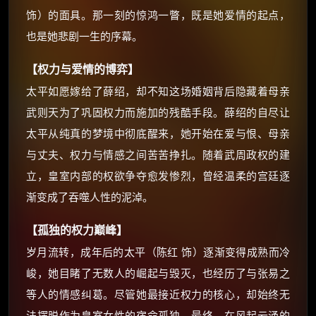
你需要的各种会员，都可低价购买！
饰）的面具。那一刻的惊鸿一瞥，既是她爱情的起点，
如夸克12个月送14天 最低75元！
也是她悲剧一生的序幕。
价格有浮动，请直接搜索查最低价！
还有支付宝现金红包、外卖红包、
【权力与爱情的博弈】
优惠券、活动红包，每日可领。
太平如愿嫁给了薛绍，却不知这场婚姻背后隐藏着母亲
武则天为了巩固权力而施加的残酷手段。薛绍的自尽让
⚡
前往【大淘客】领红包
太平从纯真的梦境中彻底醒来，她开始在爱与恨、母亲
与丈夫、权力与情感之间苦苦挣扎。随着武周政权的建
☕ 海外大侠？通过 Ko-fi 赐茶
立，皇室内部的权欲争夺愈发惨烈，曾经温柔的宫廷逐
渐变成了吞噬人性的泥淖。
【孤独的权力巅峰】
岁月流转，成年后的太平（陈红 饰）逐渐变得成熟而冷
峻，她目睹了无数人的崛起与毁灭，也经历了与张易之
等人的情感纠葛。尽管她最接近权力的核心，却始终无
法摆脱作为皇室女性的宿命孤独。最终，在风起云涌的