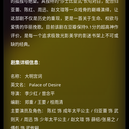
的孤独与绝望。其独特的“莎士比亚式”长句对白，配合归
亚蕾、陈红、周迅、赵文瑄等一众戏骨的巅峰演绎，让
这部剧不仅是历史的重现，更是一首关于生命、权欲与
爱情的华丽挽歌。目前该剧在豆瓣保持9.1分的超高神作
评价，是每一个追求极致光影美学的影迷书架上不可或
缺的经典。
剧集详细信息
：
名称： 大明宫词
英文名： Palace of Desire
导演： 李少红 / 曾念平
编剧： 郑重 / 王要 / 桂雨清
主要演员及角色： 陈红 饰 成年太平公主 / 归亚蕾 饰 武
则天 / 周迅 饰 少年太平公主 / 赵文瑄 饰 薛绍/张易之 /
傅彪 饰 武攸嗣