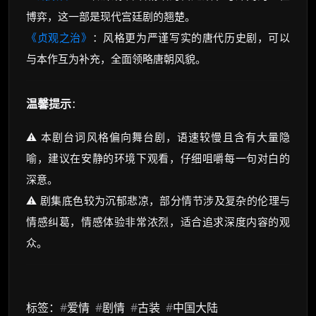
博弈，这一部是现代宫廷剧的翘楚。
《贞观之治》
：风格更为严谨写实的唐代历史剧，可以
与本作互为补充，全面领略唐朝风貌。
温馨提示
：
⚠️ 本剧台词风格偏向舞台剧，语速较慢且含有大量隐
喻，建议在安静的环境下观看，仔细咀嚼每一句对白的
深意。
⚠️ 剧集底色较为沉郁悲凉，部分情节涉及复杂的伦理与
情感纠葛，情感体验非常浓烈，适合追求深度内容的观
众。
标签：
#
爱情
#
剧情
#
古装
#
中国大陆