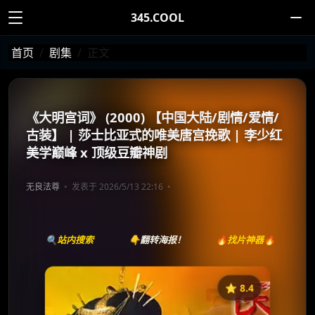
345.COOL
首页
剧集
正文
《大明宫词》 (2000) 【中国大陆/剧情/爱情/
古装】 | 莎士比亚式的唯美唐宫挽歌 | 李少红
美学巅峰 x 顶级豆瓣神剧
无良法尊
发表于 2026/5/13 22:16
🔍站内搜索
👇翻转海报！
🔥找片神器🔥
⭐️ 8.4
《大明宫词》
收藏
⭐