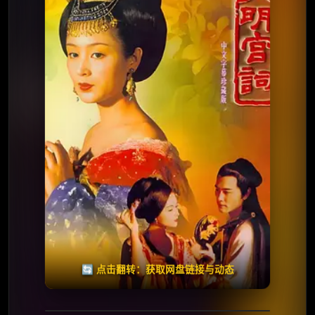
⭐️ 评分：8.4 | 🎬 2000年
✅ 已完结
夸克网盘
🧧️
天天领红包
失效请反馈
🔄 点击翻转：获取网盘链接与动态