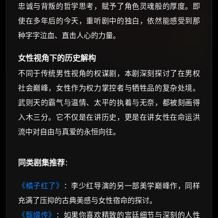
忠诚与背叛的哲学思考，赋予了角色灵魂般的厚度。即
使在多年后的今天，重听剧中的独白，依然能感受到那
种字字泣血、直击人心的力量。
女性视角下的历史解构
不同于传统男性视角的权谋剧，本剧深刻探讨了在男权
社会巅峰，女性作为权力掌控者与牺牲品的复杂处境。
武则天的霸气与温情、太平的执着与无奈，都被刻画得
入木三分。它不仅是在讲历史，更是在讲女性在命运洪
流中对自由与真爱的永恒向往。
同类剧集推荐
：
《橘子红了》
：李少红导演的另一部美学巅峰作，同样
充满了压抑的古典美感与女性宿命的探讨。
《甄嬛传》
：如果你喜欢精致的宫廷细节与深刻的人性