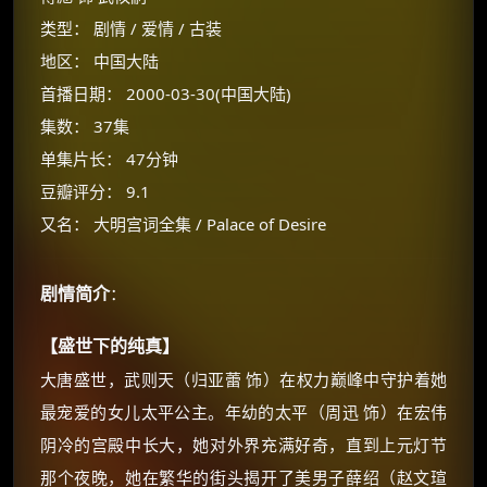
类型： 剧情 / 爱情 / 古装
地区： 中国大陆
首播日期： 2000-03-30(中国大陆)
集数： 37集
单集片长： 47分钟
豆瓣评分： 9.1
又名： 大明宫词全集 / Palace of Desire
剧情简介
：
×
🧧 福利领取站
【盛世下的纯真】
大唐盛世，武则天（归亚蕾 饰）在权力巅峰中守护着她
☕
最宠爱的女儿太平公主。年幼的太平（周迅 饰）在宏伟
阴冷的宫殿中长大，她对外界充满好奇，直到上元灯节
朋友们辛苦了 💦
那个夜晚，她在繁华的街头揭开了美男子薛绍（赵文瑄