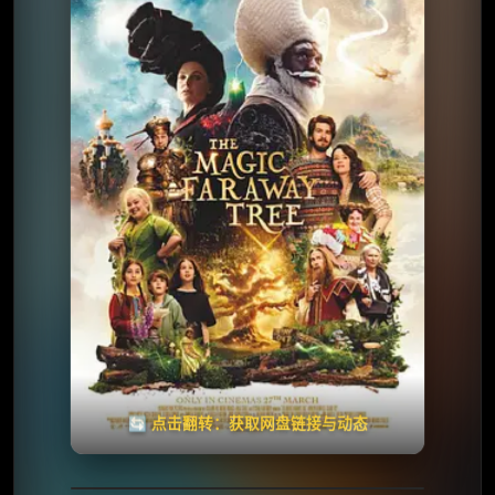
⭐️ 评分：6.5 | 🎬 2026年
夸克网盘
百度网盘
🧧️
天天领红包
失效请反馈
🔄 点击翻转：获取网盘链接与动态