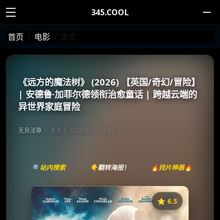
345.COOL
首页
电影
正文
《远方的魔法树》 (2026) 【英国/奇幻/冒险】
| 安德鲁·加菲尔德领衔治愈童话 | 跨越云端的
异世界家庭冒险
无良法尊
发表于 2026/5/13 10:34
🔍站内搜索
👇翻转海报！
🔥找片神器🔥
⭐️ 6.5
《远方的魔法树》
收藏
⭐