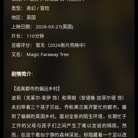
类型： 奇幻 / 冒险
地区： 英国
上映日期： 2026-03-27(英国)
片长： 110分钟
豆瓣评分： 暂无（2026新片热映中）
又名： Magic Faraway Tree
剧情简介
：
×
【逃离都市的偏远乡村】
🧧 福利领取站
波莉（克莱尔·芙伊 饰）和蒂姆（安德鲁·加菲尔德 饰）
☕
夫妇带着三个孩子贝丝、乔和弗兰离开繁忙的都市，搬
到了偏僻的英国乡村。面对全新的陌生环境，长期忙于
工作的父母与孩子们之间产生了难以言说的隔阂。然
朋友们辛苦了 💦
而，在这个看似宁静的森林深处，却隐藏着一个足以改
你需要的各种会员，都可低价购买！