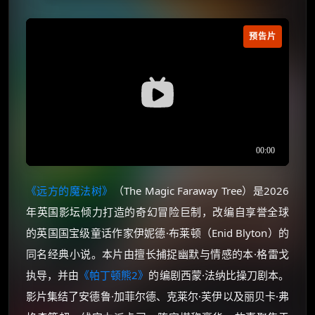
预告片
《远方的魔法树》
（The Magic Faraway Tree）是2026
年英国影坛倾力打造的奇幻冒险巨制，改编自享誉全球
的英国国宝级童话作家伊妮德·布莱顿（Enid Blyton）的
同名经典小说。本片由擅长捕捉幽默与情感的本·格雷戈
执导，并由
《帕丁顿熊2》
的编剧西蒙·法纳比操刀剧本。
影片集结了安德鲁·加菲尔德、克莱尔·芙伊以及丽贝卡·弗