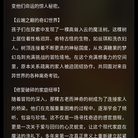
如夸克12个月送14天 最低75元！
变他们命运的惊人秘密。
价格有浮动，请直接搜索查最低价！
【云端之巅的奇幻世界】
还有支付宝现金红包、外卖红包、
优惠券、活动红包，每日可领。
孩子们在探索中发现了一棵高耸入云的魔法树。这棵树
上居住着性格迥异、奇特古怪的生物，如丝琪和洗衣妇
⚡
前往【大淘客】领红包
人。树顶连接着不断更迭的神秘国度，从充满糖果的梦
幻岛到充满挑战的冒险境地。在这个充满想象力的空间
☕ 海外大侠？通过 Ko-fi 赐茶
里，原本关系疏离的家人被迫团结协作，共同面对来自
异世界的各种离奇考验。
【修复破碎的家庭纽带】
随着冒险的深入，那棵古老而神奇的树成为了连接家人
的桥梁。他们在克服重重困难的过程中，逐渐学会了倾
听、包容与珍惜。这不仅是一场寻找奇迹的感官旅程，
更是一次关于爱与回归的心灵蜕变，让这个现代家庭在
魔法的洗礼下，多年来第一次真正意义上重新建立起紧