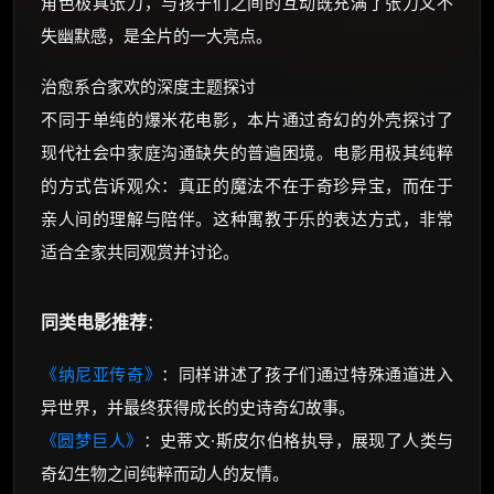
角色极具张力，与孩子们之间的互动既充满了张力又不
失幽默感，是全片的一大亮点。
治愈系合家欢的深度主题探讨
不同于单纯的爆米花电影，本片通过奇幻的外壳探讨了
现代社会中家庭沟通缺失的普遍困境。电影用极其纯粹
的方式告诉观众：真正的魔法不在于奇珍异宝，而在于
亲人间的理解与陪伴。这种寓教于乐的表达方式，非常
适合全家共同观赏并讨论。
同类电影推荐
：
《纳尼亚传奇》
：同样讲述了孩子们通过特殊通道进入
异世界，并最终获得成长的史诗奇幻故事。
《圆梦巨人》
：史蒂文·斯皮尔伯格执导，展现了人类与
奇幻生物之间纯粹而动人的友情。