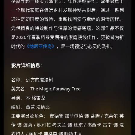
格森等超一线实力派卡司，阵容堪称豪华。故事聚焦于
一个现代家庭在偏远乡村发现神秘古树后，通过一系列
通往奇幻国度的冒险，重新找回爱与牵绊的温情历程。
凭借精良的特效制作与深厚的情感底蕴，这部作品不仅
是2026年春季档最受期待的家庭院线佳作，更被誉为新
时代的
《纳尼亚传奇》
，是一场视觉与心灵的洗礼。
影片详细信息
：
名称： 远方的魔法树
英文名： The Magic Faraway Tree
导演： 本·格雷戈
编剧： 西蒙·法纳比
主要演员及角色： 安德鲁·加菲尔德 饰 蒂姆 / 克莱尔·芙
伊 饰 波莉 / 妮可拉·考夫兰 饰 丝琪 / 杰西卡·古宁 饰 洗
衣妇人 / 丽贝卡·弗格森 饰 响指夫人