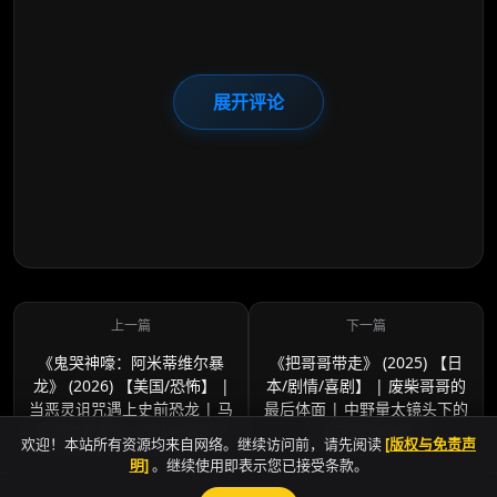
展开评论
《鬼哭神嚎：阿米蒂维尔暴
《把哥哥带走》 (2025) 【日
龙》 (2026) 【美国/恐怖】 |
本/剧情/喜剧】 | 废柴哥哥的
当恶灵诅咒遇上史前恐龙 | 马
最后体面 | 中野量太镜头下的
克·波洛尼亚又一狂想B级力作
生死治愈物语
欢迎！本站所有资源均来自网络。继续访问前，请先阅读
[版权与免责声
明]
。继续使用即表示您已接受条款。