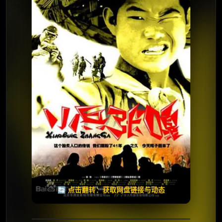
⭐️ 评分：7.7 | 🎬 2004年
✅ 已完结
夸克网盘
🧧️
天天领红包
失效请反馈
🔄 点击翻转：获取网盘链接与动态