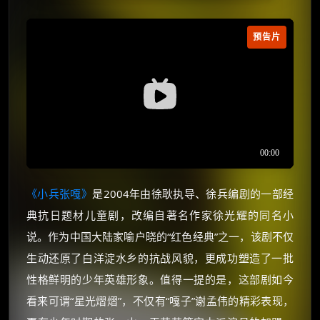
预告片
《小兵张嘎》
是2004年由徐耿执导、徐兵编剧的一部经
典抗日题材儿童剧，改编自著名作家徐光耀的同名小
说。作为中国大陆家喻户晓的“红色经典”之一，该剧不仅
生动还原了白洋淀水乡的抗战风貌，更成功塑造了一批
性格鲜明的少年英雄形象。值得一提的是，这部剧如今
看来可谓“星光熠熠”，不仅有“嘎子”谢孟伟的精彩表现，