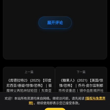
展开评论
《库德拉特2》 (2025) 【印度
《糖果人》 (2021) 【美国/惊
尼西亚/悬疑/惊悚/恐怖】 | 驱
悚/恐怖】 | 乔丹·皮尔监制都
魔神父再陷地狱轮回 | 东南亚
市传说重启 | 镜中血影揭开社
宗教恐怖美学新巅峰
会伤痕
欢迎！本站所有资源均来自网络。继续访问前，请先阅读
[版权与免责声
明]
。继续使用即表示您已接受条款。