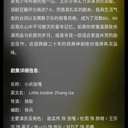
更有少年时期的张一山、王莎莎等实力派演员的加盟。
该剧豆瓣评分高达7.9，凭借其扎实的剧本、极具生活气
息的台词以及寓教于乐的叙事风格，成为了无数80、90
后观众心中不可磨灭的童年记忆。如果你想重温那段充
满热血与机智的岁月，或是寻找一部适合家庭共赏的励
志佳作，这部跨越二十年的经典神剧绝对值得再次品
味。
剧集详细信息
：
名称： 小兵张嘎
英文名： Little Soldier Zhang Ga
导演： 徐耿
编剧： 徐兵
主要演员及角色： 谢孟伟 饰 张嘎 / 杜雨 饰 胖墩 / 王莎
莎 饰 英子 / 张一山 饰 佟乐 / 刘乃艺 饰 歪嘴