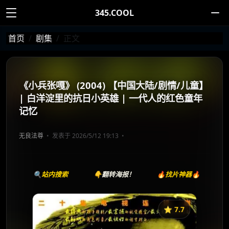
345.COOL
首页
剧集
正文
《小兵张嘎》 (2004) 【中国大陆/剧情/儿童】
| 白洋淀里的抗日小英雄 | 一代人的红色童年
记忆
无良法尊
发表于 2026/5/12 19:13
🔍站内搜索
👇翻转海报！
🔥找片神器🔥
⭐️ 7.7
《小兵张嘎》
收藏
⭐