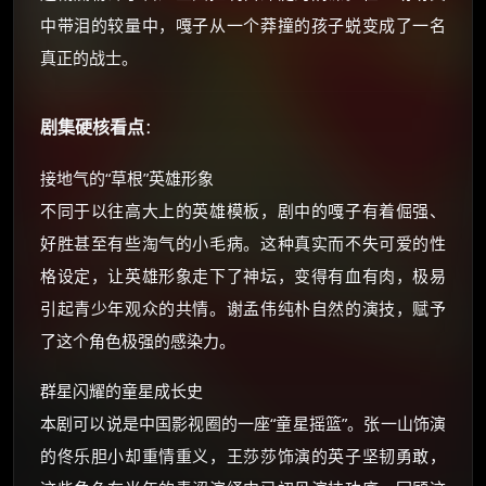
中带泪的较量中，嘎子从一个莽撞的孩子蜕变成了一名
真正的战士。
剧集硬核看点
：
接地气的“草根”英雄形象
不同于以往高大上的英雄模板，剧中的嘎子有着倔强、
好胜甚至有些淘气的小毛病。这种真实而不失可爱的性
格设定，让英雄形象走下了神坛，变得有血有肉，极易
引起青少年观众的共情。谢孟伟纯朴自然的演技，赋予
了这个角色极强的感染力。
群星闪耀的童星成长史
本剧可以说是中国影视圈的一座“童星摇篮”。张一山饰演
的佟乐胆小却重情重义，王莎莎饰演的英子坚韧勇敢，