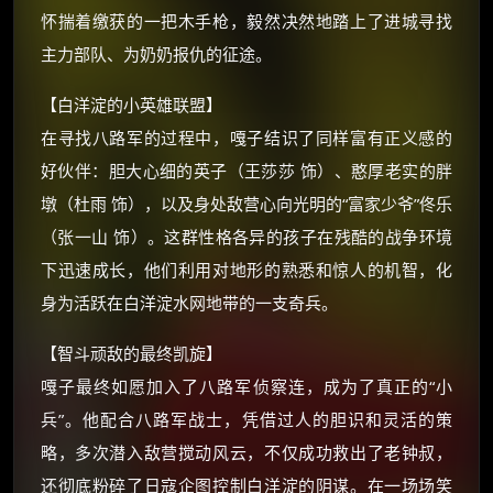
如夸克12个月送14天 最低75元！
怀揣着缴获的一把木手枪，毅然决然地踏上了进城寻找
价格有浮动，请直接搜索查最低价！
主力部队、为奶奶报仇的征途。
还有支付宝现金红包、外卖红包、
优惠券、活动红包，每日可领。
【白洋淀的小英雄联盟】
在寻找八路军的过程中，嘎子结识了同样富有正义感的
⚡
前往【大淘客】领红包
好伙伴：胆大心细的英子（王莎莎 饰）、憨厚老实的胖
墩（杜雨 饰），以及身处敌营心向光明的“富家少爷”佟乐
☕ 海外大侠？通过 Ko-fi 赐茶
（张一山 饰）。这群性格各异的孩子在残酷的战争环境
下迅速成长，他们利用对地形的熟悉和惊人的机智，化
身为活跃在白洋淀水网地带的一支奇兵。
【智斗顽敌的最终凯旋】
嘎子最终如愿加入了八路军侦察连，成为了真正的“小
兵”。他配合八路军战士，凭借过人的胆识和灵活的策
略，多次潜入敌营搅动风云，不仅成功救出了老钟叔，
还彻底粉碎了日寇企图控制白洋淀的阴谋。在一场场笑