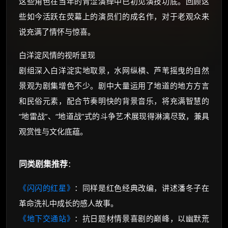
这些角色在当年的青涩演绎中已初见演技功底。回顾这
些如今活跃在荧幕上的演员们的成名作，对于老观众来
说充满了情怀与惊喜。
白洋淀风情的视听呈现
剧组深入白洋淀实地取景，水网纵横、芦苇摇曳的自然
景观为剧集增色不少。剧中大量运用了地道的地方方言
和民俗元素，配合节奏明快的背景音乐，将充满智慧的
“地雷战”、“地道战”式的斗争艺术展现得淋漓尽致，兼具
观赏性与文化底蕴。
同类剧集推荐
：
《闪闪的红星》
：同样是红色经典改编，讲述潘冬子在
革命洗礼中成长的感人故事。
《地下交通站》
：抗日题材情景喜剧的巅峰，以幽默荒