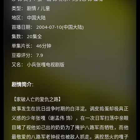
类型： 剧情 / 儿童
地区： 中国大陆
首播日期： 2004-07-10(中国大陆)
集数： 20集全
单集片长： 46分钟
豆瓣评分： 7.9
又名： 小兵张嘎电视剧版
剧情简介
：
×
🧧 福利领取站
【家破人亡的复仇之路】
☕
故事发生在抗日战争时期的白洋淀。调皮捣蛋却极具正
义感的少年张嘎（谢孟伟 饰），在一次日军扫荡中亲眼
目睹了视他如己出的奶奶为了掩护八路军而牺牲，而他
朋友们辛苦了 💦
最敬爱的八路军老钟叔也被敌人抓走。满腔怒火的嘎子
你需要的各种会员，都可低价购买！