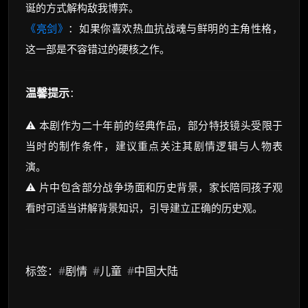
诞的方式解构敌我博弈。
《亮剑》
：如果你喜欢热血抗战魂与鲜明的主角性格，
这一部是不容错过的硬核之作。
温馨提示
：
⚠️ 本剧作为二十年前的经典作品，部分特技镜头受限于
当时的制作条件，建议重点关注其剧情逻辑与人物表
演。
⚠️ 片中包含部分战争场面和历史背景，家长陪同孩子观
看时可适当讲解背景知识，引导建立正确的历史观。
标签：
#
剧情
#
儿童
#
中国大陆