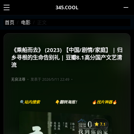
345.COOL
首页
电影
正文
《乘船而去》 (2023) 【中国/剧情/家庭】 | 归
乡寻根的生命告别礼 | 豆瓣8.1高分国产文艺清
流
无良法尊
发表于 2026/5/11 22:49
🔍站内搜索
👇翻转海报！
🔥找片神器🔥
⭐️ 7.1
《乘船而去》
收藏
⭐