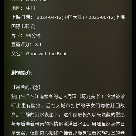
地区： 中国
上映日期： 2024-04-12(中国大陆) / 2023-06-12(上海
国际电影节)
片长： 99分钟
豆瓣评分： 8.1
又名： Gone with the Boat
剧情简介
：
【最后的归途】
×
🧧 福利领取站
独自生活在江南水乡的老人周瑾（葛兆美 饰）突然被诊
☕
断出患有脑瘤，远在大城市打拼的子女们匆忙赶回故
乡。平静的河水表面下，这个家庭长久以来隐藏的裂痕
与矛盾随着母亲的病情逐渐浮出水面。周瑾虽然身体日
朋友们辛苦了 💦
渐衰弱，但她内心始终牵挂着那艘象征着家族根基的老
你需要的各种会员，都可低价购买！