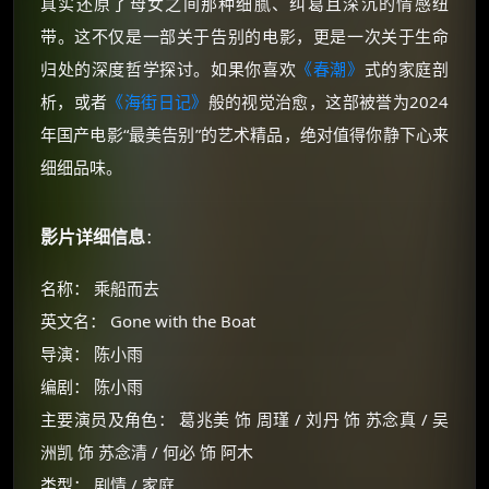
真实还原了母女之间那种细腻、纠葛且深沉的情感纽
带。这不仅是一部关于告别的电影，更是一次关于生命
归处的深度哲学探讨。如果你喜欢
《春潮》
式的家庭剖
析，或者
《海街日记》
般的视觉治愈，这部被誉为2024
年国产电影“最美告别”的艺术精品，绝对值得你静下心来
细细品味。
影片详细信息
：
名称： 乘船而去
英文名： Gone with the Boat
导演： 陈小雨
编剧： 陈小雨
主要演员及角色： 葛兆美 饰 周瑾 / 刘丹 饰 苏念真 / 吴
洲凯 饰 苏念清 / 何必 饰 阿木
类型： 剧情 / 家庭