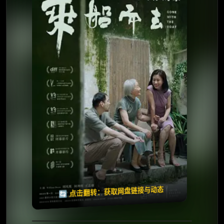
⭐️ 评分：7.1 | 🎬 2024年
夸克网盘
🧧️
天天领红包
失效请反馈
🔄 点击翻转：获取网盘链接与动态