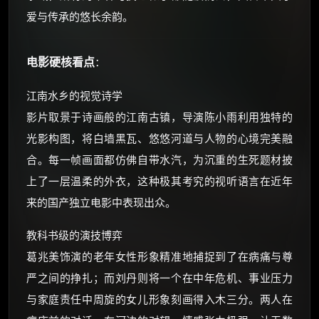
爱与传承的悠长余韵。
电影硬核看点
：
江南水乡的视觉诗学
影片取景于诗画般的江南古镇，导演陈小雨利用独特的
光影构图，将白墙黑瓦、悠悠河道与人物的心境完美融
合。每一帧画面都仿佛自带水汽，为沉重的生死题材披
上了一层温柔的外衣，这种极其考究的视听语言在近年
来的国产独立电影中表现出众。
教科书级的演技博弈
葛兆美饰演的老年女性形象精准地捕捉到了在病痛与尊
严之间的挣扎；而刘丹则将一个在中年危机、事业压力
与家庭责任中周旋的女儿形象刻画得入木三分。两人在