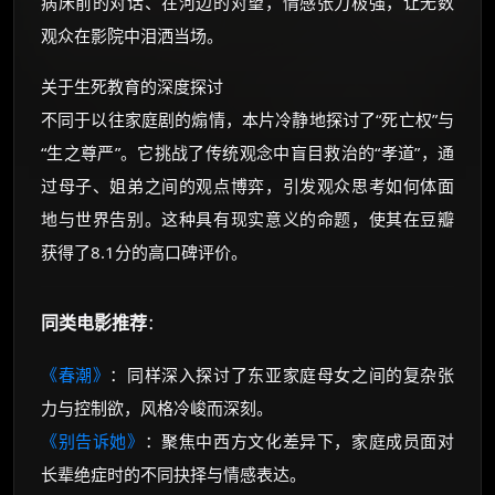
病床前的对话、在河边的对望，情感张力极强，让无数
观众在影院中泪洒当场。
关于生死教育的深度探讨
不同于以往家庭剧的煽情，本片冷静地探讨了“死亡权”与
“生之尊严”。它挑战了传统观念中盲目救治的“孝道”，通
过母子、姐弟之间的观点博弈，引发观众思考如何体面
地与世界告别。这种具有现实意义的命题，使其在豆瓣
获得了8.1分的高口碑评价。
同类电影推荐
：
《春潮》
：同样深入探讨了东亚家庭母女之间的复杂张
力与控制欲，风格冷峻而深刻。
《别告诉她》
：聚焦中西方文化差异下，家庭成员面对
长辈绝症时的不同抉择与情感表达。