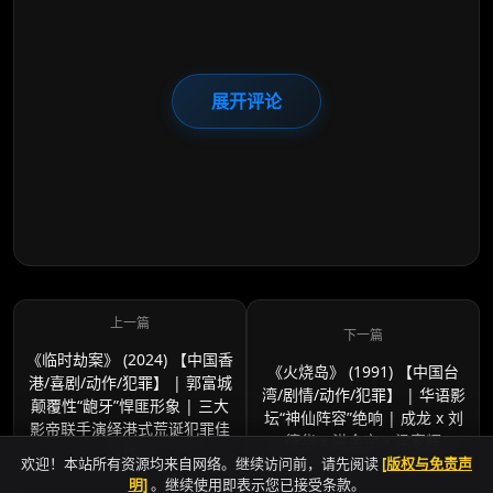
展开评论
《临时劫案》 (2024) 【中国香
《火烧岛》 (1991) 【中国台
港/喜剧/动作/犯罪】 | 郭富城
湾/剧情/动作/犯罪】 | 华语影
颠覆性“龅牙”悍匪形象 | 三大
坛“神仙阵容”绝响 | 成龙 x 刘
影帝联手演绎港式荒诞犯罪佳
德华 x 洪金宝 x 梁家辉
作
欢迎！本站所有资源均来自网络。继续访问前，请先阅读
[版权与免责声
明]
。继续使用即表示您已接受条款。