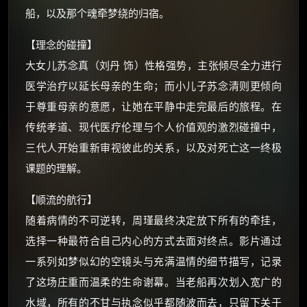
船，以及那个魂牵梦绕的归宿。
如夸克12个月送14天 最低75元！
价格有浮动，请直接搜索查最低价！
【理念的碰撞】
还有支付宝现金红包、外卖红包、
大女儿苏念真（刘丹 饰）性格强势，主张倾尽全力进行
优惠券、活动红包，每日可领。
医学治疗以延长母亲的生命；而小儿子苏念清则更倾向
于尊重母亲的意愿，让她在平静中走完最后的旅程。在
⚡
前往【大淘客】领红包
传统孝道、现代医疗伦理与个人价值观的激烈碰撞中，
三代人开始重新审视彼此的关系，以及对死亡这一终极
☕ 海外大侠？通过 Ko-fi 赐茶
课题的理解。
【顺流的航行】
随着病情的不可逆转，周瑾最终决定放下所有的牵挂，
选择一种最符合自己内心的方式去面对终点。影片通过
一系列如梦似幻的空镜头与充满温情的细节描写，记录
了这场庄重而温柔的生命谢幕。当老船再次划入宽广的
水域，所有的不甘与执念似乎都随波而去，只留下关于