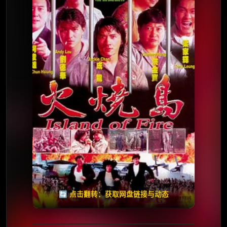
⭐️ 评分：6.2 | 🎬 1990年
夸克网盘
🧧️
天天领红包
失效请反馈
🔄 点击翻转：获取网盘链接与动态