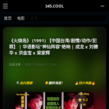
345.COOL
首页
电影
正文
《火烧岛》 (1991) 【中国台湾/剧情/动作/犯
罪】 | 华语影坛“神仙阵容”绝响 | 成龙 x 刘德
华 x 洪金宝 x 梁家辉
无良法尊
发表于 2026/5/11 22:41
🔍站内搜索
👇翻转海报！
🔥找片神器🔥
⭐️ 6.2
《火烧岛》
收藏
⭐