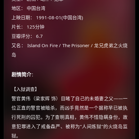
地区： 中国台湾
上映日期： 1991-08-01(中国台湾)
片长： 125分钟
豆瓣评分： 6.7
又名： Island On Fire / The Prisoner / 龙兄虎弟之火烧
岛
剧情简介
×
：
🧧 福利领取站
【入狱调查】
☕
警官黄伟（梁家辉 饰）目睹了自己的未婚妻之父——一
位正直的警官被暗杀，而凶手竟然是一个据称早已被执
朋友们辛苦了 💦
行死刑的囚犯。为了查明真相，黄伟不惜隐瞒身份，故
你需要的各种会员，都可低价购买！
意犯罪进入了戒备森严、被称为“人间炼狱”的火烧岛监
如夸克12个月送14天 最低75元！
价格有浮动，请直接搜索查最低价！
狱。