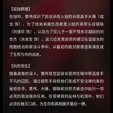
还有支付宝现金红包、外卖红包、
【监狱群雄】
优惠券、活动红包，每日可领。
在狱中，黄伟结识了因误杀而入狱的台球高手大锤（成
龙 饰）、为了给弟弟报仇而故意入狱的黑帮头目钢珠
⚡
前往【大淘客】领红包
（刘德华 饰），以及为了见儿子一面不惜多次越狱的刘
世杰（洪金宝 饰）。这几位背景迥异的硬汉在监狱长的
☕ 海外大侠？通过 Ko-fi 赐茶
残酷统治和帮派斗争中，从最初的敌对摩擦逐渐演变成
了生死与共的战友。
【向死而生】
随着调查的深入，黄伟惊觉监狱长竟然在暗中筛选身手
不凡的囚犯，通过假死手段将他们变成不受法律约束的
秘密杀手。黄伟、大锤、钢珠和刘世杰被选中执行一项
必死的政治暗杀任务。在菲律宾的丛林与机场中，他们
必须在被灭口前，为生存和真相展开最后一搏。