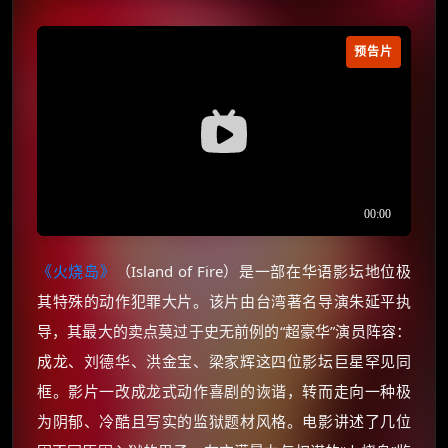
预告片
《火烧岛》
（Island of Fire）是一部在华语影坛地位极
其特殊的动作犯罪大片。该片由台湾著名导演朱延平执
导，其最大的卖点莫过于史无前例的“超豪华”演员阵容：
成龙、刘德华、洪金宝、梁家辉这四位影坛巨星罕见同
框。影片一改成龙式动作喜剧的诙谐，转而走向一种极
为阴郁、冷酷且写实的监狱题材风格。电影讲述了几位