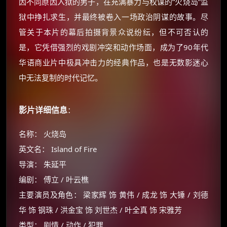
因不同原因入狱的男子，在充满暴力与权谋的“火烧岛”监
狱中挣扎求生，并最终被卷入一场政治阴谋的故事。尽
管关于本片的幕后拍摄背景众说纷纭，但不可否认的
是，它凭借强烈的戏剧冲突和动作场面，成为了90年代
华语商业片中极具冲击力的经典作品，也是无数影迷心
中无法复制的时代记忆。
影片详细信息
：
名称： 火烧岛
英文名： Island of Fire
导演： 朱延平
编剧： 傅立 / 叶云樵
主要演员及角色： 梁家辉 饰 黄伟 / 成龙 饰 大锤 / 刘德
华 饰 钢珠 / 洪金宝 饰 刘世杰 / 叶全真 饰 宋雅芳
类型： 剧情 / 动作 / 犯罪