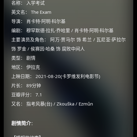
名称： 入学考试
英文名： The Exam
导演： 肖卡特·阿明·科尔基
编剧： 穆罕默德·拉扎·乔哈里 / 肖卡特·阿明·科尔基
主要演员及角色： 阿万·贾马尔 饰 希兰 / 瓦尼亚·萨拉尔
饰 罗金 / 侯赛因·哈桑 饰 腐败中间人
类型： 剧情
地区： 伊拉克
上映日期： 2021-08-20(卡罗维发利电影节)
片长： 89分钟
豆瓣评分： 7.1
又名： 指考风暴(台) / Zkouška / Ezmûn
剧情简介
：