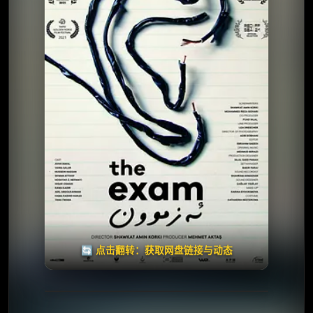
夸克网盘
🧧️
天天领红包
失效请反馈
🔄 点击翻转：获取网盘链接与动态