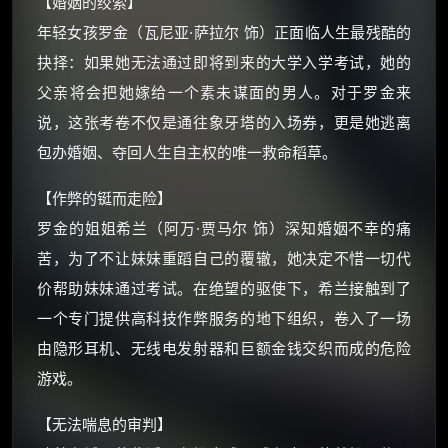
【婚姻的绞索】
年轻女孩罗金（瓦尼亚·萨拉尔 饰）正面临人生最残酷的
抉择：如果她无法通过即将到来的大学入学考试，她的
父亲将会把她嫁给一个素未谋面的男人。对于罗金来
说，这张考卷不仅是通往象牙塔的入场券，更是她逃离
×
🧧 福利领取站
包办婚姻、夺回人生自主权的唯一救命稻草。
☕
【作弊的铤而走险】
罗金的姐姐希兰（阿万·贾马尔 饰）深知婚姻不幸的痛
朋友们辛苦了 💦
苦，为了不让妹妹重蹈自己的覆辙，她决定不惜一切代
你需要的各种会员，都可低价购买！
价帮助妹妹通过考试。在绝望的驱使下，希兰接触到了
如夸克12个月送14天 最低75元！
价格有浮动，请直接搜索查最低价！
一个专门提供高科技作弊服务的地下组织，卷入了一场
由隐形耳机、无线电发射器和巨额金钱交织而成的危险
还有支付宝现金红包、外卖红包、
优惠券、活动红包，每日可领。
游戏。
【无法喘息的审判】
⚡
前往【大淘客】领红包