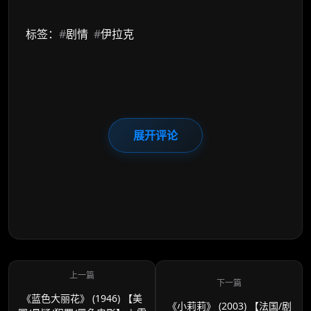
标签：
#
剧情
#
伊拉克
展开评论
《蓝色大丽花》 (1946) 【美
《小莉莉》 (2003) 【法国/剧