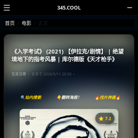
345.COOL
首页
电影
正文
《入学考试》 (2021) 【伊拉克/剧情】 | 绝望
境地下的指考风暴 | 库尔德版《天才枪手》
无良法尊
发表于 2026/5/11 20:50
🔍站内搜索
👇翻转海报！
🔥找片神器🔥
⭐️ 7.2
《入学考试》
收藏
⭐
⭐️ 评分：7.2 | 🎬 2021年