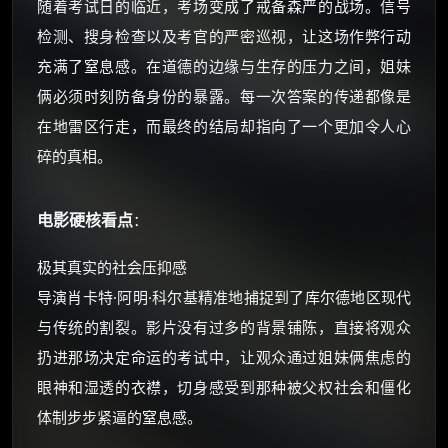
随着考试日的临近，考场变成了戒备森严的战场。信号
检测、搜身检查以及考官的严密巡视，让这场作弊行动
☕ 海外大侠？通过 Ko-fi 赐茶
充满了窒息感。在道德的边缘与生存的压力之间，姐妹
俩必须时刻防备身份的暴露。每一次答案的传递都像是
在地雷区行走，而最终的结局却指向了一个更加令人心
碎的真相。
电影硬核看点
：
极其真实的社会压抑感
导演肖卡特·阿明·科尔基精准地捕捉到了库尔德地区现代
与传统的割裂。影片没有过多的背景铺陈，直接将观众
扔进那场决定命运的考试中，让观众通过姐妹俩焦虑的
眼神和湿透的衣襟，切身感受到那种被父权社会和僵化
体制步步紧逼的窒息感。