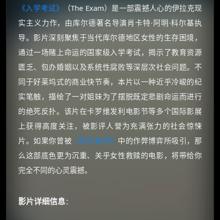
《入学考试》
（The Exam）是一部震撼人心的伊拉克现
实主义力作，由库尔德著名导演肖卡特·阿明·科尔基执
导。影片深刻聚焦于当代库尔德地区女性的生存困境，
通过一场赌上命运的国家级入学考试，揭示了教育资源
匮乏、包办婚姻以及系统性腐败等深层次社会问题。不
同于好莱坞式的商业快节奏，本片以一种近乎冷峻的纪
实笔触，描绘了一对姐妹为了摆脱既定悲剧命运而进行
的绝死反扑。该片在卡罗维发利电影节等多个国际影展
上获得高度关注，被影评人誉为充满张力的社会惊悚
片。如果你曾被
《天才枪手》
中的作弊博弈所吸引，那
么这部底色更为沉重、关乎女性救赎的电影，将带给你
完全不同的心灵震撼。
影片详细信息
：