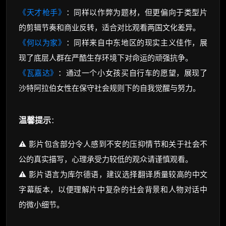
《天才枪手》
：同样以作弊为题材，但更偏向于类型片
的剪辑节奏和商业反转，适合对比观看两国文化差异。
《何以为家》
：同样来自中东地区的现实主义佳作，展
现了底层人群在严酷生存环境下对命运的顽强抗争。
《瓦嘉达》
：通过一个小女孩买自行车的愿望，展现了
沙特阿拉伯女性在保守社会规则下的自我觉醒与努力。
温馨提示
：
⚠️ 影片包含部分令人感到不安的压抑情节和关于社会不
公的真实描写，心理承受力较低的观众请谨慎观看。
⚠️ 影片语言为库尔德语，建议选择翻译质量较高的中文
字幕版本，以便理解片中复杂的社会背景和人物对话中
的微小细节。