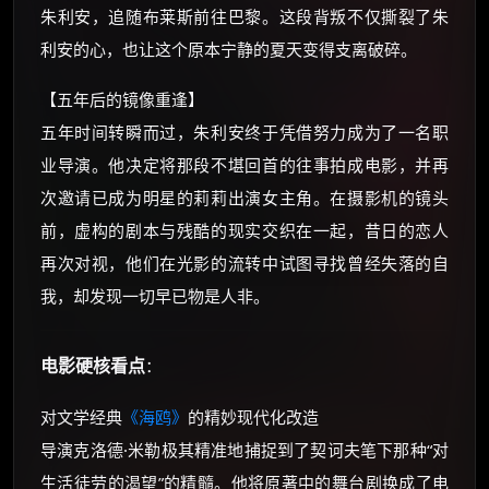
优惠券、活动红包，每日可领。
朱利安，追随布莱斯前往巴黎。这段背叛不仅撕裂了朱
利安的心，也让这个原本宁静的夏天变得支离破碎。
⚡
前往【大淘客】领红包
【五年后的镜像重逢】
☕ 海外大侠？通过 Ko-fi 赐茶
五年时间转瞬而过，朱利安终于凭借努力成为了一名职
业导演。他决定将那段不堪回首的往事拍成电影，并再
次邀请已成为明星的莉莉出演女主角。在摄影机的镜头
前，虚构的剧本与残酷的现实交织在一起，昔日的恋人
再次对视，他们在光影的流转中试图寻找曾经失落的自
我，却发现一切早已物是人非。
电影硬核看点
：
对文学经典
《海鸥》
的精妙现代化改造
导演克洛德·米勒极其精准地捕捉到了契诃夫笔下那种“对
生活徒劳的渴望”的精髓。他将原著中的舞台剧换成了电