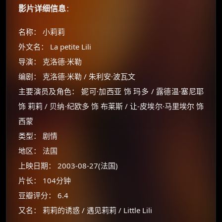
影片详细信息
：
名称： 小莉莉
外文名： La petite Lili
导演： 克洛德·米勒
编剧： 克洛德·米勒 / 朱利安·波瓦文
主要演员及角色： 妮可·加西亚 饰 玛多 / 露德温·塞尼耶
饰 莉莉 / 贝纳·纪欧多 饰 布莱斯 / 让-皮埃尔·马里埃尔 饰
西蒙
类型： 剧情
地区： 法国
上映日期： 2003-08-27(法国)
片长： 104分钟
豆瓣评分： 6.4
又名： 莉莉的诱惑 / 遇见莉莉 / Little Lili