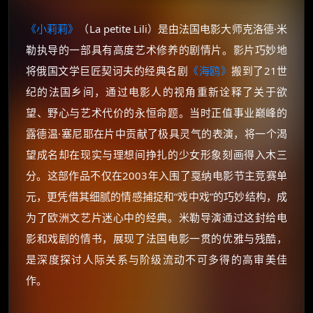
《小莉莉》
（La petite Lili）是由法国电影大师克洛德·米
勒执导的一部具有高度艺术修养的剧情片。影片巧妙地
将俄国文学巨匠契诃夫的经典名剧
《海鸥》
搬到了21世
纪的法国乡间，通过电影人的视角重新诠释了关于欲
望、野心与艺术代价的永恒命题。当时正值事业巅峰的
露德温·塞尼耶在片中贡献了极具灵气的表演，将一个渴
望成名却在现实与理想间挣扎的少女形象刻画得入木三
分。这部作品不仅在2003年入围了戛纳电影节主竞赛单
元，更凭借其细腻的情感捕捉和“戏中戏”的巧妙结构，成
为了欧洲文艺片迷心中的经典。米勒导演通过这封给电
影和戏剧的情书，展现了法国电影一贯的优雅与残酷，
是深度探讨人际关系与阶级流动不可多得的高审美佳
作。