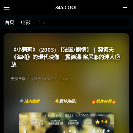
345.COOL
首页
电影
正文
《小莉莉》 (2003) 【法国/剧情】 | 契诃夫
《海鸥》的现代映像 | 露德温·塞尼耶的迷人盛
放
无良法尊
发表于 2026/5/11 20:42
🔍站内搜索
👇翻转海报！
🔥找片神器🔥
⭐️ 5.4
《小莉莉》
收藏
⭐