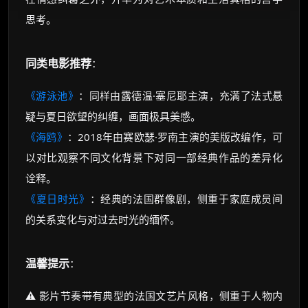
思考。
同类电影推荐
：
《游泳池》
：同样由露德温·塞尼耶主演，充满了法式悬
疑与夏日欲望的纠缠，画面极具美感。
《海鸥》
：2018年由赛欧瑟·罗南主演的美版改编作，可
以对比观察不同文化背景下对同一部经典作品的差异化
诠释。
《夏日时光》
：经典的法国群像剧，侧重于家庭成员间
的关系变化与对过去时光的缅怀。
温馨提示
：
⚠️ 影片节奏带有典型的法国文艺片风格，侧重于人物内