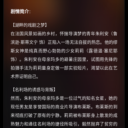
剧情简介
：
【湖畔的戏剧之梦】
在法国风景如画的乡村，怀揣导演梦的青年朱利安（鲁
滨逊·斯蒂文宁 饰）正陷入一场无法自拔的热恋。他的缪
斯女神是纯真而野心勃勃的少女莉莉（露德温·塞尼耶
×
饰）。朱利安在母亲玛多的避暑庄园里，试图用先锋的
🧧 福利领取站
拍摄手法为莉莉量身定做一部实验短片，渴望以此在艺
☕
术界证明自己。
【名利场的诱惑与背叛】
朋友们辛苦了 💦
然而，朱利安的母亲玛多是一位过气的知名女星，她的
你需要的各种会员，都可低价购买！
现任男友是享誉国际的商业片导演布莱斯。布莱斯的到
如夸克12个月送14天 最低75元！
价格有浮动，请直接搜索查最低价！
来彻底打破了原有的宁静。莉莉被布莱斯身上散发的成
熟魅力和通往名利场的捷径所吸引，毅然抛弃了贫穷的
还有支付宝现金红包、外卖红包、