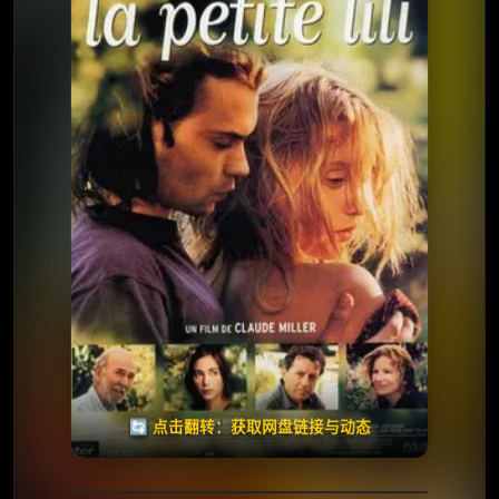
⭐️ 评分：5.4 | 🎬 2003年
夸克网盘
🧧️
天天领红包
失效请反馈
🔄 点击翻转：获取网盘链接与动态