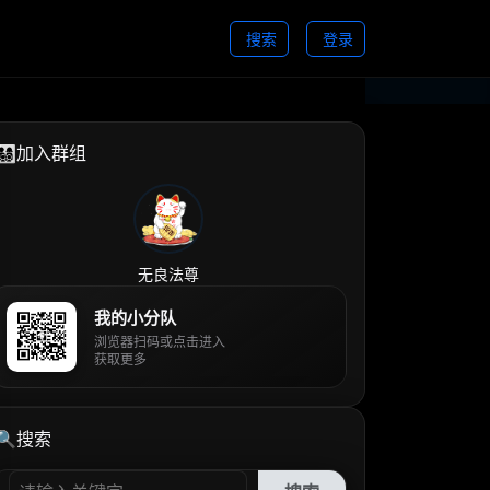
搜索
登录
👨‍👩‍👧‍👦加入群组
无良法尊
我的小分队
浏览器扫码或点击进入
获取更多
🔍搜索