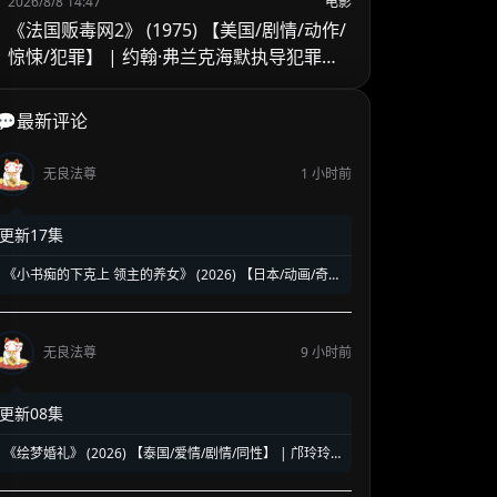
2026/8/8 14:47
电影
《法国贩毒网2》 (1975) 【美国/剧情/动作/
惊悚/犯罪】 | 约翰·弗兰克海默执导犯罪续
作 | 吉恩·哈克曼跨国缉毒的异乡困局
💬最新评论
无良法尊
1 小时前
更新17集
《小书痴的下克上 领主的养女》 (2026) 【日本/动画/奇
幻】 | 活版印刷时代的开启与贵族斗争 | 2026春季热播的
异世界种田流巅峰动画第四季
无良法尊
9 小时前
更新08集
《绘梦婚礼》 (2026) 【泰国/爱情/剧情/同性】 | 邝玲玲
与Orm的二搭深情力作 | 探讨执子之手背后的现实与成长