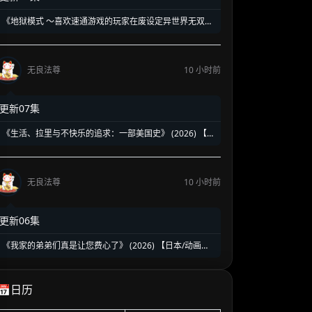
《地狱模式 ～喜欢速通游戏的玩家在废设定异世界无双
～》第1-2季全 (2026) 【日本/动画/奇幻/冒险】 | 终极硬
核废人玩家的受死流异世界无双 | 骨灰级高玩必看的硬核
转生神作
无良法尊
10 小时前
更新07集
《生活、拉里与不快乐的追求：一部美国史》 (2026) 【美
国/喜剧】 | 贱神拉里恶搞建国两百五十年 | 伪历史版《抑
制热情》荒诞来袭
无良法尊
10 小时前
更新06集
《我家的弟弟们真是让您费心了》 (2026) 【日本/动画】
| 突如其来的同居大危机 | 2026盛夏必看的超人气乙女向
治愈乙女番
📅日历