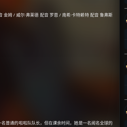
金姆 / 威尔·弗莱德 配音 罗恩 / 南希·卡特赖特 配音 鲁弗斯
×
🧧 福利领取站
☕
朋友们辛苦了 💦
你需要的各种会员，都可低价购买！
如夸克12个月送14天 最低75元！
价格有浮动，请直接搜索查最低价！
还有支付宝现金红包、外卖红包、
优惠券、活动红包，每日可领。
顿高中一名普通的啦啦队队长，但在课余时间，她是一名闻名全球的