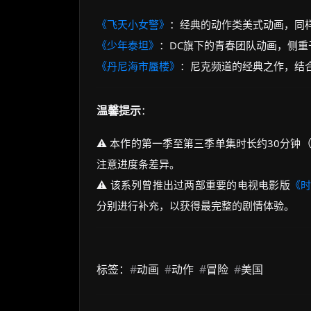
《飞天小女警》
：经典的动作类美式动画，同
《少年泰坦》
：DC旗下的青春团队动画，侧
《丹尼海市蜃楼》
：尼克频道的经典之作，结
温馨提示
：
⚠️ 本作的第一季至第三季单集时长约30分
注意进度条差异。
⚠️ 该系列曾推出过两部重要的电视电影版
《
分别进行补充，以获得最完整的剧情体验。
标签：
#
动画
#
动作
#
冒险
#
美国