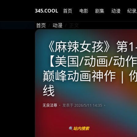
345.COOL
首页
电影
剧集
动漫
纪录
首页
动漫
正文
《麻辣女孩》第1-4季
【美国/动画/动作
巅峰动画神作 |
线
无良法尊
发表于 2026/5/11 14:35
🔍站内搜索