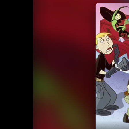
收藏
⭐️ 评
天天领红包