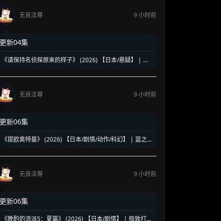
无良法尊
9 小时前
更新04集
《请保持名侦探原来的样子》 (2026) 【日本/悬疑】 | 幻
觉中的神级脑洞日常推理 | 轮椅上的阿尔茨海默名侦探
无良法尊
9 小时前
更新06集
《提欧奥特曼》 (2026) 【日本/剧情/动作/科幻】 | 蓝之
巨人的地球守护物语 | 兽医学少年与宇宙怪兽的命运对决
无良法尊
9 小时前
更新06集
《晚酌的流派5：夏篇》 (2026) 【日本/剧情】 | 极致打工