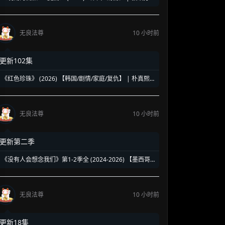
人的终极饮酒美学 | 盛夏消暑必备的硬核孤独美食神剧
无良法尊
10 小时前
更新102集
《红色珍珠》 (2026) 【韩国/剧情/家庭/复仇】 | 朴真熙
强势回归新作 | 揭露豪门恩怨背后的带血真相
无良法尊
10 小时前
更新第二季
《没有人会想念我们》第1-2季全 (2024-2026) 【墨西哥/
剧情】 | 90年代校园暗黑青春物语 | 五个边缘 loser 的地
下校园经营法则
无良法尊
10 小时前
更新18集