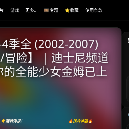
片
游戏
更多..
🎞️专题
⭐️收藏
使用条款
全 (2002-2007)
/冒险】 | 迪士尼频道
 你的全能少女金姆已上
👇翻转海报！
🔥找片神器🔥