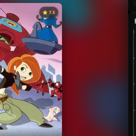
⭐️ 7.5
《麻辣女孩》
⭐
分：7.5 | 🎬 2002年
✅ 已完结
夸克网盘
🧧️
失效请反馈