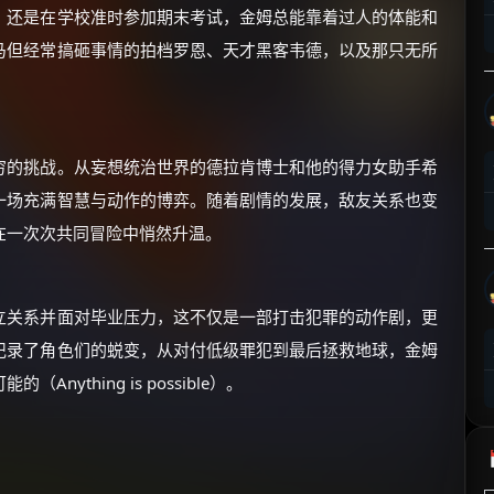
，还是在学校准时参加期末考试，金姆总能靠着过人的体能和
⚡
前往【大淘客】领红包
马但经常搞砸事情的拍档罗恩、天才黑客韦德，以及那只无所
☕ 海外大侠？通过 Ko-fi 赐茶
穷的挑战。从妄想统治世界的德拉肯博士和他的得力女助手希
一场充满智慧与动作的博弈。随着剧情的发展，敌友关系也变
在一次次共同冒险中悄然升温。
立关系并面对毕业压力，这不仅是一部打击犯罪的动作剧，更
记录了角色们的蜕变，从对付低级罪犯到最后拯救地球，金姆
ything is possible）。