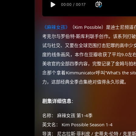
《麻辣女孩》
（Kim Possible）是迪士
考克尔与罗伯特·斯库利联手创作。该系列打
试与社交、又要在全球范围打击犯罪的高中少
度的线条画风，本作在豆瓣收获了平均9.0左右
美收官的全部四季内容，完整记录了金姆与拍
念那个拿着Kimmunicator呼叫“What's 
力，这部经典全季合集绝对值得永久珍藏。
剧集详细信息
：
名称： 麻辣女孩 第1-4季
英文名： Kim Possible Season 1-4
导演： 尼古拉斯·菲利皮 / 史蒂夫·伦特 / 克里