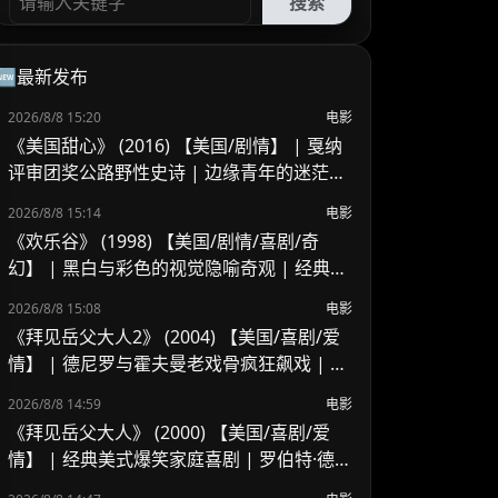
搜索
🆕最新发布
2026/8/8 15:20
电影
《美国甜心》 (2016) 【美国/剧情】 | 戛纳
评审团奖公路野性史诗 | 边缘青年的迷茫、
浪荡与青春狂想
2026/8/8 15:14
电影
《欢乐谷》 (1998) 【美国/剧情/喜剧/奇
幻】 | 黑白与彩色的视觉隐喻奇观 | 经典反
乌托邦式人性觉醒启示录
2026/8/8 15:08
电影
《拜见岳父大人2》 (2004) 【美国/喜剧/爱
情】 | 德尼罗与霍夫曼老戏骨疯狂飙戏 | 经
典好莱坞美式家庭喜剧续作
2026/8/8 14:59
电影
《拜见岳父大人》 (2000) 【美国/喜剧/爱
情】 | 经典美式爆笑家庭喜剧 | 罗伯特·德尼
罗 x 本·斯蒂勒的交锋