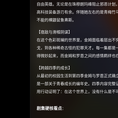
自由英雄。无论是在珠穆朗玛峰阻止邪恶计划
高科技装备游刃有余。伴随她左右的是青梅竹
不能的裸鼹鼠鲁弗斯。
【宿敌与滑稽阴谋】
在这个色彩斑斓的世界里，金姆面临着层出不
戈，到各种稀奇古怪的犯罪天才。每一集都是
得微妙起来，而金姆和罗恩之间的感情羁绊也
【跨越四季的成长】
从最初的校园生活到第四季金姆与罗恩正式确
是一部关于青春成长的编年史。四季内容完整
用行动证明了：在这个世界上，没有什么是不可能的（An
剧集硬核看点
：