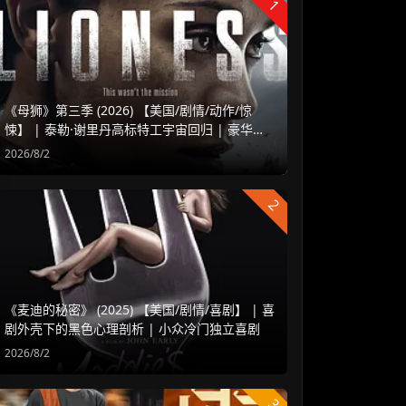
1
《母狮》第三季 (2026) 【美国/剧情/动作/惊
悚】 | 泰勒·谢里丹高标特工宇宙回归 | 豪华阵
容延续高水准硬核谍战
2026/8/2
2
《麦迪的秘密》 (2025) 【美国/剧情/喜剧】 | 喜
剧外壳下的黑色心理剖析 | 小众冷门独立喜剧
2026/8/2
3