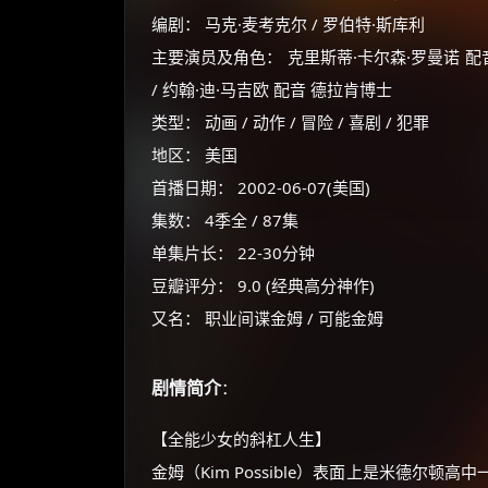
编剧： 马克·麦考克尔 / 罗伯特·斯库利
主要演员及角色： 克里斯蒂·卡尔森·罗曼诺 配音 
/ 约翰·迪·马吉欧 配音 德拉肯博士
类型： 动画 / 动作 / 冒险 / 喜剧 / 犯罪
地区： 美国
首播日期： 2002-06-07(美国)
集数： 4季全 / 87集
单集片长： 22-30分钟
豆瓣评分： 9.0 (经典高分神作)
又名： 职业间谍金姆 / 可能金姆
剧情简介
：
【全能少女的斜杠人生】
金姆（Kim Possible）表面上是米德尔