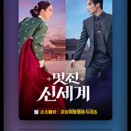
⭐️ 评分：8.6 | 🎬 2026年
✅ 已完结
夸克网盘
🧧️
天天领红包
失效请反馈
🔄 点击翻转：获取网盘链接与动态