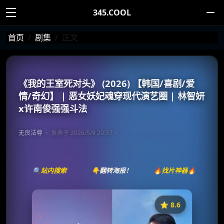
345.COOL
首页
剧集
正文
《我的王室死对头》 (2026) 【韩国/喜剧/爱
情/奇幻】 | 恶女妖妃魂穿现代演艺圈 | 林智妍
x许南俊强强斗法
无良法尊
发表于 2026/5/9 20:37
🔍站内搜索
👇翻转海报！
🔥找片神器🔥
⭐️ 8.6
《我的王室死对头》
收藏
⭐