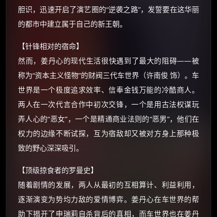
朋友们辛苦了 💦
胆识，迅速开启了演艺圈的“逆袭之路”，发誓要在这华丽
你需要的各种会员，都可低价购买！
的都市中建立属于自己的新王朝。
如夸克12个月送14天 最低75元！
价格有浮动，请直接搜索查最低价！
【针锋相对的宿命】
还有支付宝现金红包、外卖红包、
然而，姜丹心的现代生活很快遇到了最大的阻碍——被
优惠券、活动红包，每日可领。
称为“资本主义怪物”的财阀三代车世界（许南俊 饰）。车
世界是一个极度追求效率、信奉金钱万能的冷酷商人。
⚡
前往【大淘客】领红包
两人在一次代言合作中初次交锋，一个是用古法权谋玩
弄人心的“恶女”，一个是精通商业法则的“恶男”，他们在
☕ 海外大侠？通过 Ko-fi 赐茶
权力的边缘不断试探，互为宿敌却又被对方身上那种极
致的野心深深吸引。
【顶级掠食者的罗曼史】
随着剧情的发展，两人从最初的互相算计、利益利用，
逐渐演变为势均力敌的爱情博弈。姜丹心在车世界的帮
助下揭开了申瑞莉自杀背后的真相，而车世界也在姜丹