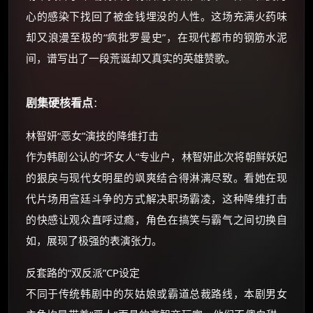
心的感染下找回了被金钱埋没的人性。这场充满火药味
却又浪漫至极的“疯批罗曼史”，在现代都市的钢筋水泥
间，谱写出了一段荒诞却又真实的英雄赞歌。
剧集硬核看点
：
林智妍“恶女”演技的降维打击
作为韩剧公认的“坏女人”专业户，林智妍此次将朝鲜妖妃
的狠戾与现代女明星的飒爽结合得淋漓尽致。看她在现
代片场用宫廷斗争的方式解决职场霸凌，这种降维打击
的快感让观众直呼过瘾，角色在搞笑与霸气之间切换自
如，展现了极强的表演张力。
反套路的“双反派”CP设定
不同于传统韩剧中的灰姑娘或霸道总裁路线，本剧男女