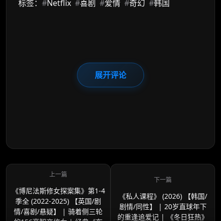
标签：
#
Netflix
#
喜剧
#
爱情
#
奇幻
#
韩国
展开评论
《博尼法斯修女探案集》第1-4
《私人课程》 (2026) 【韩国/
季全 (2022-2025) 【英国/剧
剧情/同性】 | 20岁直球年下
情/喜剧/悬疑】 | 骑着侧三轮
的重逢追爱记 | 《冬日狂热》