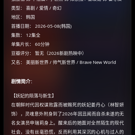
类型： 喜剧 / 爱情 / 奇幻
地区： 韩国
首播日期： 2026-05-08(韩国)
集数： 12集全
单集片长： 60分钟
豆瓣评分： 暂无（2026新剧热映中）
又名： 美丽新世界 / 帅气新世界 / Brave New World
剧情简介
：
【妖妃的陨落与新生】
×
🧧 福利领取站
在朝鲜时代因权谋败露而被赐死的妖妃姜丹心（林智妍
☕
饰），灵魂意外附身到了2026年因丑闻而自杀未遂的无
名女演员申瑞莉身上。醒来后的她面对全然陌生的现代
社会，没有丝毫恐慌，反而利用其深沉的心机与过人的