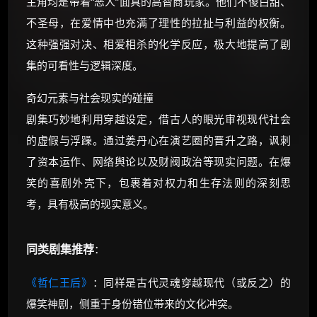
主角均是带着“恶人”面具的高智商玩家。他们不傻白甜、
不圣母，在爱情中也充满了理性的拉扯与利益的权衡。
这种强强对决、相爱相杀的化学反应，极大地提高了剧
集的可看性与逻辑深度。
奇幻元素与社会现实的碰撞
剧集巧妙地利用穿越设定，借古人的眼光审视现代社会
的虚假与浮躁。通过姜丹心在演艺圈的晋升之路，讽刺
了资本运作、网络舆论以及财阀政治等现实问题。在爆
笑的喜剧外壳下，包裹着对权力和生存法则的深刻思
考，具有极高的现实意义。
同类剧集推荐
：
《哲仁王后》
：同样是古代灵魂穿越现代（或反之）的
爆笑神剧，侧重于身份错位带来的文化冲突。