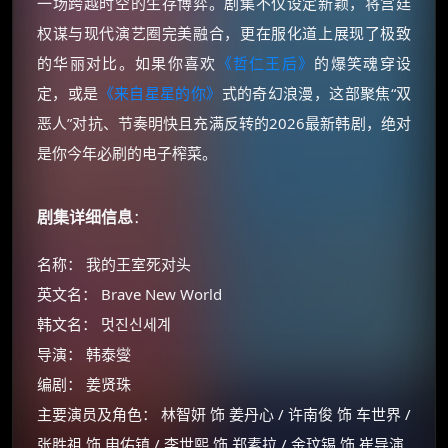
一场跨越时空的生存博弈。剧集不仅设定新颖，将宫廷
权谋与现代演艺圈完美融合，更在服化道上展现了极致
的华丽对比。如果你喜欢
《哲仁王后》
的爆笑魂穿设
定，或是
《来自星星的你》
式的奇幻浪漫，这部聚焦“双
恶人”对抗、节奏明快且充满反转的2026最新韩剧，绝对
是你今年必刷的电子榨菜。
剧集详细信息
：
名称： 我的王室死对头
英文名： Brave New World
韩文名： 멋진신세계
导演： 韩泰燮
编剧： 姜贤珠
主要演员及角色： 林智妍 饰 姜丹心 / 许南俊 饰 车世界 /
张胜祖 饰 申佑镇 / 李世熙 饰 郑素拉 / 金玟锡 饰 崔导演