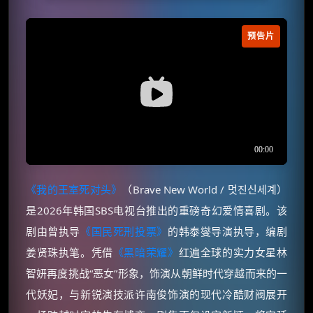
预告片
《我的王室死对头》
（Brave New World / 멋진신세계）
是2026年韩国SBS电视台推出的重磅奇幻爱情喜剧。该
剧由曾执导
《国民死刑投票》
的韩泰燮导演执导，编剧
姜贤珠执笔。凭借
《黑暗荣耀》
红遍全球的实力女星林
智妍再度挑战“恶女”形象，饰演从朝鲜时代穿越而来的一
代妖妃，与新锐演技派许南俊饰演的现代冷酷财阀展开