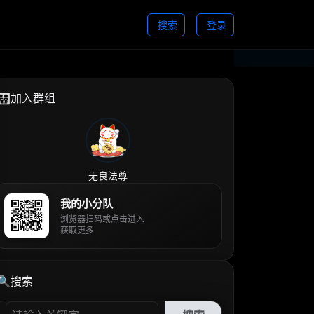
搜索
登录
👨‍👩‍👧‍👦加入群组
无良法尊
我的小分队
浏览器扫码或点击进入
获取更多
🔍搜索