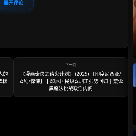
展开评论
场人的
《漫画奇侠之请鬼计划》 (2025) 【印度尼西亚/
糟糕
喜剧/惊悚】 | 印尼国民级喜剧IP强势回归 | 荒诞
黑魔法挑战政治内阁