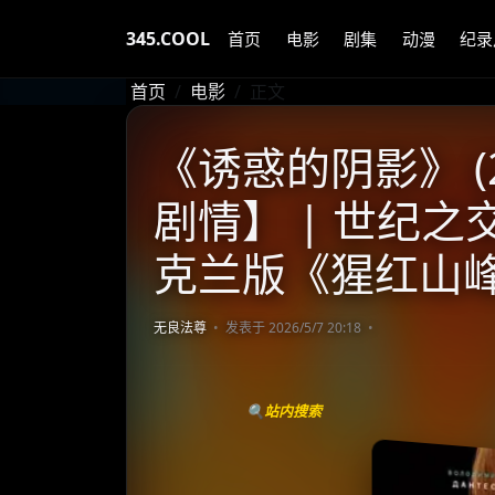
345.COOL
首页
电影
剧集
动漫
纪录
首页
电影
正文
《诱惑的阴影》 (2
剧情】 | 世纪之
克兰版《猩红山
无良法尊
发表于 2026/5/7 20:18
🔍站内搜索