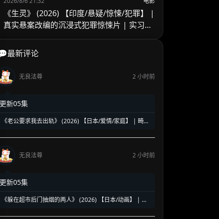
2026/8/6 21:32
电影
《生灵》 (2026) 【印度/悬疑/惊悚/犯罪】 |
真实悬案改编的沉浸式犯罪惊悚片 | 实习警
官的黑暗缉凶之旅
💬最新评论
无良法尊
2 小时前
更新05集
《老公要求我去出轨》 (2026) 【日本/爱情/家庭】 | 畸形
婚姻下的全职主妇觉醒 | 炸裂三观却直击痛点的深夜剧黑
马
无良法尊
2 小时前
更新05集
《躲在超市后门抽烟的两人》 (2026) 【日本/动画】 | 超
治愈的深夜打工人精神食堂 | 豆瓣8.6高分好评的超人气纯
爱漫改神作