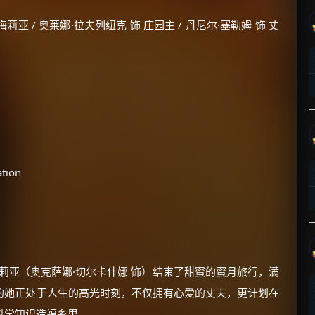
亚 / 奥莱娜·拉夫列纽克 饰 庄园主 / 丹尼尔·塞勒姆 饰 丈
tion
梅莉亚（奥克萨娜·切尔卡什娜 饰）结束了甜蜜的蜜月旅行，满
的她正处于人生的高光时刻，不仅拥有心爱的丈夫，更计划在
科学知识造福乡里。