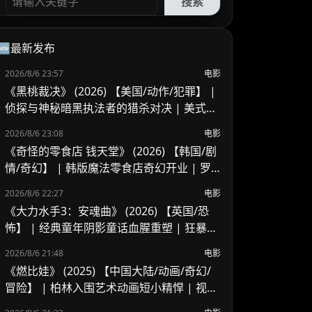
搜索
🆕最新发布
2026/8/6 23:57
电影
《黑桃裁决》 (2026) 【美国/动作/犯罪】 |
侦探与神秘暗黑执法者的猎杀对决 | 美式B
级片与义警暗黑风
2026/8/6 23:08
电影
《奇怪的零食店 钱天堂》 (2026) 【韩国/剧
情/奇幻】 | 韩版魔法零食店奇幻开业 | 罗
美兰 x 李来重聚演绎人心欲望与奇迹
2026/8/6 22:27
电影
《大力水手3：安魂曲》 (2026) 【英国/恐
怖】 | 经典童年阴影童话血腥重塑 | 狂暴波
派的地下基地杀戮血腥之夜
2026/8/6 21:48
电影
《燃比娃》 (2025) 【中国大陆/动画/奇幻/
冒险】 | 柏林入围艺术动画短小精悍 | 视觉
风骨独特但受众偏窄的寓言尝试