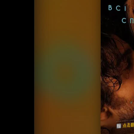
收藏
⭐
⭐️ 评
天天领红包
🔄 点击