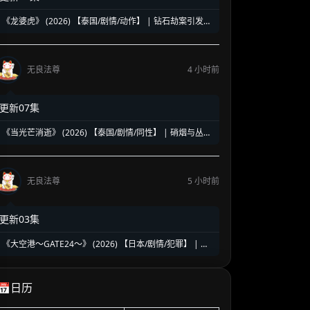
《龙婆虎》 (2026) 【泰国/剧情/动作】 | 钻石劫案引发的
清白保卫战 | 泰式硬核动作与悬疑冒险
无良法尊
4 小时前
更新07集
《当光芒消逝》 (2026) 【泰国/剧情/同性】 | 硝烟与丛林
中的禁忌绝恋 | 泰式时代洪流下的虐心史诗
无良法尊
5 小时前
更新03集
《大空港～GATE24～》 (2026) 【日本/剧情/犯罪】 | 机
场国门守护者的暗夜对决 | 趣里领衔硬核群像缉毒反恐大
戏
📅日历