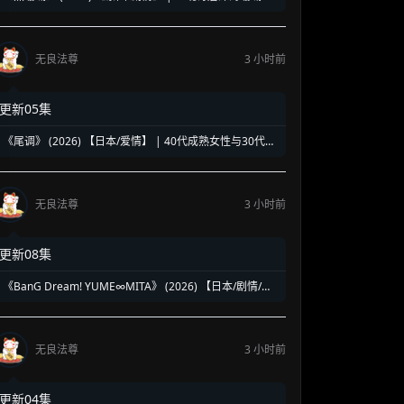
复仇奇谈 | 泰式魔幻版《蓝色大海的传说》
无良法尊
3 小时前
更新05集
《尾调》 (2026) 【日本/爱情】 | 40代成熟女性与30代压
抑青年的灵魂共振 | 极致治愈的日式禁忌纯爱物语
无良法尊
3 小时前
更新08集
《BanG Dream! YUME∞MITA》 (2026) 【日本/剧情/动
画/音乐】 | 虚拟乐团的绝境求生乐章 | 邦邦企划全新音漫
少女成长物语
无良法尊
3 小时前
更新04集