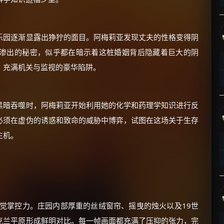
乐园逐渐显露出狰狞的面目。阿梅莉亚发现丈夫的性格变得阴
渗出的秘密，似乎都在暗示着这桩婚姻背后隐藏着巨大的阴
、充满机关与监视的豪华陷阱。
×
🧧 福利领取站
☕
黑暗吞噬时，阿梅莉亚开始利用她的化学和药理学知识进行反
必须在虚伪的诱惑和致命的威胁中博弈，试图在这场关于生存
生机。
朋友们辛苦了 💦
你需要的各种会员，都可低价购买！
如夸克12个月送14天 最低75元！
价格有浮动，请直接搜索查最低价！
还有支付宝现金红包、外卖红包、
优惠券、活动红包，每日可领。
觉掌控力。庄园内部厚重的丝绒窗帘、摇曳的烛火以及19世
克兰平原形成鲜明对比。每一帧画面都充满了压抑的张力，完