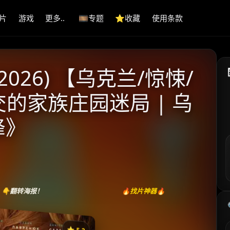
片
游戏
更多..
🎞️专题
⭐️收藏
使用条款
026) 【乌克兰/惊悚/
交的家族庄园迷局 | 乌
峰》
👇翻转海报！
🔥找片神器🔥
⭐️ 5.2