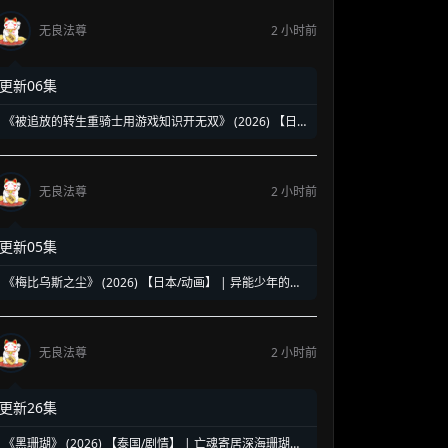
无良法尊
2 小时前
更新06集
《被追放的转生重骑士用游戏知识开无双》 (2026) 【日
本/动画】 | 缺陷职业的逆袭神话 | 2026七月新番最强异世
界爽番
无良法尊
2 小时前
更新05集
《梅比乌斯之尘》 (2026) 【日本/动画】 | 异能少年的莫
比乌斯陷阱 | 终结炽热夏日的末日科幻新番
无良法尊
2 小时前
更新26集
《黑珊瑚》 (2026) 【泰国/剧情】 | 亡魂寄居深海珊瑚的