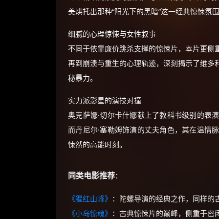
美烘托出那种“阳光下的黑暗”这一经典惊悚氛
细腻的心理惊悚与女性叙事
不同于依靠廉价跳杀支撑的惊悚片，本片更侧
再到崩溃与重生的心理轨迹，深刻揭示了维多
秘暴力。
实力派影星的演技对撞
奥克萨娜·切尔卡什娜献上了教科书级别的表
而丹尼尔·塞勒姆饰演的丈夫角色，其在温情
悚然的高能时刻。
同类电影推荐
：
《猩红山峰》
：陀螺导演的经典之作，同样的
《小岛惊魂》
：古典惊悚片的巅峰，侧重于密