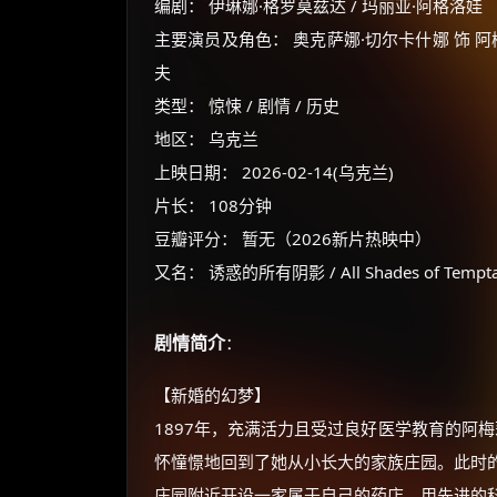
编剧： 伊琳娜·格罗莫兹达 / 玛丽亚·阿格洛娃
主要演员及角色： 奥克萨娜·切尔卡什娜 饰 阿梅莉
夫
类型： 惊悚 / 剧情 / 历史
地区： 乌克兰
上映日期： 2026-02-14(乌克兰)
片长： 108分钟
豆瓣评分： 暂无（2026新片热映中）
又名： 诱惑的所有阴影 / All Shades of Tempta
剧情简介
：
【新婚的幻梦】
1897年，充满活力且受过良好医学教育的阿
怀憧憬地回到了她从小长大的家族庄园。此时
庄园附近开设一家属于自己的药店，用先进的