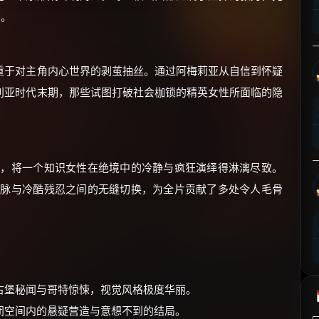
⚡
前往【大淘客】领红包
围。
☕ 海外大侠？通过 Ko-fi 赐茶
重于对主角内心世界的剥茧抽丝。通过阿梅莉亚从自信到怀疑
利亚时代末期，那些试图打破社会枷锁的精英女性所面临的隐
演，将一个知识女性在绝境中的冷静与疯狂演绎得淋漓尽致。
脉脉与冷酷残忍之间的无缝切换，为全片贡献了多处令人毛骨
古堡秘闻与哥特惊悚，视觉风格极度华丽。
闭空间内的悬疑营造与意想不到的结局。