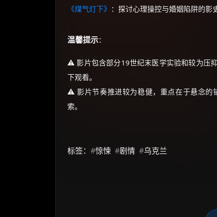
《煤气灯下》
：探讨心理操控与婚姻陷阱的影
温馨提示
：
⚠️ 影片包含部分19世纪末医学实验和较为
下观看。
⚠️ 影片节奏推进较为稳健，重点在于悬念
索。
标签：
#
惊悚
#
剧情
#
乌克兰