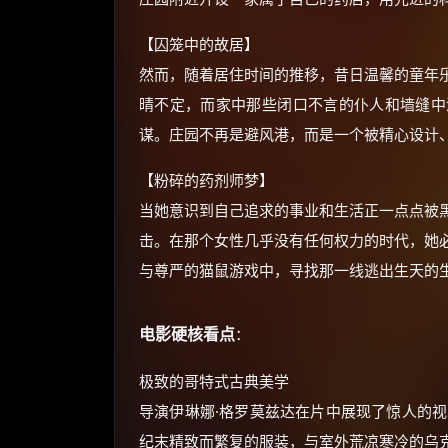
【囚笼中的故居】
然而，随着居住时间的推移，昔日温馨的童年
晴不定，而家中那些闭口不言的仆人和墙缝中
谋。庄园不再是避风港，而是一个被精心设计
【粉碎的药剂师梦】
当她意识到自己追求的事业和生活正一点点被
击。在那个女性几乎没有任何权力的时代，她
与尊严的猫鼠游戏中，寻找那一线逃出生天的
电影硬核看点
：
极致的哥特式古典美学
导演伊琳娜·格罗莫兹达在片中展现了惊人的视
纪末精致而繁复的服装，与室外荒凉寒冷的乌