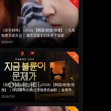
1
《杀手妈咪》 (2026) 【韩国/剧情/惊悚】 | 孔晓
振携手成东日 | 漫改双面主妇杀手下饭剧
2026/8/1
2
《现在不是出轨的问题》 (2026) 【韩国/剧情/惊
悚】 | 阵容豪华的韩式惊悚黑色幽默 | 金惠秀 x
赵汝贞强强联手
2026/7/31
3