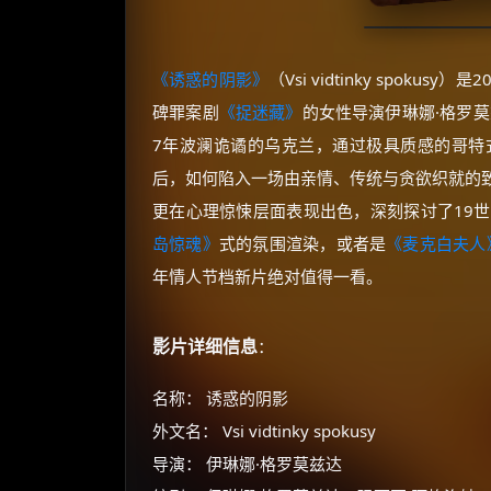
《诱惑的阴影》
（Vsi vidtinky spo
碑罪案剧
《捉迷藏》
的女性导演伊琳娜·格罗莫兹
7年波澜诡谲的乌克兰，通过极具质感的哥特
后，如何陷入一场由亲情、传统与贪欲织就的
更在心理惊悚层面表现出色，深刻探讨了19
岛惊魂》
式的氛围渲染，或者是
《麦克白夫人
年情人节档新片绝对值得一看。
影片详细信息
：
名称： 诱惑的阴影
外文名： Vsi vidtinky spokusy
导演： 伊琳娜·格罗莫兹达