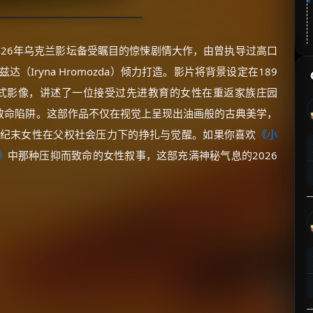
kusy）是2026年乌克兰影坛备受瞩目的惊悚剧情大作，由曾执导过高口
达（Iryna Hromozda）倾力打造。影片将背景设定在189
式影像，讲述了一位接受过先进教育的女性在重返家族庄园
致命陷阱。这部作品不仅在视觉上呈现出油画般的古典美学，
世纪末女性在父权社会压力下的挣扎与觉醒。如果你喜欢
《小
》
中那种压抑而致命的女性叙事，这部充满神秘气息的2026