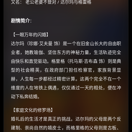
又名： 老公老婆不登对 / 达尔玛与格雷格
剧情简介
：
【一眼万年的闪婚】
达尔玛（珍娜·艾夫曼 饰）是一个在旧金山长大的自由职
业者，她教瑜伽、坚信东方的神秘力量，生活轨迹完全
由快乐和直觉驱动。格里格（托马斯·吉布森 饰）则是典
×
🧧 福利领取站
型的社会精英，在政府部门担任检察官，家族背景显
☕
赫，人生每一步都经过精密计算。这两个完全不在一个
维度的人在地铁上偶遇，仅仅通过一天的相处，便在冲
动下私奔结婚。
朋友们辛苦了 💦
你需要的各种会员，都可低价购买！
【家庭文化的修罗场】
如夸克12个月送14天 最低75元！
婚礼后的生活才是真正的挑战。达尔玛的父母是两个反
价格有浮动，请直接搜索查最低价！
建制、崇尚自然的嬉皮士，而格里格的父母则是古板、
还有支付宝现金红包、外卖红包、