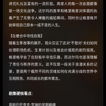
讲究礼仪且富有的一流阶层。两家人的每一次会面都像
优惠券、活动红包，每日可领。
是一场文化战争。达尔玛的直率和格里格家对体面的执
⚡
前往【大淘客】领红包
着产生了无数令人捧腹的尴尬瞬间，同时也让格里格开
始审视自己原本一成不变的人生。
☕ 海外大侠？通过 Ko-fi 赐茶
【在磨合中寻找自我】
随着五季故事的展开，观众见证了这对“不登对”夫妇如何
处理职场危机、生育计划以及彼此价值观的剧烈摇晃。
格里格学会了在刻板中寻找乐趣，而达尔玛也逐渐理解
了责任与秩序的意义。这不仅是一段关于浪漫关系的记
录，更是两个截然不同的灵魂如何在充满分歧的世界中
互相照亮、共同成长的都市寓言。
剧集硬核看点
：
喜剧巨匠查克·罗瑞的早期巅峰