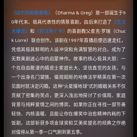
《达尔玛和格里格》
（Dharma & Greg）是一部诞生于9
0年代末、极具代表性的情景喜剧，由后来打造了
《生活
大爆炸》
和
《好汉两个半》
的喜剧教父查克·罗瑞（Chuc
k Lorre）联合创作。该剧在1997年首播后便迅速走红，
凭借其极其鲜明的人设冲突和充满智慧的对白，成为了
无数美剧迷心中的启蒙神作。故事的核心极其大胆：一
个在自由散漫的嬉皮士家庭长大、坚信直觉的女孩，与
一个出身名门望族、循规蹈矩的哈佛法学精英在第一次
见面时就决定闪婚。这种“火星撞地球”式的婚姻关系不仅
贡献了密集的笑点，更深入浅出地探讨了价值观、家庭
背景与纯粹爱情之间的博弈。如果你正在寻找一部节奏
轻快、内核温暖、且能让你在爆笑中治愈精神内耗的下
饭剧，这部斩获多项金球奖和艾美奖提名的经典之作绝
对值得从第一季一口气刷到第五季。