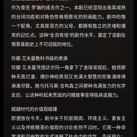
作为查克·罗瑞的成名作之一，本剧已经显现出极其成熟
的台词功底和对角色性格极致化的刻画能力。剧中的每
一个配角，尤其是双方的父母，都拥有独立的灵魂和爆
笑的记忆点。这种“全员有戏”的剧作水平，奠定了该剧在
情景喜剧史上不可动摇的地位。
珍娜·艾夫曼教科书级的表演
珍娜·艾夫曼凭借达尔玛一角拿下了金球奖视后，她将那
种天真烂漫、偶尔神经质但又充满大智慧的形象演绎得
淋漓尽致。她与托马斯·吉布森之间那种充满张力的化学
反应，让这种听起来荒诞的闪婚故事变得极具说服力。
超越时代的价值观碰撞
即便放在今天，剧中关于阶层隔阂、环境主义、素食主
义以及传统精英价值观的讨论依然不过时。它用一种非
常温和且幽默的方式消解了社会中的戾气，告诉观众：