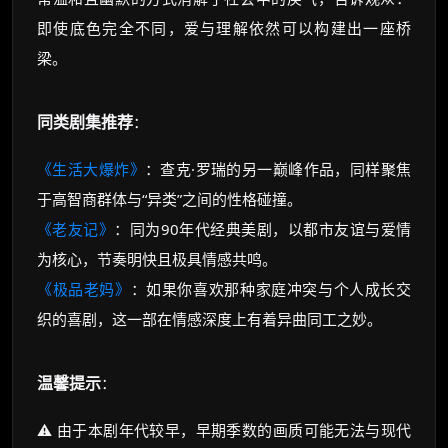
即使底色完全不同，爱与理解依然可以构建出一座桥
梁。
同类剧集推荐
：
《生活大爆炸》
：查克·罗瑞的另一巅峰作品，同样聚焦
于高智商群体与“异类”之间的性格碰撞。
《老友记》
：同为90年代经典美剧，以都市友谊与爱情
为核心，节奏明快且极具情感共鸣。
《极品老妈》
：如果你喜欢那种家庭冲突与个人成长交
织的喜剧，这一部在情感深度上有着异曲同工之妙。
温馨提示
：
⚠️ 由于本剧年代较早，早期季数的画质可能无法与现代