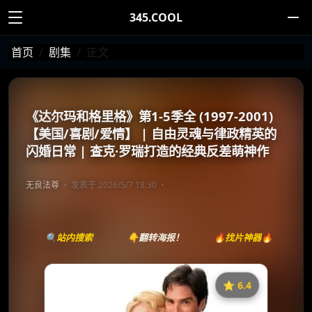
345.COOL
首页
剧集
正文
《达尔玛和格里格》第1-5季全 (1997-2001)
【美国/喜剧/爱情】 | 自由灵魂与律政精英的
闪婚日常 | 查克·罗瑞打造的经典反差萌神作
无良法尊
发表于 2026/5/7 18:30
🔍站内搜索
👇翻转海报！
🔥找片神器🔥
⭐️ 6.4
《Dharma & Greg》
收藏
⭐