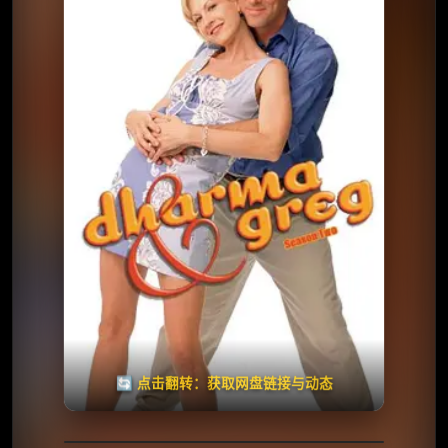
⭐️ 评分：6.4 | 🎬 1997年
✅ 已完结
夸克网盘
百度网盘
🧧️
天天领红包
失效请反馈
🔄 点击翻转：获取网盘链接与动态