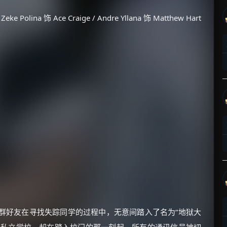
e Polina 饰 Ace Craige / Andre Yllana 饰 Matthew Hart
n 饰）与一群好友在寻找失踪同学的过程中，无意间踏入了名为“地狱大