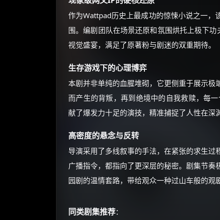
现象级网文IP的硬核还原
作为Wattpad历史上最成功的惊悚小说之
围。编剧团队在场景还原和氛围烘托上极下功夫
视觉盛宴，满足了原著粉与剧迷的双重期待。
生存游戏下的心理博弈
本剧并非单纯的血腥堆砌，它更侧重于展示极
而产生的背叛，再到绝境中的自我救赎，每一
献了爆发力十足的演技，精准捕捉了人性在深
高密度的悬念与反转
导演采用了多线叙事的手法，在紧张的求生过
广播指令，都指向了更深层的秘密。剧集节奏
园剧的温情套路，带给观众一种过山车般的观
同类剧集推荐
：