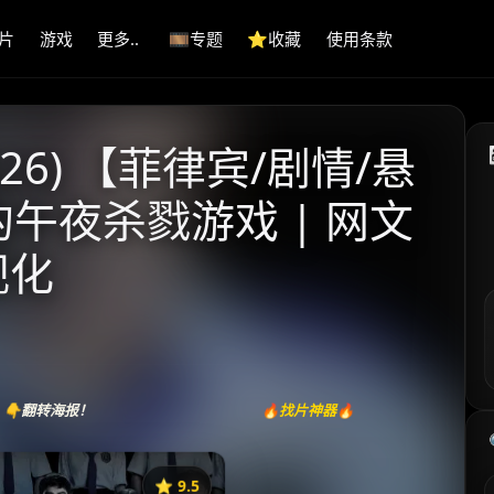
片
游戏
更多..
🎞️专题
⭐️收藏
使用条款
26) 【菲律宾/剧情/悬
的午夜杀戮游戏 | 网文
视化
👇翻转海报！
🔥找片神器🔥
⭐️ 9.5