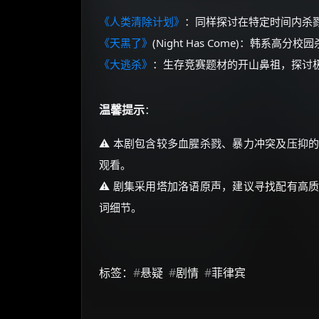
《人类清除计划》
：同样探讨在特定时间内杀
《天黑了》
(Night Has Come)：韩
《大逃杀》
：生存竞赛题材的开山鼻祖，探讨
温馨提示
：
⚠️ 本剧包含较多血腥杀戮、暴力冲突及压抑
观看。
⚠️ 剧集采用塔加洛语原声，建议寻找配有高
词细节。
标签：
#
悬疑
#
剧情
#
菲律宾