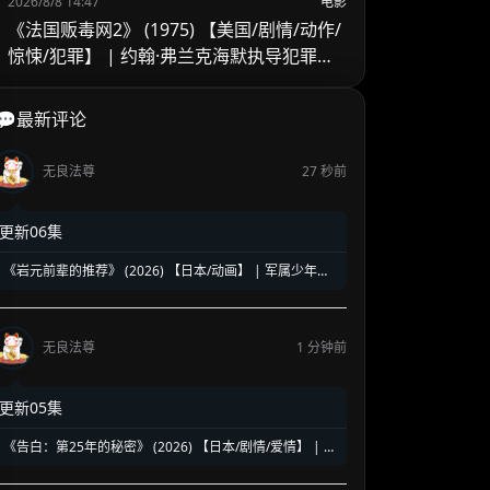
2026/8/8 14:47
电影
《法国贩毒网2》 (1975) 【美国/剧情/动作/
惊悚/犯罪】 | 约翰·弗兰克海默执导犯罪续
作 | 吉恩·哈克曼跨国缉毒的异乡困局
💬最新评论
无良法尊
27 秒前
更新06集
《岩元前辈的推荐》 (2026) 【日本/动画】 | 军属少年的
超自然浪漫调查 | 时代帷幕下的能力者奇谭
无良法尊
1 分钟前
更新05集
《告白：第25年的秘密》 (2026) 【日本/剧情/爱情】 | 松
村北斗演绎致命暗恋执念 | 跨越岁月的爱欲与疯狂真相