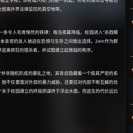
的私立学校，却在踏入校门的那一刻起，所有的通讯信号被切
全脱离外界法律监控的真空地带。
一条令人毛骨悚然的铁律：每当夜幕降临，校园进入“杀戮模
本亲密的友人被迫在恐惧与生存之间做出选择。Zein作为群
×
🧧 福利领取站
伴逃离疯狂的猎杀者，并试图建立起微弱的秩序。
☕
大学”并非随机形成的暴乱之地，其背后隐藏着一个极其严密的系
。她不仅要面对外部的暴力威胁，还要应对内部不断瓦解的信
朋友们辛苦了 💦
个关于校园建立的终极阴谋终于浮出水面，而逃生的代价远比
你需要的各种会员，都可低价购买！
如夸克12个月送14天 最低75元！
价格有浮动，请直接搜索查最低价！
还有支付宝现金红包、外卖红包、
优惠券、活动红包，每日可领。