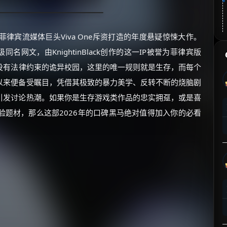
026年由菲律宾流媒体巨头Viva One斥资打造的年度悬疑惊悚大作。
同名网文，由KnightinBlack创作的这一IP被誉为菲律宾版
没有法律约束的诡异校园，这里的唯一规则就是生存，而每个
以来便备受瞩目，凭借其极致的暴力美学、反转不断的烧脑剧
引发讨论热潮。如果你是生存游戏类作品的忠实拥趸，或是喜
验题材，那么这部2026年的口碑黑马绝对值得加入你的必看