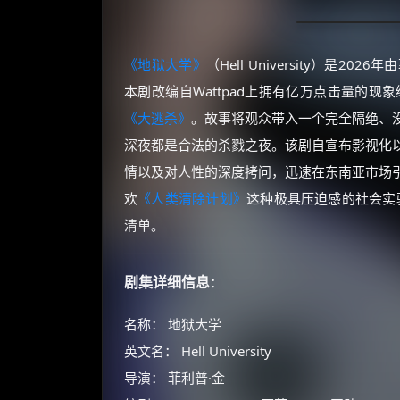
《地狱大学》
（Hell University）是2
本剧改编自Wattpad上拥有亿万点击量的现象级
《大逃杀》
。故事将观众带入一个完全隔绝、
深夜都是合法的杀戮之夜。该剧自宣布影视化
情以及对人性的深度拷问，迅速在东南亚市场
欢
《人类清除计划》
这种极具压迫感的社会实
清单。
剧集详细信息
：
名称： 地狱大学
英文名： Hell University
导演： 菲利普·金