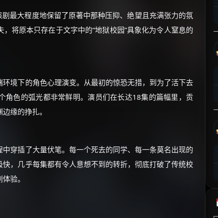
⚡
前往【大淘客】领红包
一，该剧最大程度地保留了原著中那种压抑、绝望且充满张力的氛
，将原本只存在于文字中的“地狱校园”具象化为令人窒息的
☕ 海外大侠？通过 Ko-fi 赐茶
端环境下的角色心理演变。从最初的惊恐无措，到为了活下去
个角色的弧光都非常鲜明。演员们在长达18集的篇幅里，贡
渊边缘的挣扎。
程中穿插了大量伏笔。每一个死去的同学、每一条莫名出现的
极快，几乎每集都有令人意想不到的转折，彻底打破了传统校
剧体验。