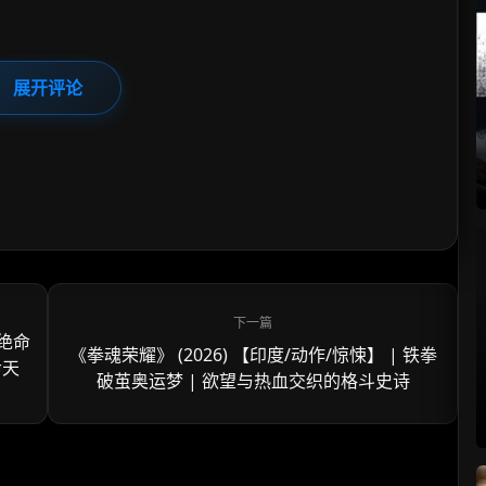
展开评论
 绝命
《拳魂荣耀》 (2026) 【印度/动作/惊悚】 | 铁拳
命天
破茧奥运梦 | 欲望与热血交织的格斗史诗