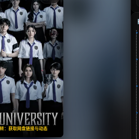
《Hell University》
分：9.5 | 🎬 2026年
📺 连载中
夸克网盘
🧧️
失效请反馈
翻转：获取网盘链接与动态