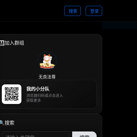
搜索
登录
👨‍👩‍👧‍👦加入群组
无良法尊
我的小分队
浏览器扫码或点击进入
获取更多
🔍搜索