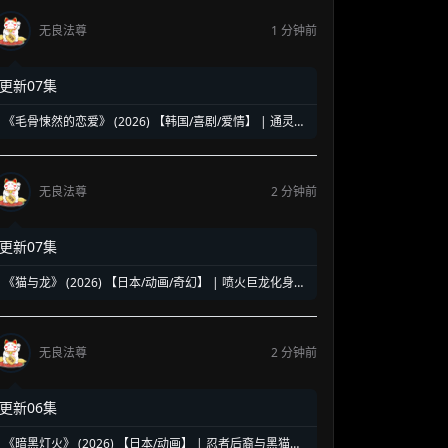
无良法尊
1 分钟前
更新07集
《毛骨悚然的恋爱》 (2026) 【韩国/喜剧/爱情】 | 通灵继
承人碰瓷王牌检察官 | 经典见鬼女友的高能爆笑剧版翻拍
无良法尊
2 分钟前
更新07集
《猫与龙》 (2026) 【日本/动画/奇幻】 | 喷火巨龙化身暖
心“翅膀大叔” | 猛男必看的治愈系森林猫猫物语
无良法尊
2 分钟前
更新06集
《暗黑灯火》 (2026) 【日本/动画】 | 忍者后裔与黑猫凶