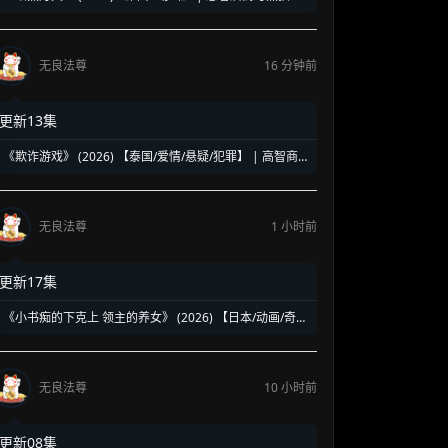
星的契约决战 | 燃系热血新番《黑炬》引爆盛夏
无良法尊
16 分钟前
更新13集
《欺诈游戏》 (2026) 【泰国/爱情/悬疑/犯罪】 | 高智商
骗局中的致命沉沦 | 泰式反转版《惊天魔盗团》
无良法尊
1 小时前
更新17集
《小书痴的下克上 领主的养女》 (2026) 【日本/动画/奇
幻】 | 活版印刷时代的开启与贵族斗争 | 2026春季热播的
异世界种田流巅峰动画第四季
无良法尊
10 小时前
更新08集