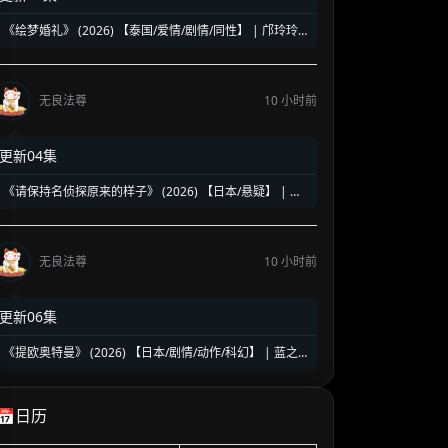
《绘梦婚礼》 (2026) 【泰国/爱情/剧情/同性】 | 邝玲玲
与Orm的二搭深情力作 | 探讨执子之手背后的现实与成长
无良法尊
10 小时前
更新04集
《请保持名侦探原来的样子》 (2026) 【日本/悬疑】 | 幻
觉中的神级脑洞日常推理 | 轮椅上的阿尔茨海默名侦探
无良法尊
10 小时前
更新06集
《提欧奥特曼》 (2026) 【日本/剧情/动作/科幻】 | 蓝之
巨人的地球守护物语 | 兽医学少年与宇宙怪兽的命运对决
📅日历