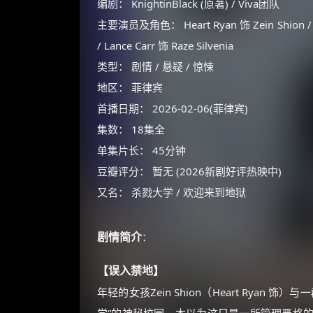
编剧： KnightinBlack (原著) / Viva团队
主要演员及角色： Heart Ryan 饰 Zein Shion / Zek
/ Lance Carr 饰 Raze Silvenia
类型： 剧情 / 悬疑 / 惊悚
地区： 菲律宾
首播日期： 2026-02-06(菲律宾)
集数： 18集全
单集片长： 45分钟
豆瓣评分： 暂无 (2026新剧好评热映中)
又名： 杀戮大学 / 欢迎来到地狱
剧情简介
：
【误入禁地】
年轻的女孩Zein Shion（Heart Rya