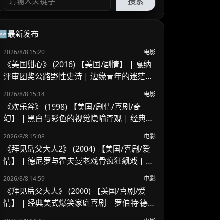
搜索
🆕最新发布
2026/8/8 15:20
电影
《美国甜心》 (2016) 【美国/剧情】 | 戛纳
评审团奖公路野性史诗 | 边缘青年的迷茫、
浪荡与青春狂想
2026/8/8 15:14
电影
《欢乐谷》 (1998) 【美国/剧情/喜剧/奇
幻】 | 黑白与彩色的视觉隐喻奇观 | 经典反
乌托邦式人性觉醒启示录
2026/8/8 15:08
电影
《拜见岳父大人2》 (2004) 【美国/喜剧/爱
情】 | 德尼罗与霍夫曼老戏骨疯狂飙戏 | 经
典好莱坞美式家庭喜剧续作
2026/8/8 14:59
电影
《拜见岳父大人》 (2000) 【美国/喜剧/爱
情】 | 经典美式爆笑家庭喜剧 | 罗伯特·德尼
罗 x 本·斯蒂勒的交锋