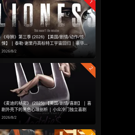
1
《母狮》第三季 (2026) 【美国/剧情/动作/惊
悚】 | 泰勒·谢里丹高标特工宇宙回归 | 豪华阵
容延续高水准硬核谍战
2026/8/2
2
《麦迪的秘密》 (2025) 【美国/剧情/喜剧】 | 喜
剧外壳下的黑色心理剖析 | 小众冷门独立喜剧
2026/8/2
3