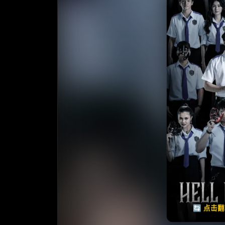
收藏
⭐
⭐️ 评
天天领红包
🔄 点击