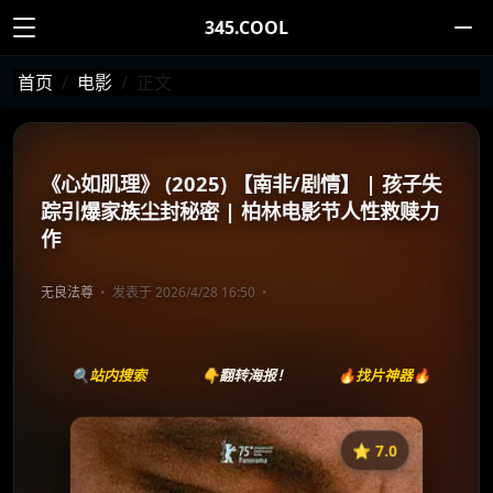
345.COOL
首页
电影
正文
《心如肌理》 (2025) 【南非/剧情】 | 孩子失
踪引爆家族尘封秘密 | 柏林电影节人性救赎力
作
无良法尊
发表于 2026/4/28 16:50
🔍站内搜索
👇翻转海报！
🔥找片神器🔥
⭐️ 7.0
《The Heart Is a Muscle》
收藏
⭐