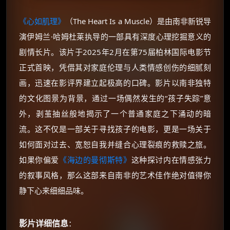
《心如肌理》
（The Heart Is a Muscle）是由南非新锐导
演伊姆兰·哈姆杜莱执导的一部具有深度心理挖掘意义的
剧情长片。该片于2025年2月在第75届柏林国际电影节
正式首映，凭借其对家庭伦理与人类情感创伤的细腻刻
画，迅速在影评界建立起极高的口碑。影片以南非独特
的文化图景为背景，通过一场偶然发生的“孩子失踪”意
外，剥茧抽丝般地揭示了一个普通家庭之下涌动的暗
流。这不仅是一部关于寻找孩子的电影，更是一场关于
如何面对过去、宽恕自我并缝合心理裂痕的救赎之旅。
如果你偏爱
《海边的曼彻斯特》
这种探讨内在情感张力
的叙事风格，那么这部来自南非的艺术佳作绝对值得你
静下心来细细品味。
影片详细信息
：