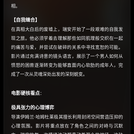
相。
⚡
前往【大淘客】领红包
【自我缝合】
☕ 海外大侠？通过 Ko-fi 赐茶
在真相大白后的废墟上，瑞安开始了一段艰难的自我发
现之旅。他必须学着去理解那些如同肌理般交织在一起
的痛苦与爱，并尝试在破碎的关系中寻找宽恕的可能。
影片通过充满诗意的镜头语言，展示了一个男人如何从
愤怒的困兽逐渐转变为能够直面内心软肋的成年人，完
成了一次从灵魂深处出发的深刻蜕变。
电影硬核看点
：
极具张力的心理博弈
导演伊姆兰·哈姆杜莱极其擅长利用封闭空间营造压抑的
心理氛围。影片将重点放在了角色之间的对峙与沉默