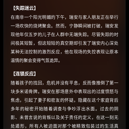
【失踪迷云】
在南非一个阳光明媚的下午，瑞安与家人朋友正在举行
一场欢快的烧烤聚会。然而，宁静瞬间被打破，瑞安发
现他年仅五岁的儿子在人群中无端失踪。尽管失踪的时
间极其短暂，但这短短的真空期却引发了瑞安内心深处
×
🧧 福利领取站
某种无法控制的激烈反应，他在现场的失控表现让原本
温情的聚会变得气氛诡异。
☕
【连锁反应】
随着孩子的找回，危机并没有平息，反而像推倒了第一
朋友们辛苦了 💦
你需要的各种会员，都可低价购买！
块多米诺骨牌。瑞安在那场意外中表现出的过度愤怒与
如夸克12个月送14天 最低75元！
焦虑，引起了妻子和密友的怀疑。隐藏在这个家庭背后
价格有浮动，请直接搜索查最低价！
多年的秘密开始随着调查与争吵浮出水面。过去的阴
还有支付宝现金红包、外卖红包、
影、未曾言说的背叛以及关于责任的定义，在这一刻无
优惠券、活动红包，每日可领。
处遁形，所有人被迫面对那个被精致包装过的生活真