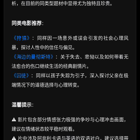
析，在目前的同类型题材中显得尤为独特且珍贵。
同类电影推荐
：
《狩猎》
：同样因一场意外或误会引发的社会心理风
暴，探讨人性中的信任与偏见。
《海边的曼彻斯特》
：关于失去、悲恸以及如何带着无
法愈合的伤口继续生活的经典剧情片。
《囚徒》
：同样以孩子失踪为引子，深入探讨父亲在极
端情况下的道德选择与心理转变。
温馨提示
：
⚠️ 影片包含部分情感张力极强的争吵与心理冲击画面，
建议在情绪状态较平稳时观看。
⚠️ 片中涉及阿非利卡语与英语的双语对白，建议选择带