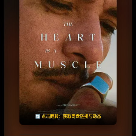
⭐️ 评分：7.0 | 🎬 2026年
夸克网盘
百度网盘
🧧️
天天领红包
失效请反馈
🔄 点击翻转：获取网盘链接与动态