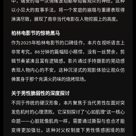
中，瑞安的每一次情绪波动都牵动着观众的神经。这种
以小见大的叙事手法，将一个家庭的崩塌与重建表现得
淋漓尽致，展现了南非当代电影在人物挖掘上的高度。
柏林电影节的惊艳黑马
作为2025年柏林电影节的口碑佳作，本片在视听语言上
非常考究。86分钟的篇幅短小精悍，没有一丝赘余，剪
辑节奏紧凑且富有逻辑感。影片通过手持摄影的晃动感
表现人物内心的不安，这种沉浸式的观影体验让观众仿
佛置身于那个充满火药味的烧烤现场。
关于男性脆弱性的深度探讨
不同于传统的硬汉形象，本片聚焦于当代男性在面对突
发危机时的心理溃败。它深刻探讨了“心如肌理”这一核心
命题——心脏就像肌肉一样，需要通过撕裂与愈合才能
变得更加强壮。这种对父权制度下男性情感困境的剖