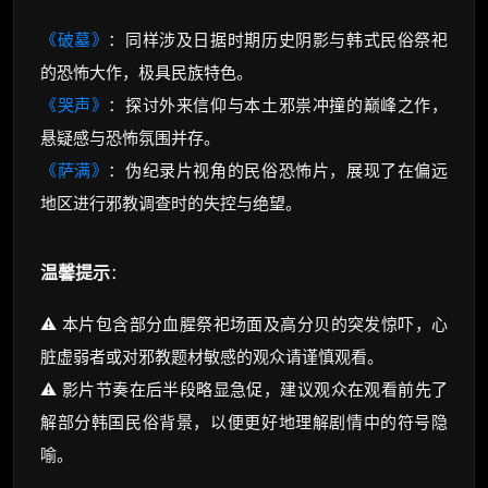
《破墓》
：同样涉及日据时期历史阴影与韩式民俗祭祀
的恐怖大作，极具民族特色。
《哭声》
：探讨外来信仰与本土邪祟冲撞的巅峰之作，
悬疑感与恐怖氛围并存。
《萨满》
：伪纪录片视角的民俗恐怖片，展现了在偏远
地区进行邪教调查时的失控与绝望。
温馨提示
：
⚠️ 本片包含部分血腥祭祀场面及高分贝的突发惊吓，心
脏虚弱者或对邪教题材敏感的观众请谨慎观看。
⚠️ 影片节奏在后半段略显急促，建议观众在观看前先了
解部分韩国民俗背景，以便更好地理解剧情中的符号隐
喻。