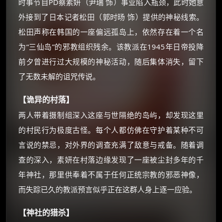
时事节目PD蔡素妍（尹瑞 饰）事业陷入瓶颈，此时她意
外接到了日本记者松田（郭时旸 饰）提供的神秘线索。
松田声称在韩国的一座偏远孤岛上，依然存在着一个名
为“三仙岛”的邪教组织残余。该教派在1945年日帝投降
×
前夕曾进行过大规模的神秘活动，随后集体消失，留下
🧧 福利领取站
了无数未解的诅咒传说。
☕
【诡异的村落】
两人带着摄制组深入这座与世隔绝的岛屿，却发现这里
朋友们辛苦了 💦
的村民行为极度古怪。每个人都仿佛在守护着某种不可
你需要的各种会员，都可低价购买！
言说的禁忌，对外界的调查充满了敌意与戒备。随着调
如夸克12个月送14天 最低75元！
价格有浮动，请直接搜索查最低价！
查的深入，素妍在村落边缘发现了一座被尘封多年的千
年神社，那里供奉着不属于任何正统宗教的邪恶神像，
还有支付宝现金红包、外卖红包、
优惠券、活动红包，每日可领。
而失踪已久的教派预言似乎正在这群人身上逐一应验。
⚡
【神社的猎杀】
前往【大淘客】领红包