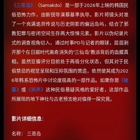
《三恶岛》
（Samakdo）是一部于2026年上映的韩国民
俗恐怖力作，由新锐导演蔡基準执导。影片将镜头对准
了一个充满诡异传说与历史阴影的偏远岛屿，结合了邪
教犯罪与密闭空间生存两大惊悚元素。影片以伪纪录片
式的调查视角切入，通过时事PD与记者的眼球，层层剥
开那个在日据时代离奇消失的“三仙岛”教派背后的血腥真
相。虽然豆瓣评分目前处于两极分化状态，但其对于民
俗禁忌的视觉呈现和压抑氛围的营造，依然使其成为202
6年韩系恐怖片中讨论度极高的一部作品。如果你是
《破
墓》
或
《哭声》
这种民俗悬疑风格的爱好者，这部作品
所展现的地下神社与古老预言绝对值得一探究竟。
影片详细信息
：
名称： 三恶岛