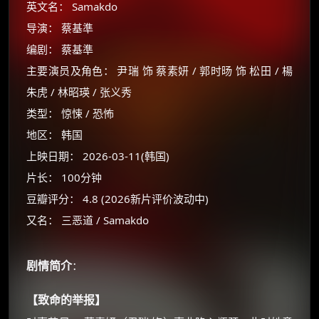
英文名： Samakdo
导演： 蔡基準
编剧： 蔡基準
主要演员及角色： 尹瑞 饰 蔡素妍 / 郭时旸 饰 松田 / 楊
朱虎 / 林昭瑛 / 张义秀
类型： 惊悚 / 恐怖
地区： 韩国
上映日期： 2026-03-11(韩国)
片长： 100分钟
豆瓣评分： 4.8 (2026新片评价波动中)
又名： 三恶道 / Samakdo
剧情简介
：
【致命的举报】