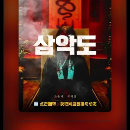
夸克网盘
百度网盘
🧧️
天天领红包
失效请反馈
🔄 点击翻转：获取网盘链接与动态