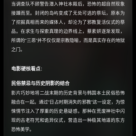
当调查队不顾警告潜入神社本殿后，恐怖的超自然现象
☕ 海外大侠？通过 Ko-fi 赐茶
接踵而至。封闭的岛屿变成了无处可逃的祭坛，原本为
了挖掘真相而来的媒体人，却沦为了邪教复活仪式的祭
品。在求生与探索真理的边界线上，蔡素妍逐渐发现，
所谓的“三恶”并不仅仅是宗教隐喻，而是真实存在的地狱
之门。
电影硬核看点
：
民俗禁忌与历史阴影的结合
影片巧妙地将二战末期的历史背景与韩国本土民俗恐怖
融合在一起。通过“日占时期消失的邪教”这一设定，为惊
悚情节注入了厚重的历史悬疑感。那种在荒废神社中闪
现的古老符咒和诡异仪式，营造出一种极其地道的东方
恐怖美学。