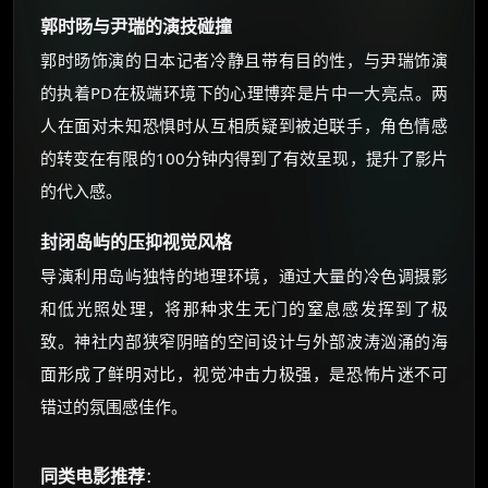
郭时旸与尹瑞的演技碰撞
郭时旸饰演的日本记者冷静且带有目的性，与尹瑞饰演
的执着PD在极端环境下的心理博弈是片中一大亮点。两
人在面对未知恐惧时从互相质疑到被迫联手，角色情感
的转变在有限的100分钟内得到了有效呈现，提升了影片
的代入感。
封闭岛屿的压抑视觉风格
导演利用岛屿独特的地理环境，通过大量的冷色调摄影
和低光照处理，将那种求生无门的窒息感发挥到了极
致。神社内部狭窄阴暗的空间设计与外部波涛汹涌的海
面形成了鲜明对比，视觉冲击力极强，是恐怖片迷不可
错过的氛围感佳作。
同类电影推荐
：