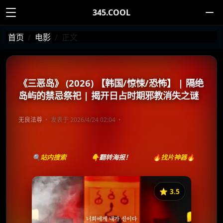
345.COOL
首页
电影
正文
《三恶岛》 (2026) 【韩国/惊悚/恐怖】 | 隔绝
岛屿的禁忌祭祀 | 揭开日占时期邪教消失之谜
无良法尊
发表于 2026/4/24 02:04
🔍站内搜索
👇翻转海报！
🔥找片神器🔥
⭐️ 3.5
《삼악도》
收藏
⭐
⭐️ 评分：3.5 | 🎬 2026年