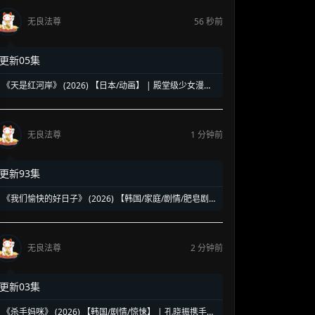
无良法尊
56 秒前
更新05集
《天是红河岸》 (2026) 【日本/动画】 | 殿堂级少女漫画
天花板首度动画化 | 现代少女的赫梯帝国逆袭称王神话
无良法尊
1 分钟前
更新93集
《我们愉快的好日子》 (2026) 【韩国/家庭/剧情/肥皂剧】
| 完美男与荒唐女的搞笑主权争夺战 | 2026最新高收视跨
世代温暖家庭剧
无良法尊
2 分钟前
更新03集
《杀手妈咪》 (2026) 【韩国/剧情/惊悚】 | 孔晓振携手成