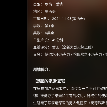
类型： 剧情｜爱情
地区： 墨西哥
首播日期： 2024-11-03(墨西哥)
季数： 第1季
集数： 6集全
单集片长： 45分钟
豆瓣评分： 暂无（全新大剧火热上线）
又名： 恰似水于巧克力 / 恰似水之于巧克力 / 如水似巧克力
剧情简介
：
【残酷的家族诅咒】
在德拉加尔萨家族中，流传着一个不可打破的
饰）被剥夺了结婚和生育的权利，她终生的使
生斩断了蒂塔与深爱的男人佩德罗（安德烈斯·