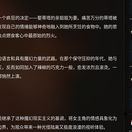
⚡
前往【大淘客】领红包
一个疯狂的决定——娶蒂塔的亲姐姐为妻。痛苦万分的蒂塔被
☕ 海外大侠？通过 Ko-fi 赐茶
发现自己的情绪能够神奇地融入到她所烹饪的食物中。她的悲
会点燃食客心中最原始的烈火。
的语言和具有魔幻力量的武器。在那个保守压抑的年代，她与
灭，反而如同加入了辣椒的巧克力一般，愈发浓烈且滚烫。一
部悄然上演。
美继承了这种魔幻现实主义的基调，将女主角的情感具象化为
边界，为观众带来一种光怪陆离又极度浪漫的视听体验。