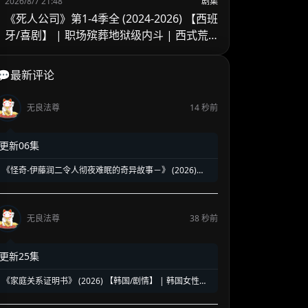
2026/8/7 21:48
剧集
《死人公司》第1-4季全 (2024-2026) 【西班
牙/喜剧】 | 职场殡葬地狱级内斗 | 西式荒
诞黑色幽默冷门佳作
💬最新评论
无良法尊
14 秒前
更新06集
《怪奇-伊藤润二令人彻夜难眠的奇异故事－》 (2026)
【日本/剧情/恐怖】 | 顶级日式惊悚真人化呈现 | 经典恐怖
美学与新锐导演的疯狂跨界
无良法尊
38 秒前
更新25集
《家庭关系证明书》 (2026) 【韩国/剧情】 | 韩国女性绝
境重生的撕裂史诗 | 治愈与救赎交织的现实主义现实神剧