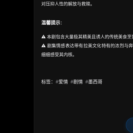
对压抑人性的解放与救赎。
温馨提示
：
⚠️ 本剧包含大量极其精美且诱人的传统美食
⚠️ 剧集情感表达带有拉美文化特有的浓烈与
细细感受其内核。
标签：
#
爱情
#
剧情
#
墨西哥