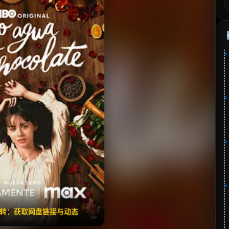
《巧克力情人》
⭐
分：8.2 | 🎬 2024年
✅ 已完结
迅雷网盘
翻转：获取网盘链接与动态