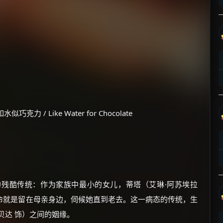
×
🧧 福利领取站
☕
 / Like Water for Chocolate
朋友们辛苦了 💦
你需要的各种会员，都可低价购买！
如夸克12个月送14天 最低75元！
价格有浮动，请直接搜索查最低价！
残酷传统：作为家族中最小的女儿，蒂塔（艾琳·阿苏埃拉
还有支付宝现金红包、外卖红包、
命就是留在母亲身边，伺候她直到老去。这一病态的传统，生
优惠券、活动红包，每日可领。
贝达 饰）之间的姻缘。