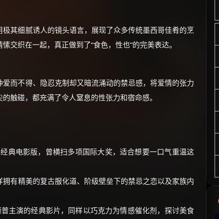
用极其细腻诱人的镜头语言，展现了众多传统墨西哥佳肴的烹
愫交织在一起，真正做到了“食色，性也”的完美表达。
种爱而不得、隐忍克制却又暗流涌动的禁忌感，将爱情的张力
尖的触碰，都充满了令人窒息的性张力和宿命感。
同名经典电影版，曾横扫多项国际大奖，适合想要一口气重温这
样拥有精美的复古服化道、阶级壁垒下的禁忌之恋以及家族内
·德普主演的经典影片，同样以巧克力为情感催化剂，探讨美食