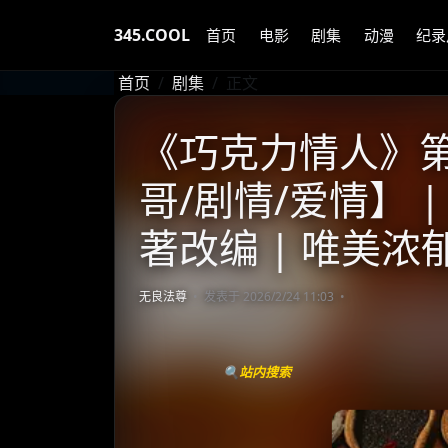
345.COOL
首页
电影
剧集
动漫
纪录
首页
剧集
正文
《巧克力情人》第一
哥/剧情/爱情】 
著改编 | 唯美
无良法尊
发表于 2026/2/24 11:03
🔍站内搜索