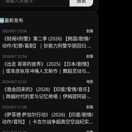
搜索
🆕最新发布
2026/8/7 23:38
剧集
《财阀X刑警》第二季 (2026) 【韩国/剧情/
动作/犯罪/喜剧】 | 钞能力刑警华丽回归 |
豪门资本与警界危机的全新碰撞
2026/8/7 22:54
剧集
《出走 哥哥的彼界》 (2025) 【日本/剧情】
| 堤幸彦执导冲绳人文新作 | 舞蹈灵动与家
庭羁绊的写实交响
2026/8/7 22:32
电影
《我会回来的》 (2026) 【印度/爱情/音乐】
| 跨越时代的爱与记忆绝唱 | 伊姆提阿兹·阿
里又一深情力作
2026/8/7 21:58
剧集
《萨菲德·萨加尔行动》 (2026) 【印度/剧情/
动作/冒险】 | 卡吉尔战争超高空空战纪实 |
印度空军绝境反击的历史实录