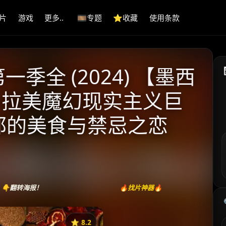
片
游戏
更多..
🎞️专题
⭐️收藏
使用条款
季全 (2024) 【墨西
| 拉美魔幻现实主义巨
浓郁的美食与禁忌之恋
👇翻转海报！
🔥找片神器🔥
⭐️ 8.2