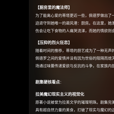
【厨房里的魔法师】
为了能离心爱的蒂塔更近一些，佩德罗做出了
迫退守到她唯一的避风港：厨房。在这里，她
伤会让吃下食物的人痛哭流涕，而她的情欲则
【压抑的烈火狂恋】
随着时间的推移，蒂塔的厨艺成为了一种无声
佩德罗之间的爱情并没有因为世俗的阻隔而熄
场通过味蕾传递爱欲与反抗的斗争，在家族内
剧集硬核看点
：
拉美魔幻现实主义的视觉化
原著小说被誉为拉美文学的璀璨明珠。剧集完
具有超自然力量的美食，打破了现实与魔幻的