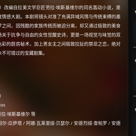
hocolate）改编自拉美文学巨匠劳拉·埃斯基维尔的同名轰动小说，是
度情感大剧。本剧将镜头对准了充满异域风情与传统束缚的墨
罗之间，因残酷的家族传统而被迫分离，却又通过极致的美食
场关于抗争与自由的女性觉醒史诗，更是一场视觉与味觉的双
色彩的厨房秘术，加上男女主之间极致拉扯的禁忌之恋，绝对
众不可错过的宝藏剧集。
1
os
o / 劳拉·埃斯基维尔 等
尔·瓜伊塔 / 阿娜·瓦莱里娅·贝瑟尔 / 安德烈娅·查帕罗 / 安德