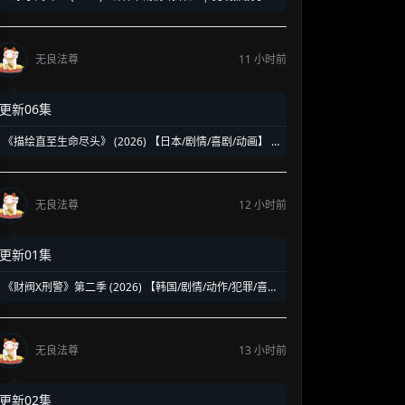
东日 | 漫改双面主妇杀手下饭剧
无良法尊
11 小时前
更新06集
《描绘直至生命尽头》 (2026) 【日本/剧情/喜剧/动画】 |
绝赞好评的漫画家追梦赞歌 | 献给所有创作者的二次元版
《爆漫王》
无良法尊
12 小时前
更新01集
《财阀X刑警》第二季 (2026) 【韩国/剧情/动作/犯罪/喜
剧】 | 钞能力刑警华丽回归 | 豪门资本与警界危机的全新
碰撞
无良法尊
13 小时前
更新02集