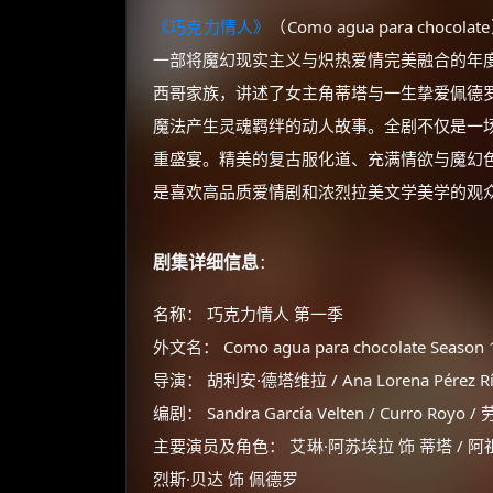
《巧克力情人》
（Como agua para c
一部将魔幻现实主义与炽热爱情完美融合的年
西哥家族，讲述了女主角蒂塔与一生挚爱佩德
魔法产生灵魂羁绊的动人故事。全剧不仅是一
重盛宴。精美的复古服化道、充满情欲与魔幻
是喜欢高品质爱情剧和浓烈拉美文学美学的观
剧集详细信息
：
名称： 巧克力情人 第一季
外文名： Como agua para chocolate Season 
导演： 胡利安·德塔维拉 / Ana Lorena Pérez Rí
编剧： Sandra García Velten / Curro Roy
主要演员及角色： 艾琳·阿苏埃拉 饰 蒂塔 / 阿祖
烈斯·贝达 饰 佩德罗