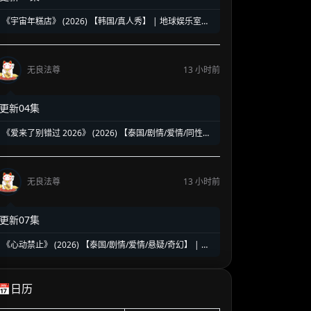
《宇宙年糕店》 (2026) 【韩国/真人秀】 | 地球娱乐室原
班人马回归 | 罗英锡PD打造极具解压风的搞笑衍生综艺
无良法尊
13 小时前
更新04集
《爱来了别错过 2026》 (2026) 【泰国/剧情/爱情/同性】
| 泰腐白月光IP十年经典重塑 | 青春校园里的青涩初恋与悸
动
无良法尊
13 小时前
更新07集
《心动禁止》 (2026) 【泰国/剧情/爱情/悬疑/奇幻】 | 双
名简的宿命恋爱迷局 | 融合超自然悬疑的奇幻泰剧黑马
📅日历