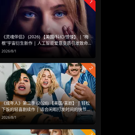
1
《灵魂伴侣》 (2026) 【美国/科幻/惊悚】 | “梅
根”宇宙衍生新作 | 人工智能爱意变质引发致命
危机
2026/8/1
2
《成年人》第二季 (2026) 【美国/喜剧】 | 轻松
下饭的轻喜剧续作 | 适合闲暇打发时间的快节奏
爆米花
2026/8/1
3