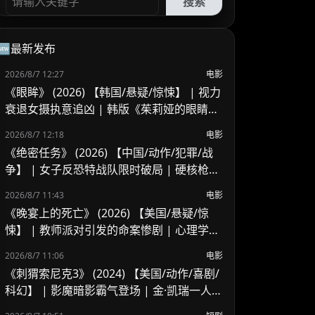
搜索
🆕最新发布
2026/8/7 12:27
电影
《眼眸》 (2026) 【韩国/悬疑/惊悚】 | 视力
衰退女摄执意追凶 | 韩版《茱莉娅的眼睛》
重置悬疑新作
2026/8/7 12:18
电影
《绝密任务》 (2026) 【中国/动作/犯罪/战
争】 | 女子反恐特战队限时破局 | 硬核枪战
与高科技装备对抗
2026/8/7 11:43
电影
《晚宴上的死亡》 (2026) 【美国/悬疑/惊
悚】 | 教师派对引发的命案惨剧 | 心理学教
授的危险操纵游戏
2026/8/7 11:06
电影
《刺猬索尼克3》 (2024) 【美国/动作/喜剧/
科幻】 | 影魔暗影霸气登场 | 金·凯瑞一人分
饰两角狂飙戏