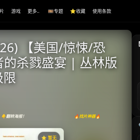
片
游戏
更多..
🎞️专题
⭐️收藏
使用条款
26) 【美国/惊悚/恐
者的杀戮盛宴 | 丛林版
极限
👇翻转海报！
🔥找片神器🔥
⭐️ 暂无