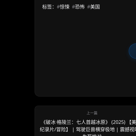
标签：
#
惊悚
#
恐怖
#
美国
《破冰·格陵兰：七人首越冰原》 (2025) 【美
纪录片/冒险】 | 驾驶巨兽横穿极地 | 震撼