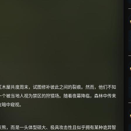
×
🧧 福利领取站
☕
朋友们辛苦了 💦
区木屋共度周末，试图修补彼此之间的裂痕。然而，他们不知
你需要的各种会员，都可低价购买！
一个被当地人视为禁区的狩猎场。随着夜幕降临，森林中传来
如夸克12个月送14天 最低75元！
价格有浮动，请直接搜索查最低价！
在暗中窥视。
还有支付宝现金红包、外卖红包、
优惠券、活动红包，每日可领。
灰熊，而是一头体型硕大、极具攻击性且似乎拥有某种诡异智