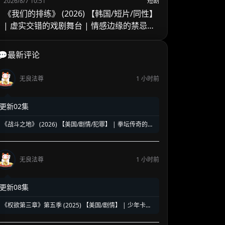
2026/8/7 10:51
短剧
《我们的排练》 (2026) 【韩国/短片/同性】
| 虚实交错的戏剧舞台 | 情感边缘的禁忌试
探
💬最新评论
无良法尊
1 小时前
更新02集
《战斗之地》 (2026) 【美国/剧情/犯罪】 | 拳坛传奇的伦
敦复仇之路 | 风格硬朗的地下犯罪题材剧集
无良法尊
1 小时前
更新08集
《权欲第三章》第五季 (2025) 【美国/剧情】 | 少年卡南
的黑帮帝国加冕礼 | 星级权欲宇宙最强前传迎来命运终章