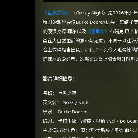
《巨熊之夜》
（Grizzly Night）是2
氛围的新锐导演Burke Doeren执导，集结了
的硬汉奥德·菲尔以及
《逐星女》
布瑞克·巴辛
类在大自然面前的渺小与无助。不同于以往好莱
合上做得相当出色，打造了一头令人毛骨悚然的
惊悚片的爱好者，这部充满肾上腺素飙升时刻
影片详细信息
：
名称： 巨熊之夜
英文名： Grizzly Night
导演： Burke Doeren
编剧： 卡特里娜·马修森 / 坦纳·比恩 / Bo Bean
主要演员及角色： 查尔斯·伊斯滕 / 奥德·菲尔 / 