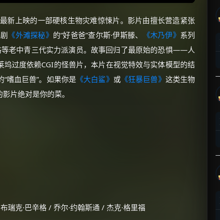
026年开年最新上映的一部硬核生物灾难惊悚片。影片由擅长营造紧张
美剧
《外滩探秘》
的“好爸爸”查尔斯·伊斯滕、
《木乃伊》
系列
格等老中青三代实力派演员。故事回归了最原始的恐惧——人
坞过度依赖CGI的怪兽片，本片在视觉特效与实体模型的结
“嗜血巨兽”。如果你是
《大白鲨》
或
《狂暴巨兽》
这类生物
的影片绝对是你的菜。
布瑞克·巴辛格 / 乔尔·约翰斯通 / 杰克·格里福