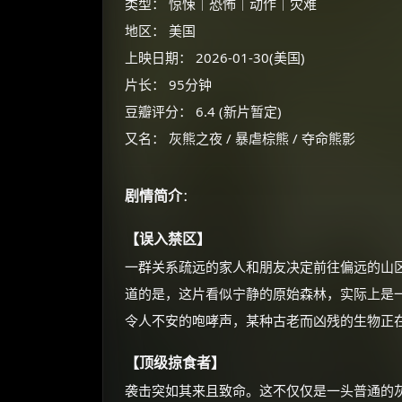
类型： 惊悚｜恐怖｜动作｜灾难
地区： 美国
上映日期： 2026-01-30(美国)
片长： 95分钟
豆瓣评分： 6.4 (新片暂定)
又名： 灰熊之夜 / 暴虐棕熊 / 夺命熊影
剧情简介
：
【误入禁区】
一群关系疏远的家人和朋友决定前往偏远的山
道的是，这片看似宁静的原始森林，实际上是
令人不安的咆哮声，某种古老而凶残的生物正
【顶级掠食者】
袭击突如其来且致命。这不仅仅是一头普通的