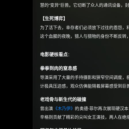
慧的“变异”巨兽。它切断了众人的通讯设备，
【生死博弈】
为了活下去，幸存者们必须放下过往的恩怨，
这个血腥的夜晚，猎人与猎物的身份不断反转
电影硬核看点
：
拳拳到肉的窒息感
导演采用了大量的手持摄影和狭窄空间调度，
计极具压迫感，观众仿佛能隔着屏幕感受到巨
老戏骨与新生代的碰撞
曾出演
《木乃伊》
的奥德·菲尔再次展现硬汉
辛格则贡献了精彩的尖叫女王演技，两人在绝