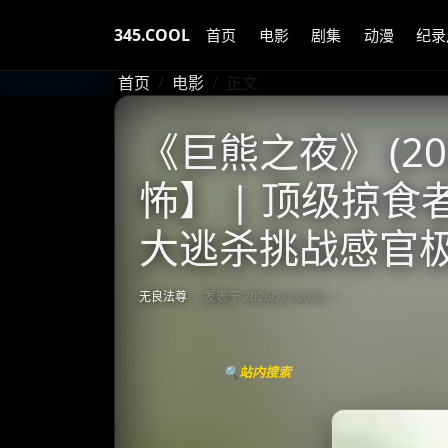
345.COOL
首页
电影
剧集
动漫
纪录
首页
电影
正文
《巨熊之夜》 (20
怖】 | 顶级掠食
大逃杀挑战感官
无良法尊
发表于 2026/2/2 00:32
🔍站内搜索