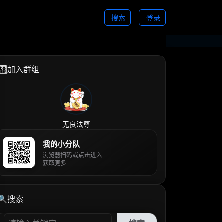
搜索
登录
👨‍👩‍👧‍👦加入群组
无良法尊
我的小分队
浏览器扫码或点击进入
获取更多
🔍搜索