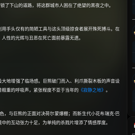
封锁了下山的道路，将这群城市人困在了绝望的黑夜之中。
⚡
前往【大淘客】领红包
☕ 海外大侠？通过 Ko-fi 赐茶
利用手头仅有的简陋工具与这头顶级掠食者展开殊死搏斗。在
，人性的光辉与丑恶在死亡面前暴露无遗。
极大地增强了临场感。巨熊破门而入、利爪撕裂木板的声音设
兽粗重的呼吸声，紧张程度不亚于当年的
《寂静之地》
。
本色，与巨熊的正面对决荷尔蒙爆棚；而新生代小花布瑞克·巴
境中的互动张力十足，为单纯的杀戮片增添了情感厚度。