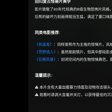
回归复古怪兽片美学
影片致敬了80年代经典的B级生物恐怖片风格
巨熊的破坏力刻画得相当生猛，满足了重口味
同类电影推荐
：
《熊盖毒》
：同样是熊作为主角的惊悚片，风
《荒野猎人》
：虽然是剧情片，但其中那段影
《巨鳄风暴》
：封闭空间内的生物惊悚典范，
温馨提示
：
⚠️ 本片含有大量血腥暴力场面及动物攻击镜
⚠️ 观看时请调大音量并关灯，以获得最佳的