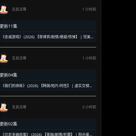
无良法尊
1 小时前
更新11集
《忠诚游戏》 (2026) 【菲律宾/剧情/悬疑/惊悚】 | 完美
政客夫妻的试探深渊 | 菲版《消失的爱人》式心理博弈
无良法尊
1 小时前
更新04集
《我们的排练》 (2026) 【韩国/短片/同性】 | 虚实交错的
戏剧舞台 | 情感边缘的禁忌试探
无良法尊
3 小时前
更新02集
《贝尼多姆命案》 (2026) 【英国/剧情/犯罪】 | 阳光度假