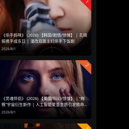
1
《杀手妈咪》 (2026) 【韩国/剧情/惊悚】 | 孔晓
振携手成东日 | 漫改双面主妇杀手下饭剧
2026/8/1
2
《灵魂伴侣》 (2026) 【美国/科幻/惊悚】 | “梅
根”宇宙衍生新作 | 人工智能爱意变质引发致命
危机
2026/8/1
3