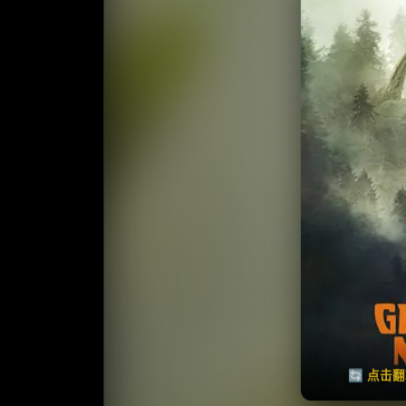
收藏
⭐️ 评
天天领红包
🔄 点击