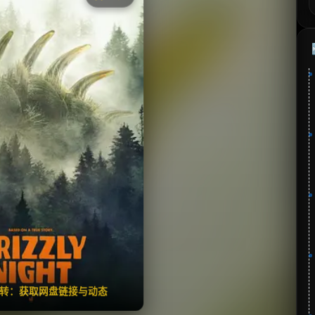
《巨熊之夜》
⭐
分：暂无 | 🎬 2026年
夸克网盘
🧧️
失效请反馈
翻转：获取网盘链接与动态