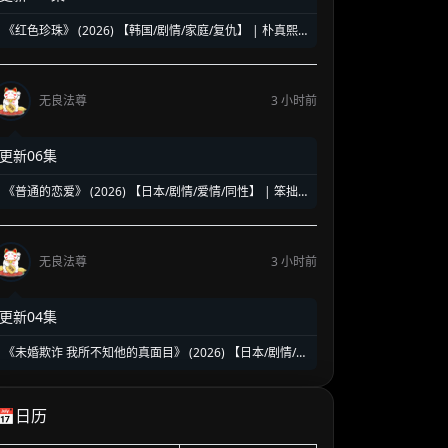
《红色珍珠》 (2026) 【韩国/剧情/家庭/复仇】 | 朴真熙
强势回归新作 | 揭露豪门恩怨背后的带血真相
无良法尊
3 小时前
更新06集
《普通的恋爱》 (2026) 【日本/剧情/爱情/同性】 | 笨拙
社畜的治愈系双向奔赴 | 日式纯爱版《昨日的美食》
无良法尊
3 小时前
更新04集
《未婚欺诈 我所不知他的真面目》 (2026) 【日本/剧情/爱
情】 | 完美律师丈夫的极致背叛 | 日式主妇清醒反击的婚
姻悬疑剧
📅日历