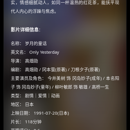
实，情感细腻动人，如同一杯温热的红花茶，能抚平现
代人内心的浮躁与焦虑。
影片详细信息
：
名称： 岁月的童话
英文名： Only Yesterday
导演： 高畑勋
编剧： 高畑勋 / 冈本萤(原著) / 刀根夕子(原著)
主要演员及角色： 今井美树 饰 冈岛妙子(成年) / 本名阳
子 饰 冈岛妙子(童年) / 柳叶敏郎 饰 敏雄 / 高桥一生
类型： 剧情｜爱情｜动画
地区： 日本
上映日期： 1991-07-20(日本)
片长： 118分钟