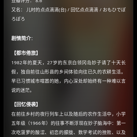
豆瓣评分： 8.6
又名： 儿时的点点滴滴(台) / 回忆点点滴滴 / おもひでぽ
ろぽろ
×
🧧 福利领取站
剧情简介
：
☕
【都市倦旅】
1982年的夏天，27岁的东京白领冈岛妙子请了十天长
朋友们辛苦了 💦
假，独自前往山形县的乡间体验向往已久的农耕生活。
你需要的各种会员，都可低价购买！
如夸克12个月送14天 最低75元！
早已习惯城市喧嚣的她，内心深处却始终有一种难以言
价格有浮动，请直接搜索查最低价！
说的迷茫。
还有支付宝现金红包、外卖红包、
优惠券、活动红包，每日可领。
【回忆侵袭】
在前往乡村的夜行列车上以及随后的农作生活中，小学
⚡
前往【大淘客】领红包
五年级（1966年）的往事不断浮现在妙子脑海中：第一
次吃菠萝的酸涩、初恋的朦胧、数学考试的挫败、以及