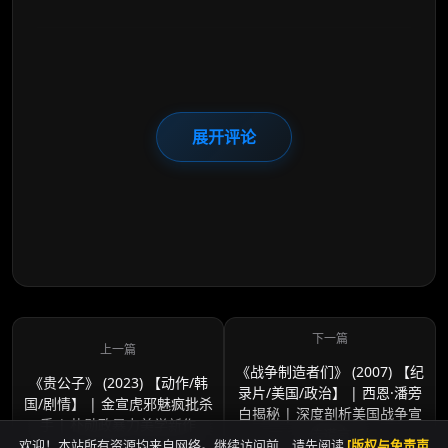
展开评论
《战争制造者们》 (2007) 【纪
《贵公子》 (2023) 【动作/韩
录片/美国/政治】 | 西恩·潘旁
国/剧情】 | 金宣虎邪魅疯批杀
白揭秘 | 深度剖析美国战争宣
手 | 朴勋政暴力美学新作
传谎言
欢迎！本站所有资源均来自网络。继续访问前，请先阅读
[版权与免责声