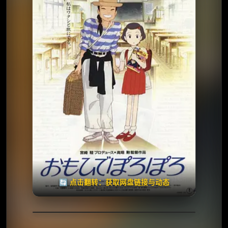
夸克网盘
🧧️
天天领红包
失效请反馈
🔄 点击翻转：获取网盘链接与动态