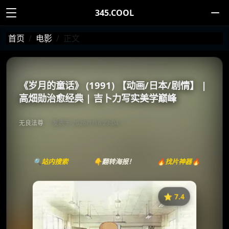
345.COOL
首页
电影
正文
《岁月的童话》 (1991) 【动画/日本/剧情】 |
高畑勋治愈经典 | 吉卜力写实美学巅峰
无良法尊
发表于 2026/1/16 23:04
🔍站内搜索
👇翻转海报！
🔥找片神器🔥
⭐️ 7.4
《岁月的童话》
收藏
⭐
⭐️ 评分：7.4 | 🎬 1991年