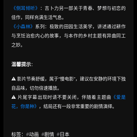
《侧耳倾听》
：吉卜力另一部关于青春、梦想与初恋的
佳作，同样充满生活气息。
《小森林》
系列：极致的田园生活美学，讲述通过耕作
与烹饪治愈内心的故事，与本作的乡村主题有异曲同工
之妙。
温馨提示
：
⚠️ 影片节奏舒缓，属于“慢电影”，建议在安静的环境下独
自品味，切勿倍速播放。
⚠️ 片尾字幕出现时请不要关闭，伴随着主题曲
《爱是
花，你是种》
，结局还有一段非常重要的剧情演绎。
标签：
#
动画
#
剧情
#
日本