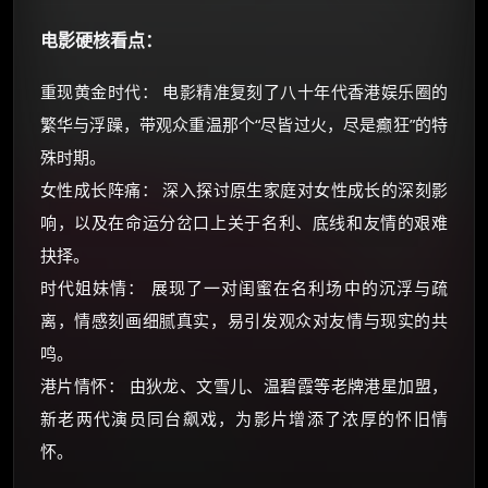
电影硬核看点：
重现黄金时代： 电影精准复刻了八十年代香港娱乐圈的
繁华与浮躁，带观众重温那个“尽皆过火，尽是癫狂”的特
殊时期。
女性成长阵痛： 深入探讨原生家庭对女性成长的深刻影
响，以及在命运分岔口上关于名利、底线和友情的艰难
抉择。
时代姐妹情： 展现了一对闺蜜在名利场中的沉浮与疏
离，情感刻画细腻真实，易引发观众对友情与现实的共
鸣。
港片情怀： 由狄龙、文雪儿、温碧霞等老牌港星加盟，
新老两代演员同台飙戏，为影片增添了浓厚的怀旧情
怀。