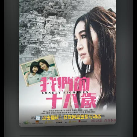
⭐️ 评分：4.0 | 🎬 2023年
夸克网盘
🧧️
天天领红包
失效请反馈
🔄 点击翻转：获取网盘链接与动态