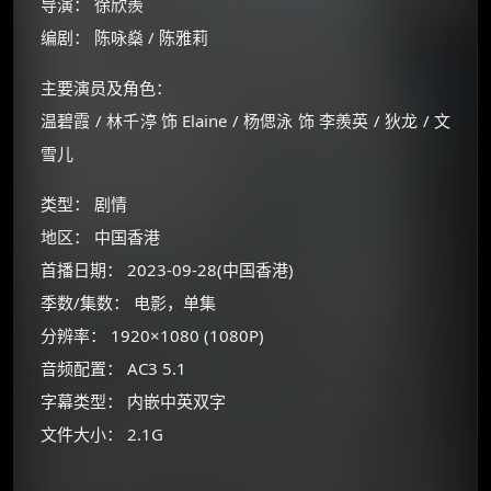
导演： 徐欣羨
编剧： 陈咏燊 / 陈雅莉
主要演员及角色：
温碧霞 / 林千渟 饰 Elaine / 杨偲泳 饰 李羨英 / 狄龙 / 文
雪儿
类型： 剧情
地区： 中国香港
首播日期： 2023-09-28(中国香港)
季数/集数： 电影，单集
分辨率： 1920×1080 (1080P)
音频配置： AC3 5.1
字幕类型： 内嵌中英双字
×
🧧 福利领取站
文件大小： 2.1G
☕