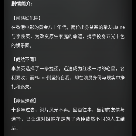
剧情简介:
朋友们辛苦了 💦
【闯荡娱乐圈】
你需要的各种会员，都可低价购买！
在香港电影的黄金八十年代，两位出身贫寒的挚友Elaine
如夸克12个月送14天 最低75元！
与李羨英，为改变原生家庭的命运，携手投身五光十色
价格有浮动，请直接搜索查最低价！
的娱乐圈。
还有支付宝现金红包、外卖红包、
优惠券、活动红包，每日可领。
【截然不同】
李羨英选择了一条捷径，迅速成为红极一时的艳星，名
⚡
前往【大淘客】领红包
利双收；而Elaine则坚持自我，却在演员身份与现实中挣
扎和迷失。
☕ 海外大侠？通过 Ko-fi 赐茶
【命运殊途】
十多年过去，港片风光不再。回首往事，当初的友情与
选择，已让这对姐妹花走向了两种截然不同的人生结
局。