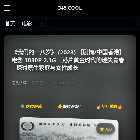
345.COOL
首页
电影
正文
《我们的十八岁》 (2023) 【剧情/中国香港】
电影 1080P 2.1G | 港片黄金时代的迷失青春
| 探讨原生家庭与女性成长
无良法尊
发表于 2025/10/28 19:31
🔍站内搜索
👇翻转海报！
🔥找片神器🔥
⭐️ 4.0
《我们的十八岁》
收藏
⭐