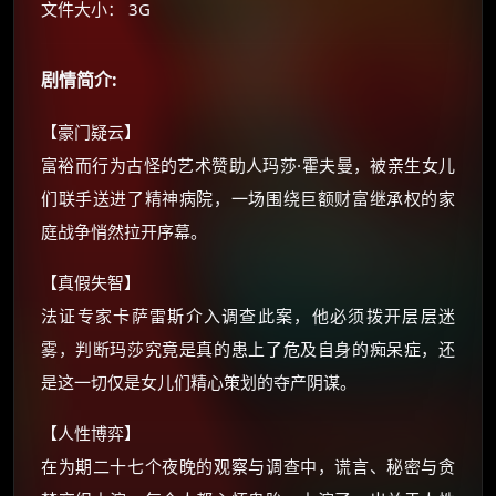
文件大小： 3G
朋友们辛苦了 💦
你需要的各种会员，都可低价购买！
如夸克12个月送14天 最低75元！
剧情简介:
价格有浮动，请直接搜索查最低价！
【豪门疑云】
还有支付宝现金红包、外卖红包、
富裕而行为古怪的艺术赞助人玛莎·霍夫曼，被亲生女儿
优惠券、活动红包，每日可领。
们联手送进了精神病院，一场围绕巨额财富继承权的家
⚡
前往【大淘客】领红包
庭战争悄然拉开序幕。
【真假失智】
☕ 海外大侠？通过 Ko-fi 赐茶
法证专家卡萨雷斯介入调查此案，他必须拨开层层迷
雾，判断玛莎究竟是真的患上了危及自身的痴呆症，还
是这一切仅是女儿们精心策划的夺产阴谋。
【人性博弈】
在为期二十七个夜晚的观察与调查中，谎言、秘密与贪