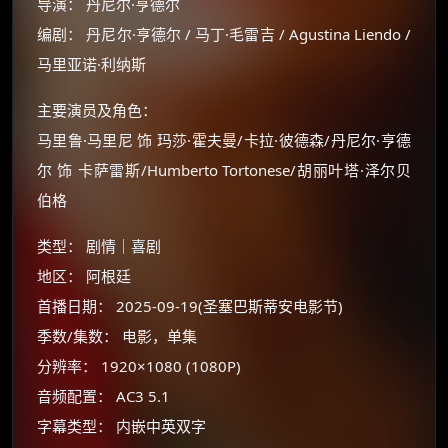
导演： 丹尼尔·亨德尔
编剧： 丹尼尔·亨德尔 / 马丁·毛雷吉 / Agustina Liendo /
马里亚诺·利纳斯
主要演员及角色：
马里鲁·马里尼 饰 玛莎·霍夫曼/卡拉·彼德森/丹尼尔·亨德
尔 饰 卡萨雷斯/Humberto Tortonese/胡丽叶塔·泽尔贝
伯格
类型： 剧情｜喜剧
地区： 阿根廷
首播日期： 2025-09-19(圣塞巴斯蒂安电影节)
季数/集数： 电影，单集
×
🧧 福利领取站
分辨率： 1920×1080 (1080P)
☕
音频配置： AC3 5.1
字幕类型： 内嵌中英双字