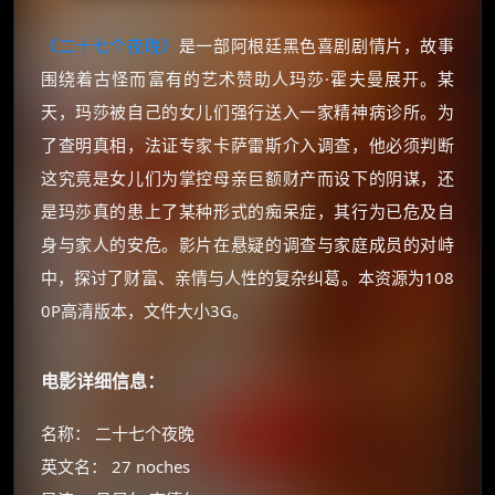
《二十七个夜晚》
是一部阿根廷黑色喜剧剧情片，故事
围绕着古怪而富有的艺术赞助人玛莎·霍夫曼展开。某
天，玛莎被自己的女儿们强行送入一家精神病诊所。为
了查明真相，法证专家卡萨雷斯介入调查，他必须判断
这究竟是女儿们为掌控母亲巨额财产而设下的阴谋，还
是玛莎真的患上了某种形式的痴呆症，其行为已危及自
身与家人的安危。影片在悬疑的调查与家庭成员的对峙
中，探讨了财富、亲情与人性的复杂纠葛。本资源为108
0P高清版本，文件大小3G。
电影详细信息：
名称： 二十七个夜晚
英文名： 27 noches