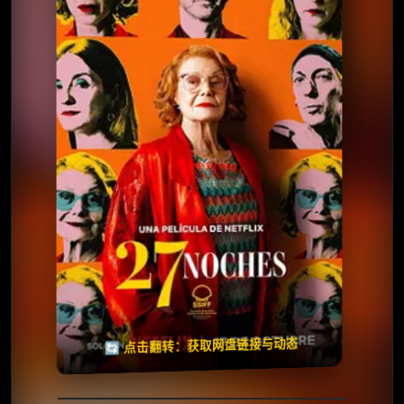
⭐️ 评分：6.5 | 🎬 2025年
夸克网盘
🧧️
天天领红包
失效请反馈
🔄 点击翻转：获取网盘链接与动态