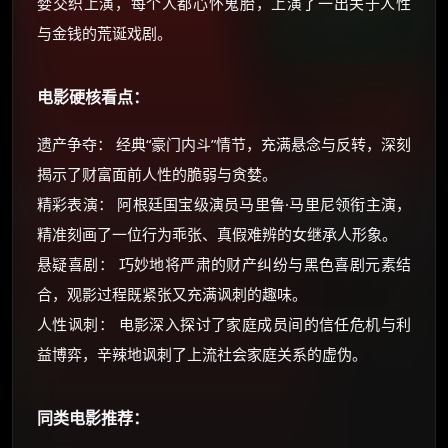
婪交织上演，每个人都心怀鬼胎，上演了一出关于人性
与金钱的荒诞戏剧。
电影硬核看点：
遗产争夺： 经典“豪门内斗”情节，充满悬念与反转，深刻
揭示了财富面前人性的脆弱与贪婪。
精彩表演： 阿根廷国宝级演员马里鲁·马里尼领衔主演，
精准刻画了一位行为乖张、真假难辨的女继承人形象。
悬疑喜剧： 巧妙地将严肃的财产纠纷与黑色喜剧元素结
合，观影过程既紧张又充满讽刺的趣味。
人性讽刺： 电影深入探讨了家庭成员间的信任危机与利
益博弈，辛辣地讽刺了上流社会家庭关系的虚伪。
同类电影推荐：