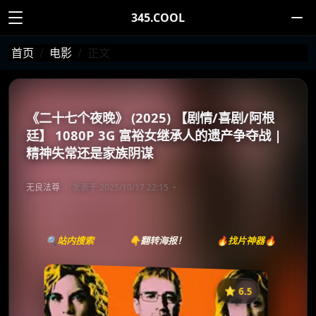
345.COOL
首页
电影
正文
《二十七个夜晚》 (2025) 【剧情/喜剧/阿根
廷】 1080P 3G 富裕女继承人的遗产争夺战 |
精神失常还是家族阴谋
无良法尊
发表于 2025/10/17 22:15
🔍站内搜索
👇翻转海报！
🔥找片神器🔥
⭐️ 6.5
《二十七个夜晚》
收藏
⭐