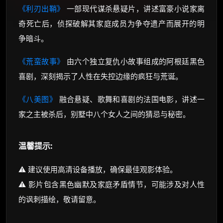
《利刃出鞘》
一部现代谋杀悬疑片，讲述富豪小说家离
奇死亡后，侦探破解其家庭成员为争夺遗产而展开的明
争暗斗。
《荒蛮故事》
由六个独立复仇小故事组成的阿根廷黑色
喜剧，深刻揭示了人性在失控边缘的疯狂与荒诞。
《八美图》
融合悬疑、歌舞和喜剧的法国电影，讲述一
家之主被杀后，别墅中八个女人之间的猜忌与秘密。
温馨提示:
⚠️ 建议使用高清设备播放，确保最佳观影体验。
⚠️ 影片包含黑色幽默及家庭矛盾情节，可能涉及对人性
的讽刺描绘，敬请留意。