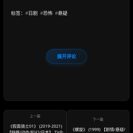
标签：
#
日剧
#
恐怖
#
悬疑
展开评论
《假面骑士01》 (2019-2021)
《螺旋》 (1999) 【剧情/悬疑/
【特摄/动作/科幻/日本】 TV全