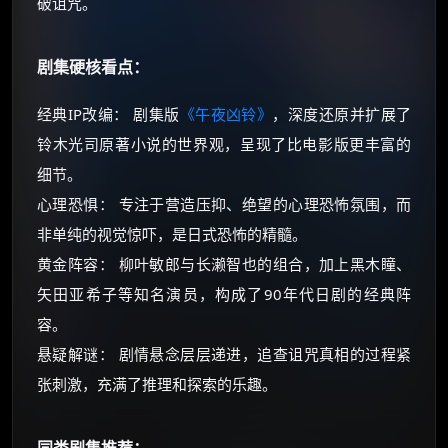
破诅咒。
剧集硬核看点：
经典IP改编： 剧集版
《午夜凶铃》
，深度还原并扩展了
铃木光司原著小说的世界观，呈现了比电影版更丰富的
细节。
心理恐惧： 专注于营造压抑、绝望的心理恐怖氛围，而
非单纯的视觉惊吓，是日式恐怖的精髓。
黄金阵容： 柳叶敏郎与长濑智也的组合，加上黑木瞳、
矢田亚希子等知名演员，构成了90年代日剧的经典阵
容。
悬疑解谜： 剧情悬念层层递进，追查诅咒真相的过程紧
张刺激，充满了推理和探索的乐趣。