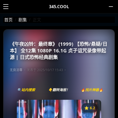
345.COOL
首页
剧集
正文
《午夜凶铃：最终章》 (1999) 【恐怖/悬疑/日
本】 全12集 1080P 16.1G 贞子诅咒录像带起
源 | 日式恐怖经典剧集
无良法尊
发表于 2025/10/17 15:43
🔍站内搜索
👇翻转海报！
🔥找片神器🔥
⭐️ 6.2
《午夜凶铃：最终章》
收藏
⭐