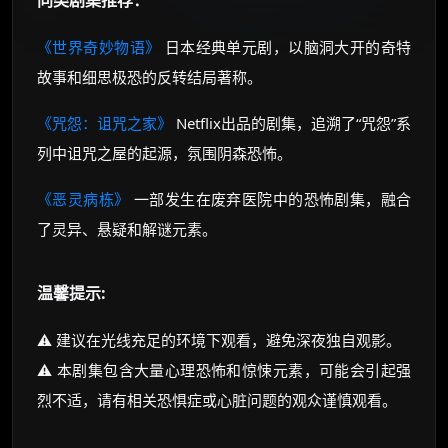
同类剧集推荐：
《世界奇妙物语》
日本经典单元剧，以脑洞大开的奇特
故事和细思极恐的反转结局著称。
《咒怨：诅咒之家》
Netflix出品的剧集，追溯了“咒怨”系
列中诅咒之屋的起源，氛围阴森恐怖。
《恶灵病栋》
一部发生在废弃医院中的恐怖剧集，融合
了灵异、悬疑和解谜元素。
温馨提示:
⚠️ 建议在光线充足的环境下观看，避免深夜独自观影。
⚠️ 本剧集包含大量心理恐怖和惊悚元素，可能会引起强
烈不适，请有相关恐惧症或心脏问题的观众谨慎观看。