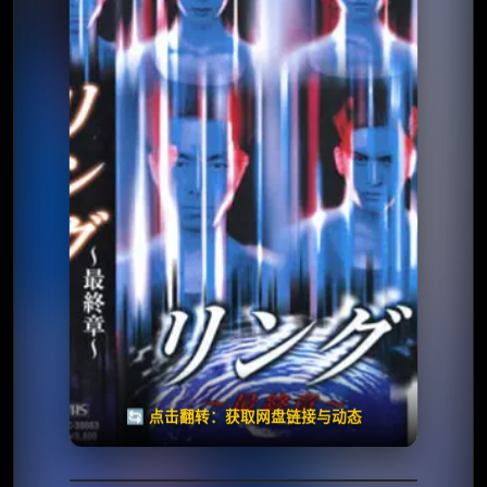
⭐️ 评分：6.2 | 🎬 1999年
✅ 已完结
夸克网盘
🧧️
天天领红包
失效请反馈
🔄 点击翻转：获取网盘链接与动态