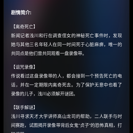
朋友们辛苦了 💦
剧情简介:
你需要的各种会员，都可低价购买！
如夸克12个月送14天 最低75元！
【离奇死亡】
价格有浮动，请直接搜索查最低价！
新闻记者浅川和行在调查侄女的神秘死亡事件时，发现
还有支付宝现金红包、外卖红包、
她与其他三名年轻人在同一时间死于心脏麻痹，唯一的
优惠券、活动红包，每日可领。
共同点是他们曾共同观看一盘录像带。
⚡
前往【大淘客】领红包
【诅咒录像】
传说看过这盘录像带的人，都会接到一个预告死亡的电
☕ 海外大侠？通过 Ko-fi 赐茶
话，并在一定期限内离奇死去。为了保护无意中也看了
录像的儿子，浅川必须解开谜团。
【联手解谜】
浅川寻求天才大学讲师高山龙司的帮助，二人联手与时
间赛跑，试图揭开录像带背后女鬼“贞子”的恐怖真相，打