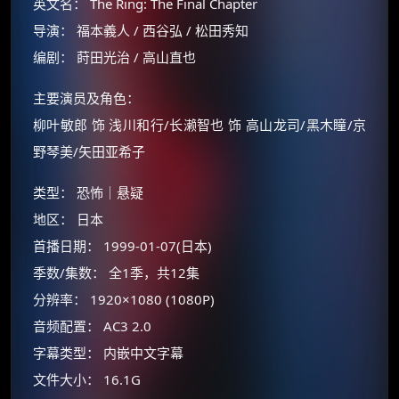
英文名： The Ring: The Final Chapter
导演： 福本義人 / 西谷弘 / 松田秀知
编剧： 莳田光治 / 高山直也
主要演员及角色：
柳叶敏郎 饰 浅川和行/长濑智也 饰 高山龙司/黑木瞳/京
野琴美/矢田亚希子
类型： 恐怖｜悬疑
地区： 日本
首播日期： 1999-01-07(日本)
季数/集数： 全1季，共12集
分辨率： 1920×1080 (1080P)
×
🧧 福利领取站
音频配置： AC3 2.0
☕
字幕类型： 内嵌中文字幕
文件大小： 16.1G