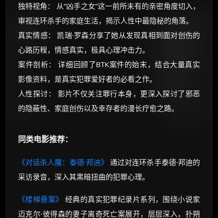
独特视角： 从“凶手之女”这一前所未有的亲密角度切入，
审视连环杀手的家庭生活，揭示人性中最隐秘的角落。
真实情感： 凯瑞·罗森分享了她从发现真相到面对创伤的
心路历程，情感真实，极具心理冲击力。
案件剖析： 详细回顾了BTK案件的始末，结合大量真实
影像资料，是真实犯罪爱好者的必看之作。
人性探讨： 影片不仅关注罪行本身，更深入探讨了邪恶
的隐蔽性、家庭创伤以及幸存者的漫长疗愈之路。
同类电影推荐：
《对话杀人魔：泰德·邦迪》
通过对连环杀手泰德·邦迪的
采访录音，深入其黑暗扭曲的犯罪心理。
《楼梯悬案》
经典的真实犯罪纪录片系列，围绕小说家
迈克尔·彼得森的妻子离奇死亡案展开，层层深入，扑朔