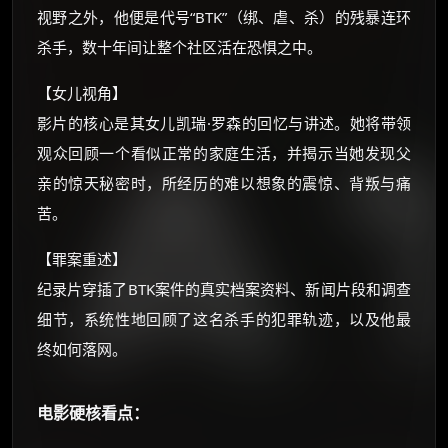
你需要的各种会员，都可低价购买！
视野之外，他便是代号“BTK”（绑、虐、杀）的残暴连环
如夸克12个月送14天 最低75元！
杀手，数十年间让整个社区活在恐惧之中。
价格有浮动，请直接搜索查最低价！
还有支付宝现金红包、外卖红包、
【女儿视角】
优惠券、活动红包，每日可领。
影片的核心是其女儿凯瑞·罗森的回忆与讲述。她将带领
观众回顾一个看似正常的家庭生活，并揭示当她发现父
⚡
前往【大淘客】领红包
亲的惊天秘密时，所经历的难以想象的震惊、背叛与痛
苦。
☕ 海外大侠？通过 Ko-fi 赐茶
【罪案重述】
纪录片穿插了BTK案件的真实档案资料、新闻片段和调查
细节，系统性地回顾了这名杀手的犯罪轨迹，以及他最
终如何落网。
电影硬核看点：