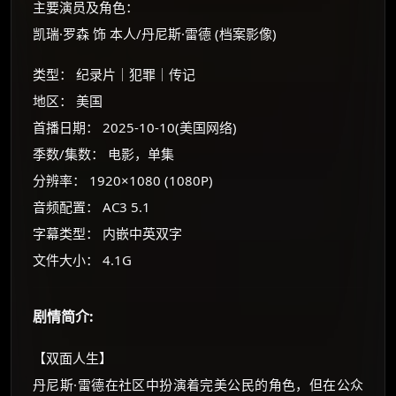
主要演员及角色：
凯瑞·罗森 饰 本人/丹尼斯·雷德 (档案影像)
类型： 纪录片｜犯罪｜传记
地区： 美国
首播日期： 2025-10-10(美国网络)
季数/集数： 电影，单集
分辨率： 1920×1080 (1080P)
音频配置： AC3 5.1
字幕类型： 内嵌中英双字
文件大小： 4.1G
×
🧧 福利领取站
☕
剧情简介:
【双面人生】
朋友们辛苦了 💦
丹尼斯·雷德在社区中扮演着完美公民的角色，但在公众