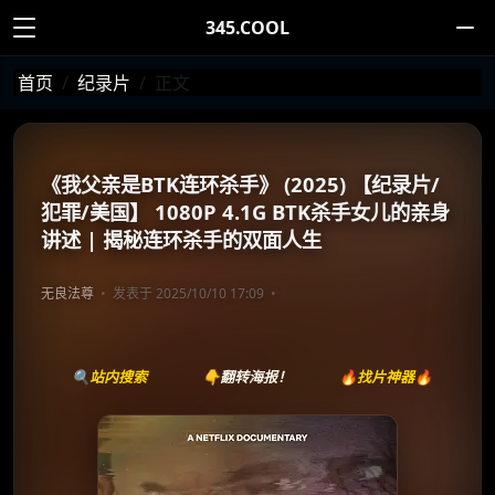
345.COOL
首页
纪录片
正文
《我父亲是BTK连环杀手》 (2025) 【纪录片/
犯罪/美国】 1080P 4.1G BTK杀手女儿的亲身
讲述 | 揭秘连环杀手的双面人生
无良法尊
发表于 2025/10/10 17:09
🔍站内搜索
👇翻转海报！
🔥找片神器🔥