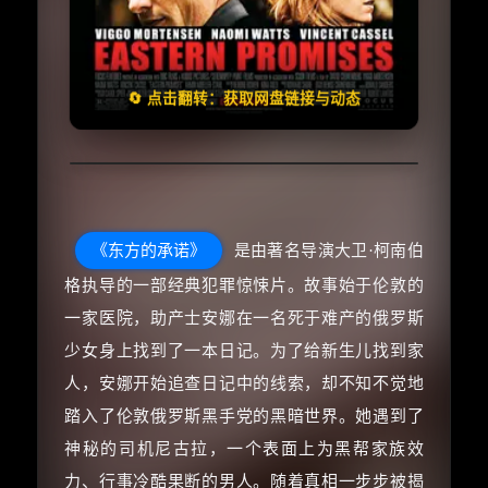
🧧️
失效请反馈
天天领红包
🔄 点击翻转：获取网盘链接与动态
《东方的承诺》
是由著名导演大卫·柯南伯
格执导的一部经典犯罪惊悚片。故事始于伦敦的
一家医院，助产士安娜在一名死于难产的俄罗斯
少女身上找到了一本日记。为了给新生儿找到家
人，安娜开始追查日记中的线索，却不知不觉地
踏入了伦敦俄罗斯黑手党的黑暗世界。她遇到了
神秘的司机尼古拉，一个表面上为黑帮家族效
力、行事冷酷果断的男人。随着真相一步步被揭