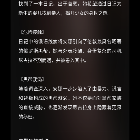
找到了一本日记，出于善意，她希望通过日记为
朋友们辛苦了 💦
你需要的各种会员，都可低价购买！
新生的婴儿找到亲人，揭开少女的身世之谜。
如夸克12个月送14天 最低75元！
价格有浮动，请直接搜索查最低价！
【危险接触】
还有支付宝现金红包、外卖红包、
日记中的俄语线索将安娜引向了伦敦最臭名昭著
优惠券、活动红包，每日可领。
的俄罗斯黑帮，她与外表冷酷、身份复杂的司机
⚡
前往【大淘客】领红包
尼古拉不期而遇，并被卷入其中。
☕ 海外大侠？通过 Ko-fi 赐茶
【黑帮漩涡】
随着调查深入，安娜一步步陷入了由暴力、谎言
和背叛构成的黑帮漩涡。她不仅要面对黑帮家族
的直接威胁，也逐渐发现尼古拉身上隐藏着更深
的秘密。