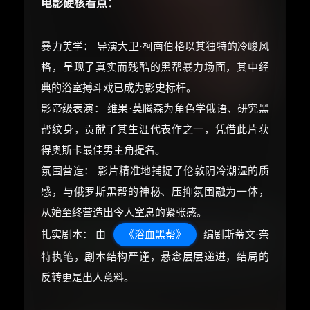
电影硬核看点：
暴力美学： 导演大卫·柯南伯格以其独特的冷峻风
格，呈现了真实而残酷的黑帮暴力场面，其中经
典的浴室搏斗戏已成为影史标杆。
影帝级表演： 维果·莫腾森为角色学俄语、研究黑
帮纹身，贡献了其生涯代表作之一，凭借此片获
得奥斯卡最佳男主角提名。
氛围营造： 影片精准地捕捉了伦敦阴冷潮湿的质
感，与俄罗斯黑帮的神秘、压抑氛围融为一体，
从始至终营造出令人窒息的紧张感。
扎实剧本： 由
《浴血黑帮》
编剧斯蒂文·奈
特执笔，剧本结构严谨，悬念层层递进，结局的
反转更是出人意料。