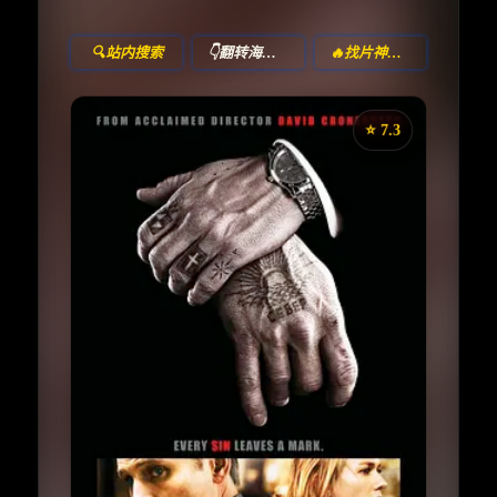
🔍站内搜索
👇翻转海报！
🔥找片神器🔥
⭐️ 7.3
《东方的承诺》
收藏
⭐
⭐️ 评分：7.3 | 🎬 2007年
夸克网盘