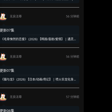
村北斗演绎致命暗恋执念 | 跨越岁月的爱欲与疯狂真相
无良法尊
56 分钟前
更新07集
《毛骨悚然的恋爱》 (2026) 【韩国/喜剧/爱情】 | 通灵继
承人碰瓷王牌检察官 | 经典见鬼女友的高能爆笑剧版翻拍
无良法尊
56 分钟前
更新07集
《猫与龙》 (2026) 【日本/动画/奇幻】 | 喷火巨龙化身暖
心“翅膀大叔” | 猛男必看的治愈系森林猫猫物语
无良法尊
57 分钟前
更新06集