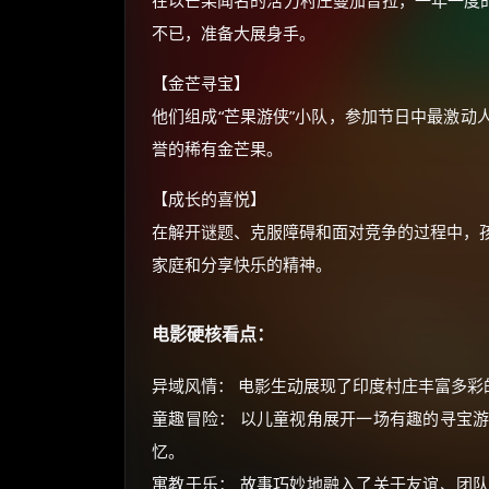
在以芒果闻名的活力村庄曼加普拉，一年一度的
不已，准备大展身手。
【金芒寻宝】
他们组成“芒果游侠”小队，参加节日中最激动
誉的稀有金芒果。
【成长的喜悦】
在解开谜题、克服障碍和面对竞争的过程中，
家庭和分享快乐的精神。
电影硬核看点：
异域风情： 电影生动展现了印度村庄丰富多
童趣冒险： 以儿童视角展开一场有趣的寻宝
忆。
寓教于乐： 故事巧妙地融入了关于友谊、团