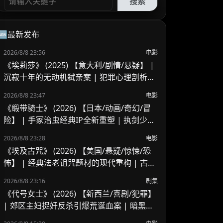
搜索
🆕最新发布
2026/8/8 23:56
电影
《埃莉莎》 (2025) 【意大利/剧情/悬疑】 |
沉寂十年的无动机弑亲案 | 犯罪心理剖析与
灵魂救赎之旅
2026/8/8 23:47
电影
《缎带骑士》 (2026) 【日本/动画/奇幻/冒
险】 | 手冢治虫经典IP全新重塑 | 执剑少女
的绝境反抗与英雄救赎
2026/8/8 23:28
电影
《埃及古咒》 (2026) 【美国/悬疑/惊悚/恐
怖】 | 经典法老诅咒题材的现代重构 | 古老
埃及巫术与家族阴谋的暗黑交织
2026/8/8 23:16
剧集
《代号女士》 (2026) 【新西兰/喜剧/犯罪】
| 郊区主妇捉奸反杀引爆荒诞血案 | 暗黑黑
色幽默版《致命女人》