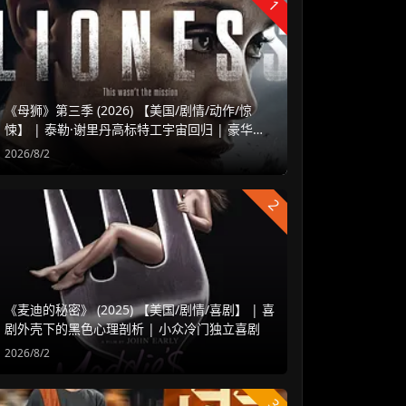
1
《母狮》第三季 (2026) 【美国/剧情/动作/惊
悚】 | 泰勒·谢里丹高标特工宇宙回归 | 豪华阵
容延续高水准硬核谍战
2026/8/2
2
《麦迪的秘密》 (2025) 【美国/剧情/喜剧】 | 喜
剧外壳下的黑色心理剖析 | 小众冷门独立喜剧
2026/8/2
3