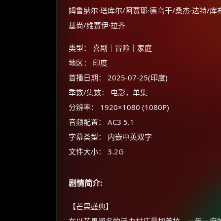
姆鲁纳尔·塔库尔/阿贾耶·德乌干/桑杰·达特/库
基尚/维贾伊·拉齐
类型： 喜剧｜冒险｜家庭
地区： 印度
首播日期： 2025-07-25(印度)
季数/集数： 电影，单集
分辨率： 1920×1080 (1080P)
音频配置： AC3 5.1
字幕类型： 内嵌中英双字
文件大小： 3.2G
剧情简介:
【芒果盛典】