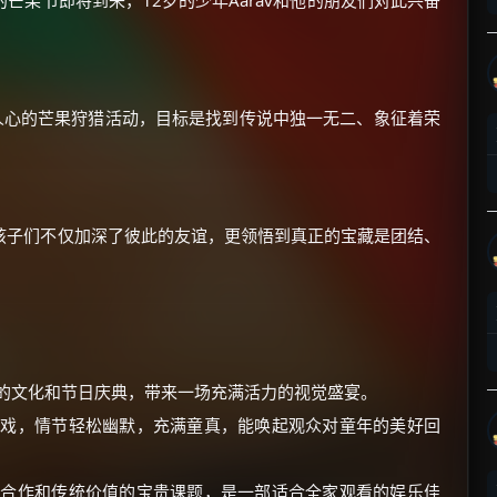
芒果节即将到来，12岁的少年Aarav和他的朋友们对此兴奋
人心的芒果狩猎活动，目标是找到传说中独一无二、象征着荣
×
🧧 福利领取站
☕
孩子们不仅加深了彼此的友谊，更领悟到真正的宝藏是团结、
朋友们辛苦了 💦
你需要的各种会员，都可低价购买！
如夸克12个月送14天 最低75元！
价格有浮动，请直接搜索查最低价！
彩的文化和节日庆典，带来一场充满活力的视觉盛宴。
游戏，情节轻松幽默，充满童真，能唤起观众对童年的美好回
还有支付宝现金红包、外卖红包、
优惠券、活动红包，每日可领。
队合作和传统价值的宝贵课题，是一部适合全家观看的娱乐佳