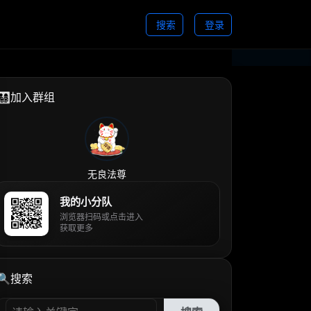
搜索
登录
👨‍👩‍👧‍👦加入群组
无良法尊
我的小分队
浏览器扫码或点击进入
获取更多
🔍搜索