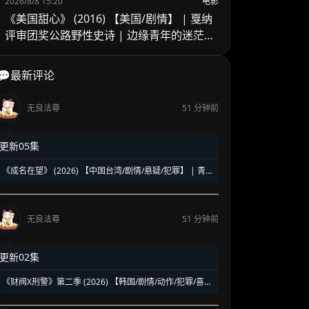
2026/8/8 15:20
电影
《美国甜心》 (2016) 【美国/剧情】 | 戛纳
评审团奖公路野性史诗 | 边缘青年的迷茫、
浪荡与青春狂想
💬最新评论
无良法尊
51 分钟前
更新05集
《成名在望》 (2026) 【中国台湾/剧情/悬疑/犯罪】 | 青
春真相与权力赎罪的悬疑名场面 | 视帝级阵容高能对决
无良法尊
51 分钟前
更新02集
《财阀X刑警》第二季 (2026) 【韩国/剧情/动作/犯罪/喜
剧】 | 钞能力刑警华丽回归 | 豪门资本与警界危机的全新
碰撞