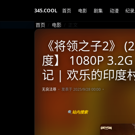
345.COOL
首页
电影
剧集
动漫
纪录
首页
电影
正文
《将领之子2》 (2
度】 1080P 3
记 | 欢乐的印度
无良法尊
发表于 2025/9/28 00:00
🔍站内搜索