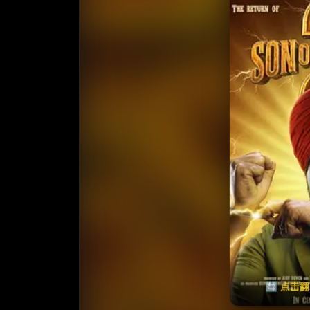
收藏
⭐️ 评
天天领红包
🔄 点击