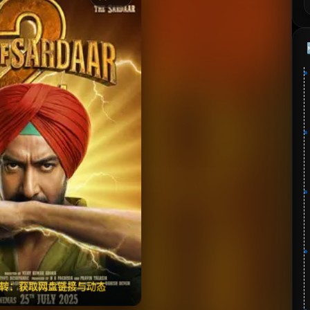
《将领之子2》
⭐
分：4.6 | 🎬 2025年
夸克网盘
🧧️
失效请反馈
翻转：获取网盘链接与动态