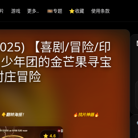
片
游戏
更多..
🎞️专题
⭐️收藏
使用条款
025) 【喜剧/冒险/印
.2G 少年团的金芒果寻宝
村庄冒险
👇翻转海报！
🔥找片神器🔥
⭐️ 4.6