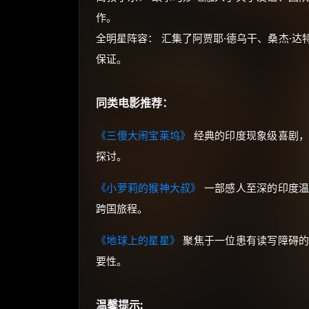
作。
全明星阵容： 汇集了阿贾耶·德乌干、桑杰·
保证。
同类电影推荐：
《三傻大闹宝莱坞》
经典的印度现象级喜剧，
探讨。
《小萝莉的猴神大叔》
一部感人至深的印度温
跨国旅程。
《地球上的星星》
聚焦于一位患有读写障碍的
要性。
温馨提示: