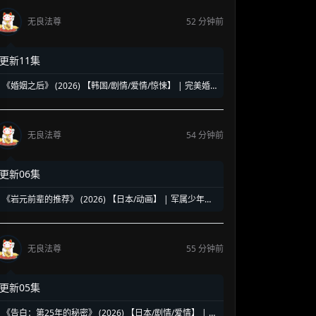
无良法尊
52 分钟前
更新11集
《婚姻之后》 (2026) 【韩国/剧情/爱情/惊悚】 | 完美婚
姻背后的致命绑架案 | 南宫珉绝境缉凶的悬疑反转神作
无良法尊
54 分钟前
更新06集
《岩元前辈的推荐》 (2026) 【日本/动画】 | 军属少年的
超自然浪漫调查 | 时代帷幕下的能力者奇谭
无良法尊
55 分钟前
更新05集
《告白：第25年的秘密》 (2026) 【日本/剧情/爱情】 | 松