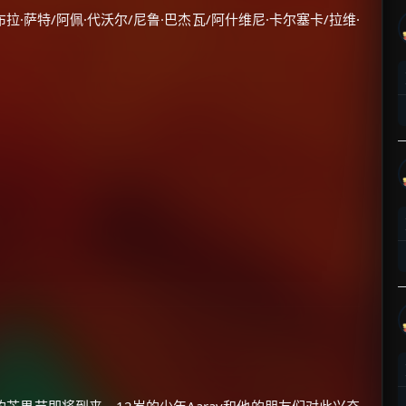
布拉·萨特/阿佩·代沃尔/尼鲁·巴杰瓦/阿什维尼·卡尔塞卡/拉维·