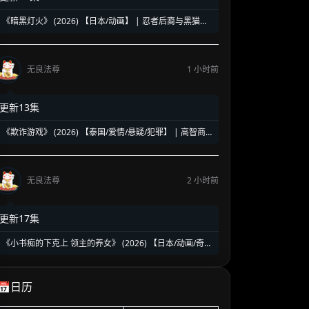
《暗黑灯火》 (2026) 【日本/动画】 | 忍者后裔与黑猫凶
星的契约决战 | 燃系热血新番《黑炬》引爆盛夏
无良法尊
1 小时前
更新13集
《欺诈游戏》 (2026) 【泰国/爱情/悬疑/犯罪】 | 高智商
骗局中的致命沉沦 | 泰式反转版《惊天魔盗团》
无良法尊
2 小时前
更新17集
《小书痴的下克上 领主的养女》 (2026) 【日本/动画/奇
幻】 | 活版印刷时代的开启与贵族斗争 | 2026春季热播的
异世界种田流巅峰动画第四季
📅日历