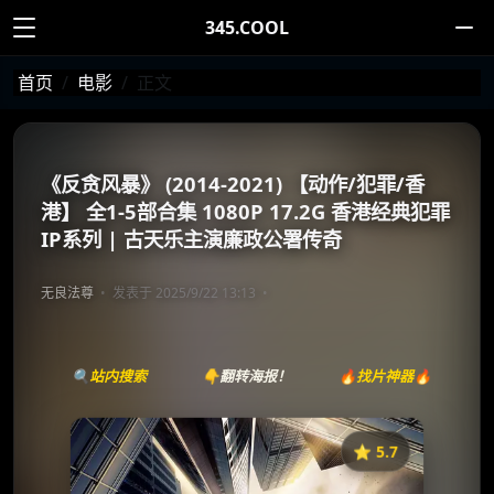
345.COOL
首页
电影
正文
《反贪风暴》 (2014-2021) 【动作/犯罪/香
港】 全1-5部合集 1080P 17.2G 香港经典犯罪
IP系列 | 古天乐主演廉政公署传奇
无良法尊
发表于 2025/9/22 13:13
🔍站内搜索
👇翻转海报！
🔥找片神器🔥
⭐️ 5.7
《反贪风暴》
收藏
⭐