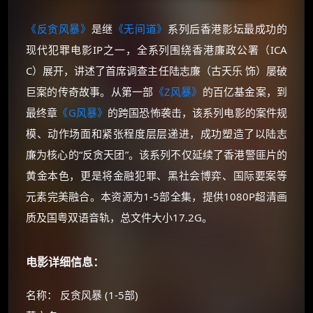
《反贪风暴》
是继
《无间道》
系列后香港影坛最成功的
现代犯罪电影IP之一，全系列围绕香港廉政公署（ICA
C）展开，讲述了首席调查主任陆志廉（古天乐 饰）屡破
巨案的传奇故事。从第一部
《Z风暴》
的百亿基金案，到
最终章
《G风暴》
的跨国恐怖袭击，该系列电影的案件规
模、动作场面和紧张程度层层递进，成功塑造了以陆志
廉为核心的“反贪天团”。该系列不仅延续了香港警匪片的
黄金本色，更是将金融犯罪、黑社会博弈、国际要案等
元素完美融合。本资源为1-5部全集，提供1080P超清画
质及国粤双语音轨，总文件大小17.2G。
电影详细信息：
名称： 反贪风暴 (1-5部)