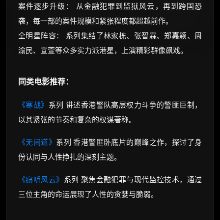
案件逐步升级： 从金融犯罪到监狱风云，再到跨国恐
袭，每一部的案件规模和紧张程度都超越前作。
全明星阵容： 系列集结了林家栋、张智霖、郑嘉颖、周
渝民、宣萱等众多实力派港星，上演精彩群像飙戏。
同类电影推荐：
《寒战》
系列 讲述香港警队高层权力斗争的警匪巨制，
以其紧张的节奏和复杂的权谋著称。
《无间道》
系列 香港警匪卧底片的巅峰之作，探讨了身
份认同与人性挣扎的深刻主题。
《窃听风云》
系列 聚焦金融犯罪与现代监控技术，通过
三位主角的命运展现了人性的贪婪与脆弱。