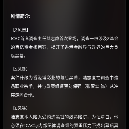
×
🧧 福利领取站
☕
剧情简介:
【Z风暴】
朋友们辛苦了 💦
ICAC首席调查主任陆志廉首次登场，调查一桩涉及Z基金
你需要的各种会员，都可低价购买！
的百亿资金挪用案，揭开了香港金融界与政界的巨大贪
如夸克12个月送14天 最低75元！
价格有浮动，请直接搜索查最低价！
腐黑幕。
还有支付宝现金红包、外卖红包、
【S风暴】
优惠券、活动红包，每日可领。
案件升级为香港博彩业的幕后黑幕，陆志廉在调查中遭
遇职业杀手，并与重案组督察刘保强（张智霖 饰）从冲
⚡
前往【大淘客】领红包
突走向合作。
☕ 海外大侠？通过 Ko-fi 赐茶
【L风暴】
陆志廉本人陷入受贿洗黑钱的致命陷阱，为证清白，他
必须在ICAC与内部纪律调查组的双重压力下找出幕后真