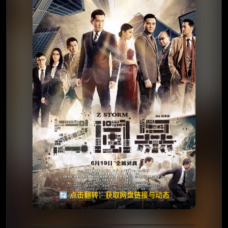
⭐️ 评分：5.7 | 🎬 2016年
夸克网盘
🧧️
天天领红包
失效请反馈
🔄 点击翻转：获取网盘链接与动态