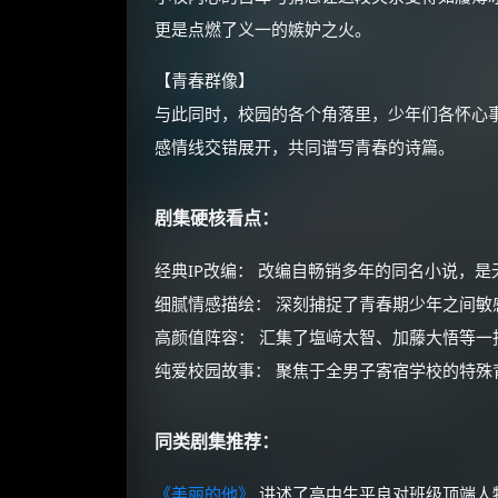
更是点燃了义一的嫉妒之火。
【青春群像】
与此同时，校园的各个角落里，少年们各怀心
感情线交错展开，共同谱写青春的诗篇。
剧集硬核看点：
经典IP改编： 改编自畅销多年的同名小说，是
细腻情感描绘： 深刻捕捉了青春期少年之间
高颜值阵容： 汇集了塩﨑太智、加藤大悟等
纯爱校园故事： 聚焦于全男子寄宿学校的特
同类剧集推荐：
《美丽的他》
讲述了高中生平良对班级顶端人