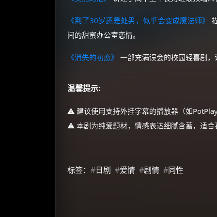
《到了30岁还是处男，似乎会变成魔法师》
描
间的甜蜜办公室恋情。
《消失的初恋》
一部充满误会的校园轻喜剧，
温馨提示:
⚠️ 建议使用支持外挂字幕的播放器（如PotPla
⚠️ 本剧为纯爱题材，情感表达细腻含蓄，适
标签：
#
日剧
#
爱情
#
剧情
#
同性