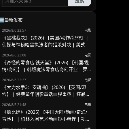
搜索
🆕最新发布
2026/8/6 23:57
电影
《黑桃裁决》 (2026) 【美国/动作/犯罪】 |
侦探与神秘暗黑执法者的猎杀对决 | 美式B
级片与义警暗黑风
2026/8/6 23:08
电影
《奇怪的零食店 钱天堂》 (2026) 【韩国/剧
情/奇幻】 | 韩版魔法零食店奇幻开业 | 罗
美兰 x 李来重聚演绎人心欲望与奇迹
2026/8/6 22:27
电影
《大力水手3：安魂曲》 (2026) 【英国/恐
怖】 | 经典童年阴影童话血腥重塑 | 狂暴波
派的地下基地杀戮血腥之夜
2026/8/6 21:48
电影
《燃比娃》 (2025) 【中国大陆/动画/奇幻/
冒险】 | 柏林入围艺术动画短小精悍 | 视觉
风骨独特但受众偏窄的寓言尝试