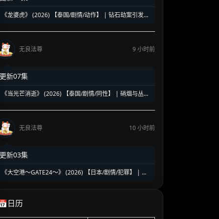
《龙婆虎》 (2026) 【泰国/剧情/动作】 | 钻石劫案引发的
清白保卫战 | 泰式硬核动作与悬疑冒险
无良法尊
9 小时前
更新07集
《当光芒消逝》 (2026) 【泰国/剧情/同性】 | 硝烟与丛林
中的禁忌绝恋 | 泰式时代洪流下的虐心史诗
无良法尊
10 小时前
更新03集
《大空港～GATE24～》 (2026) 【日本/剧情/犯罪】 | 机
场国门守护者的暗夜对决 | 趣里领衔硬核群像缉毒反恐大
戏
📅日历