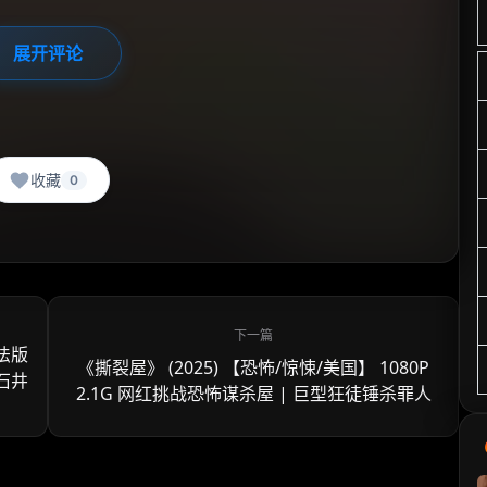
展开评论
收藏
0
 法版
《撕裂屋》 (2025) 【恐怖/惊悚/美国】 1080P
 石井
2.1G 网红挑战恐怖谋杀屋 | 巨型狂徒锤杀罪人