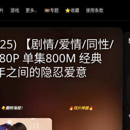
片
游戏
更多..
🎞️专题
⭐️收藏
使用条款
25) 【剧情/爱情/同性/
80P 单集800M 经典
少年之间的隐忍爱意
👇翻转海报！
🔥找片神器🔥