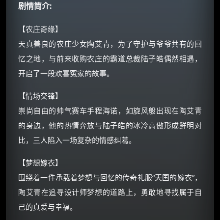
剧情简介:
朋友们辛苦了 💦
【农庄奇缘】
你需要的各种会员，都可低价购买！
如夸克12个月送14天 最低75元！
天真善良的农庄少女陶艾青，为了守护与爷爷共有的回
价格有浮动，请直接搜索查最低价！
忆之地，与前来收购农庄的霸道总裁陆子皓偶然相遇，
还有支付宝现金红包、外卖红包、
开启了一段欢喜冤家的故事。
优惠券、活动红包，每日可领。
【情场交锋】
⚡
前往【大淘客】领红包
崇尚自由的帅气赛车手程海诺，如旋风般出现在陶艾青
的身边，他的热情奔放与陆子皓的冰冷高傲形成鲜明对
☕ 海外大侠？通过 Ko-fi 赐茶
比，三人陷入一场复杂的情感纠葛。
【梦想嫁衣】
围绕着一件承载着梦想与回忆的传奇礼服“天国的嫁衣”，
陶艾青在追寻设计师梦想的道路上，勇敢地寻找属于自
己的真爱与幸福。