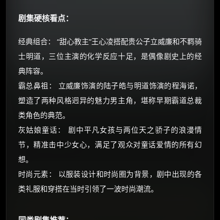
剧集硬核看点：
经典组合： “甜心教主”王心凌搭配贵公子立威廉和不羁骑
士明道，三位主演的化学反应十足，是偶像剧史上的经
典阵容。
霸总鼻祖： 立威廉饰演的陆子皓与明道饰演的程海诺，
塑造了两种风格迥异的魅力男主角，堪称早期霸道总裁
类角色的典范。
灰姑娘童话： 剧中平凡女孩与两位天之骄子的浪漫情
节，精准击中少女心，满足了观众对童话爱情的所有幻
想。
时尚元素： 以服装设计和时尚圈为背景，剧中出现的各
类礼服和穿搭在当时引领了一波时尚潮流。