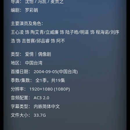
导演： 沈怡 / 冯凯 / 麦贯之
编剧： 罗彩娟
主要演员及角色：
王心凌 饰 陶艾青/立威廉 饰 陆子皓/明道 饰 程海诺/刘序
浩 饰 吉普赛/邱品睿 饰 阿不
类型： 爱情｜偶像剧
地区： 中国台湾
首播日期： 2004-09-05(中国台湾)
季数/集数： 全1季，共19集
分辨率： 1920×1080 (1080P)
音频配置： AC3 2.0
×
字幕类型： 内嵌简体中文
🧧 福利领取站
文件大小： 33.7G
☕