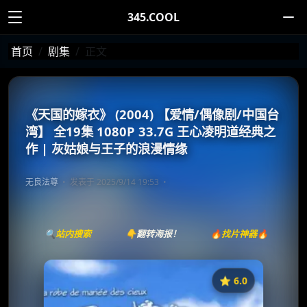
345.COOL
首页
剧集
正文
《天国的嫁衣》 (2004) 【爱情/偶像剧/中国台
湾】 全19集 1080P 33.7G 王心凌明道经典之
作 | 灰姑娘与王子的浪漫情缘
无良法尊
发表于 2025/9/14 19:53
🔍站内搜索
👇翻转海报！
🔥找片神器🔥
⭐️ 6.0
《天国的嫁衣》
收藏
⭐