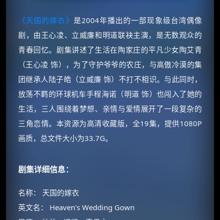
《天国的嫁衣》
是2004年播出的一部现象级台湾偶像
剧，由王心凌、立威廉和明道联袂主演，是无数观众的
青春回忆。剧集讲述了生活在陶家庄的平凡少女陶艾青
（王心凌 饰），为了守护爷爷的农庄，与高傲冷漠的集
团继承人陆子皓（立威廉 饰）不打不相识。与此同时，
放荡不羁的环球机车手程海诺（明道 饰）也闯入了她的
生活，三人围绕着梦想、亲情与爱情展开了一段复杂的
三角恋情。本资源为高清收藏版，全19集，提供1080P
画质，总文件大小为33.7G。
剧集详细信息：
名称： 天国的嫁衣
英文名： Heaven's Wedding Gown