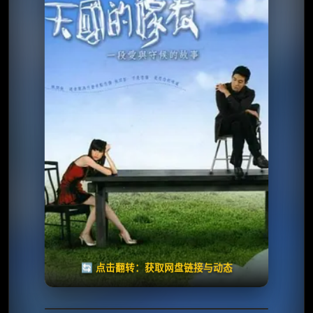
⭐️ 评分：6.0 | 🎬 2004年
✅ 已完结
夸克网盘
🧧️
天天领红包
失效请反馈
🔄 点击翻转：获取网盘链接与动态