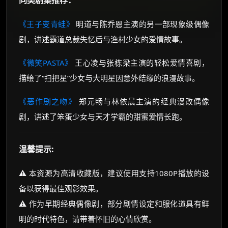
同类剧集推荐：
《王子变青蛙》
明道与陈乔恩主演的另一部现象级偶像
剧，讲述霸道总裁失忆后与渔村少女的爱情故事。
《微笑PASTA》
王心凌与张栋梁主演的轻松爱情喜剧，
描绘了“扫把星”少女与大明星因意外结缘的浪漫故事。
《恶作剧之吻》
郑元畅与林依晨主演的经典漫改偶像
剧，讲述了笨蛋少女与天才学霸的甜蜜爱情长跑。
温馨提示:
⚠️ 本资源为高清收藏版，建议使用支持1080P播放的设
备以获得最佳观影效果。
⚠️ 作为早期经典偶像剧，部分剧情设定和服化道具有鲜
明的时代特色，请带着怀旧的心情欣赏。