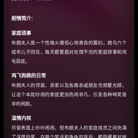
☕
剧情简介
：
朋友们辛苦了 💦
你需要的各种会员，都可低价购买！
家庭琐事
如夸克12个月送14天 最低75元！
价格有浮动，请直接搜索查最低价！
布朗夫人是一个性格火爆但心地善良的寡妇，她与六个
成年儿子同住，每天都要面对处理不完的家庭琐事和鸡
还有支付宝现金红包、外卖红包、
优惠券、活动红包，每日可领。
毛蒜皮。
鸡飞狗跳的日常
⚡
前往【大淘客】领红包
布朗夫人的邻居、亲家以及各路亲戚朋友也频繁光顾，
☕ 海外大侠？通过 Ko-fi 赐茶
让这个本就吵闹的家庭更加热闹非凡，引发各种啼笑皆
非的闹剧。
温情内核
尽管表面上吵吵闹闹，但布朗夫人的家庭成员之间充满
了深厚的爱，在每个笑话和争执的背后，都隐藏着对彼