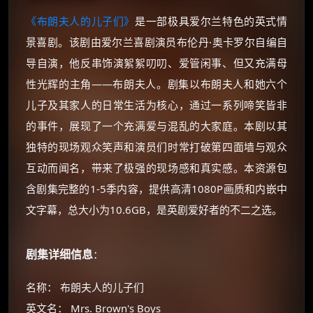
《布朗夫人的儿子们》
是一部极具爱尔兰特色的英式情
景喜剧。该剧由爱尔兰喜剧演员布伦丹·奥卡罗尔自编自
导自演，他反串饰演絮絮叨叨、爱管闲事、但又充满母
性光辉的主角——布朗夫人。剧集以布朗夫人和她六个
儿子及其家人的日常生活为核心，通过一系列啼笑皆非
的事件，展现了一个充满爱与混乱的大家庭。本剧以其
独特的现场观众笑声和演员们时常打破第四面墙与观众
互动而闻名，带来了极强的现场感和真实感。本资源包
含剧集完整的1-5季内容，提供高清1080P画质和内嵌中
文字幕，总大小为10.6GB，是英剧爱好者的不二之选。
剧集详细信息
：
名称： 布朗夫人的儿子们
英文名： Mrs. Brown's Boys