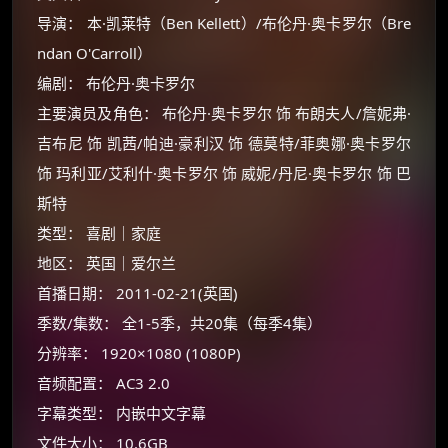
导演： 本·凯莱特（Ben Kellett）/布伦丹·奥卡罗尔（Bre
ndan O'Carroll）
编剧： 布伦丹·奥卡罗尔
主要演员及角色： 布伦丹·奥卡罗尔 饰 布朗夫人/詹妮弗·
吉布尼 饰 凯茜/帕迪·豪利汉 饰 德莫特/菲奥娜·奥卡罗尔
饰 玛利亚/艾利什·奥卡罗尔 饰 威妮/丹尼·奥卡罗尔 饰 巴
斯特
类型： 喜剧｜家庭
地区： 英国｜爱尔兰
首播日期： 2011-02-21(英国)
季数/集数： 全1-5季，共20集（每季4集）
分辨率： 1920×1080 (1080P)
音频配置： AC3 2.0
×
🧧 福利领取站
字幕类型： 内嵌中文字幕
文件大小： 10.6GB