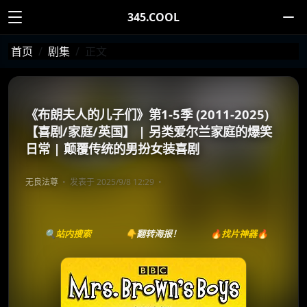
345.COOL
首页
剧集
正文
《布朗夫人的儿子们》第1-5季 (2011-2025)
【喜剧/家庭/英国】 | 另类爱尔兰家庭的爆笑
日常 | 颠覆传统的男扮女装喜剧
无良法尊
发表于 2025/9/8 12:29
🔍站内搜索
👇翻转海报！
🔥找片神器🔥