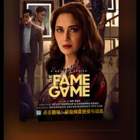
✅ 已完结
夸克网盘
🧧️
天天领红包
失效请反馈
🔄 点击翻转：获取网盘链接与动态