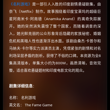
《名利游戏》
是一部引人入胜的印度剧情悬疑剧集，由
奈飞（Netflix）制作。故事围绕着印度宝莱坞的超级巨
星阿南米卡·阿南德（Anamika Anand）的离奇失踪展
开。她的突然消失震惊了整个国家，而随着调查的深
入，她光鲜亮丽的公众形象背后隐藏的家族秘密、婚姻
危机和黑暗人性也逐渐浮出水面。该剧由桑杰·卡普尔和
马纳夫·卡尔等实力派演员主演，凭借紧张的剧情和对名
利场深层矛盾的剖析，获得了不俗的口碑。本资源为全8
集高清版本，单集大小约为800M，画质清晰，音效完
整，适合喜欢悬疑题材和印度电影文化的观众。
剧集详细信息
：
名称： 名利游戏
英文名： The Fame Game