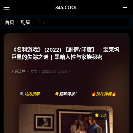
345.COOL
首页
剧集
正文
《名利游戏》 (2022) 【剧情/印度】 | 宝莱坞
巨星的失踪之谜 | 黑暗人性与家族秘密
无良法尊
发表于 2025/9/7 20:33
🔍站内搜索
👇翻转海报！
🔥找片神器🔥
⭐️ 5.7
《名利游戏》
收藏
⭐
⭐️ 评分：5.7 | 🎬 2022年