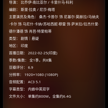
导演： 比乔伊·南比亚尔 / 卡里什马·科利
编剧： 斯里·拉奥 / 尼莎·梅塔
主要演员及角色： 桑杰·卡普尔 饰 尼基尔·莫赫拉/马纳夫
·卡尔 饰 马尼什·卡纳/苏哈西妮·穆雷 饰 萨米拉/拉杰什里·
德什潘德 饰 肖芭·特里帕蒂
类型： 剧情｜悬疑
地区： 印度
首播日期： 2022-02-25(印度)
季数/集数： 全1季，共8集
豆瓣评分： 6.9
分辨率： 1920×1080 (1080P)
音频配置： AC3 5.1
×
🧧 福利领取站
字幕类型： 内嵌中英双字
文件大小： 单集约800M，全集约6.4G
☕