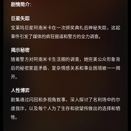
剧情简介
：
朋友们辛苦了 💦
巨星失踪
你需要的各种会员，都可低价购买！
如夸克12个月送14天 最低75元！
宝莱坞巨星阿南米卡在一次颁奖典礼后神秘失踪，这起
价格有浮动，请直接搜索查最低价！
事件引发了媒体的疯狂报道和警方的全力调查。
还有支付宝现金红包、外卖红包、
优惠券、活动红包，每日可领。
揭示秘密
随着警方对阿南米卡生活圈的调查，她完美公众形象背
⚡
前往【大淘客】领红包
后的秘密家庭矛盾、复杂情感关系和事业困境被一一揭
开。
☕ 海外大侠？通过 Ko-fi 赐茶
人性博弈
剧集通过闪回和多视角叙事，深入探讨了名利场中的尔
虞我诈，以及每个人为了生存和欲望所做出的选择和牺
牲。