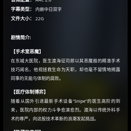
字幕类型：
内嵌中日双字
朋友们辛苦了 💦
文件大小：
22G
你需要的各种会员，都可低价购买！
如夸克12个月送14天 最低75元！
价格有浮动，请直接搜索查最低价！
剧情简介:
还有支付宝现金红包、外卖红包、
【手术室恶魔】
优惠券、活动红包，每日可领。
在东城大医院，医生渡海征司郎以其恶魔般的精准手术
⚡
前往【大淘客】领红包
技巧闻名，他视拯救生命为天职，却也毫不留情地揭露
同事的无能与体制的腐败。
☕ 海外大侠？通过 Ko-fi 赐茶
【医疗体制博弈】
随着从国外引进最新手术设备“Snipe”的医生高阶的到
来，医院内部的权力斗争愈演愈烈。渡海以传统外科手
术的尊严，向这股技术革新的浪潮发起挑战。