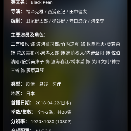
英文名：
Black Pean
导演：
福泽克雄 / 西浦正记 / 田中健太
编剧：
丑尾健太郎 / 槌谷健 / 守口悠介 / 海堂尊
主要演员及角色：
二宫和也 饰 渡海征司郎/竹内凉真 饰 世良雅志/葵若菜
饰 花房美和/小泉孝太郎 饰 高阶权太/内野圣阳 饰 佐伯
清刚/倍赏美津子 饰 渡海春江/桥本哲 饰 关川文则/神野
三铃 饰 藤原真琴
类型：
剧情｜悬疑｜医疗
地区：
日本
首播日期：
2018-04-22(日本)
×
🧧 福利领取站
季数/集数：
全1-2季，共20集
分辨率：
1920×1080 (1080P)
☕
音频配置：
AAC 2.0