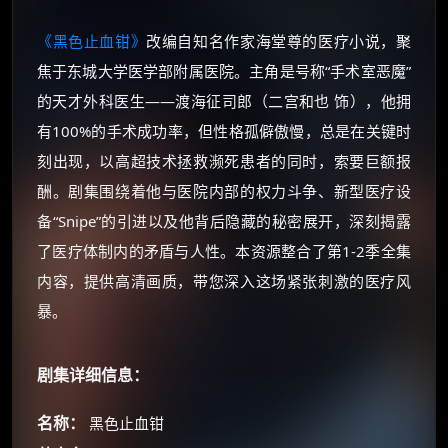
《黑色止血钳》
改编自知名作家海堂尊的医疗小说，聚
焦于东城大学医学部附属医院。主角是号称“手术室恶魔”
的天才外科医生——渡海征司郎（二宫和也 饰），他拥
有100%的手术成功率，但性格孤僻傲慢，总是在关键时
刻出现，以高超技术拯救濒死患者的同时，索要巨额报
酬。剧集围绕着他与医院内部的权力斗争、新型医疗设
备“Snipe”的引进以及他背后隐藏的秘密展开，深刻揭露
了医疗体制内的矛盾与人性。本资源整合了第1-2季全集
内容，提供高清画质，带您深入这场紧张刺激的医疗风
暴。
剧集详细信息：
名称：
黑色止血钳