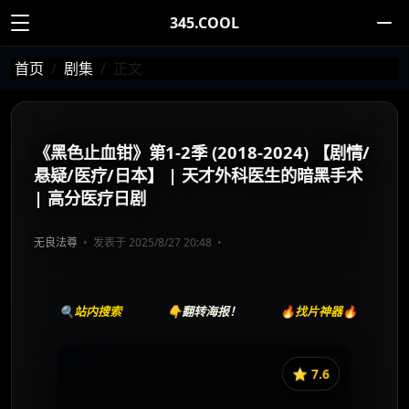
345.COOL
首页
剧集
正文
《黑色止血钳》第1-2季 (2018-2024) 【剧情/
悬疑/医疗/日本】 | 天才外科医生的暗黑手术
| 高分医疗日剧
无良法尊
发表于 2025/8/27 20:48
🔍站内搜索
👇翻转海报！
🔥找片神器🔥
⭐️ 7.6
《黑色止血钳》
收藏
⭐