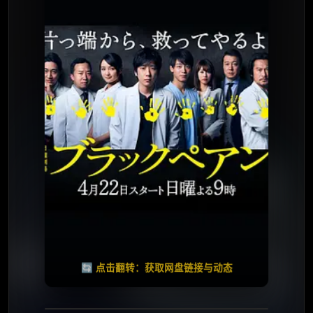
⭐️ 评分：7.6 | 🎬 2018年
✅ 已完结
夸克网盘
🧧️
天天领红包
失效请反馈
🔄 点击翻转：获取网盘链接与动态