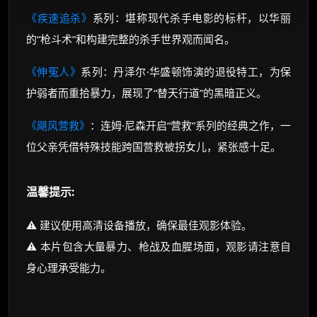
《疾速追杀》
系列：堪称现代杀手电影的标杆，以华丽
的“枪斗术”和构建完整的杀手世界观而闻名。
《伸冤人》
系列：丹泽尔·华盛顿饰演的退役特工，为保
护弱者而重拾暴力，展现了“替天行道”的黑暗正义。
《飓风营救》
：连姆·尼森开启“营救”系列的经典之作，一
位父亲凭借特殊技能跨国营救被拐女儿，紧张感十足。
温馨提示:
⚠️ 建议使用高清设备播放，确保最佳观影体验。
⚠️ 本片包含大量暴力、枪战及血腥场面，观影请注意自
身心理承受能力。