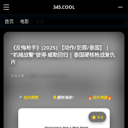
345.COOL
首页
电影
正文
《反悔枪手》(2025) 【动作/犯罪/泰国】 |
“机械战警”彼得·威勒回归 | 泰国硬核枪战复仇
片
无良法尊
发表于 2025/8/25 18:28
🔍站内搜索
👇翻转海报！
🔥找片神器🔥
⭐️ 6.6
《反悔枪手》
收藏
⭐