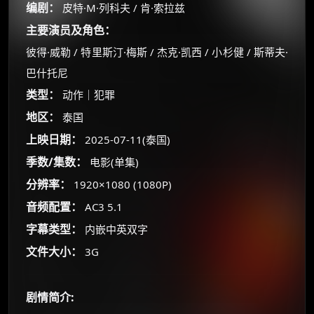
编剧：
皮特·M·列科夫 / 肯·索拉兹
主要演员及角色：
彼得·威勒 / 特里斯汀·梅斯 / 杰克·凯西 / 小杉健 / 斯蒂夫·
巴什托尼
类型：
动作｜犯罪
地区：
泰国
上映日期：
2025-07-11(泰国)
季数/集数：
电影(单集)
分辨率：
1920×1080 (1080P)
音频配置：
AC3 5.1
字幕类型：
内嵌中英双字
×
🧧 福利领取站
文件大小：
3G
☕
剧情简介: