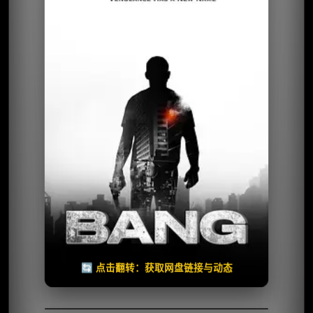
⭐️ 评分：6.6 | 🎬 2025年
夸克网盘
🧧️
天天领红包
失效请反馈
🔄 点击翻转：获取网盘链接与动态