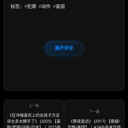
标签：
#
犯罪
#
动作
#
泰国
展开评论
《在冲绳喜欢上的女孩子方言
讲太多太棘手了》 (2025) 【喜
《黑夜造访》 (2017) 【悬疑/
剧/爱情/动画/日本】 | 2025年
恐怖/美国】 | A24出品末日惊