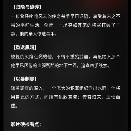
朋友们辛苦了 💦
【归隐与破碎】
你需要的各种会员，都可低价购买！
一位曾经叱咤风云的传奇杀手早已退隐，享受着来之不
如夸克12个月送14天 最低75元！
价格有浮动，请直接搜索查最低价！
易的平静生活。然而，一场突如其来的横祸打破了宁
静，他的亲人惨遭毒手。
还有支付宝现金红包、外卖红包、
优惠券、活动红包，每日可领。
【重返黑暗】
被复仇火焰点燃的他，不得不重拾武器，再度踏入那个
⚡
前往【大淘客】领红包
他早已厌倦的血腥残酷的地下世界，追查凶手线索。
☕ 海外大侠？通过 Ko-fi 赐茶
【以暴制暴】
随着调查的深入，一个庞大的犯罪组织浮出水面。他将
用自己的方式，向所有仇敌宣告：传奇归来，血债血
偿。
影片硬核看点：