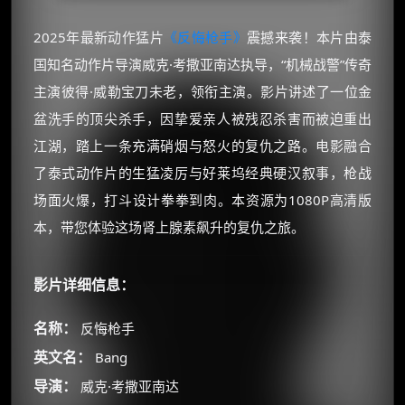
2025年最新动作猛片
《反悔枪手》
震撼来袭！本片由泰
国知名动作片导演威克·考撒亚南达执导，“机械战警”传奇
主演彼得·威勒宝刀未老，领衔主演。影片讲述了一位金
盆洗手的顶尖杀手，因挚爱亲人被残忍杀害而被迫重出
江湖，踏上一条充满硝烟与怒火的复仇之路。电影融合
了泰式动作片的生猛凌厉与好莱坞经典硬汉叙事，枪战
场面火爆，打斗设计拳拳到肉。本资源为1080P高清版
本，带您体验这场肾上腺素飙升的复仇之旅。
影片详细信息：
名称：
反悔枪手
英文名：
Bang
导演：
威克·考撒亚南达