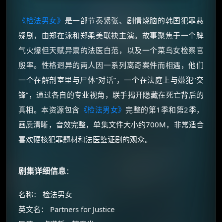
《检法男女》
是一部节奏紧张、剧情烧脑的韩国犯罪悬
疑剧，由郑在泳和郑柔美联袂主演。故事聚焦于一个脾
气火爆但天赋异禀的法医白范，以及一个菜鸟女检察官
殷率。性格迥异的两人因一系列离奇案件而相遇，他们
一个在解剖室里与尸体“对话”，一个在法庭上与嫌犯“交
锋”，通过各自的专业视角，联手揭开隐藏在死亡背后的
真相。本资源包含
《检法男女》
完整的第1季和第2季，
画质清晰，音效完整，单集文件大小约700M，非常适合
喜欢硬核犯罪题材和法医鉴证剧的观众。
剧集详细信息
：
名称： 检法男女
英文名： Partners for Justice