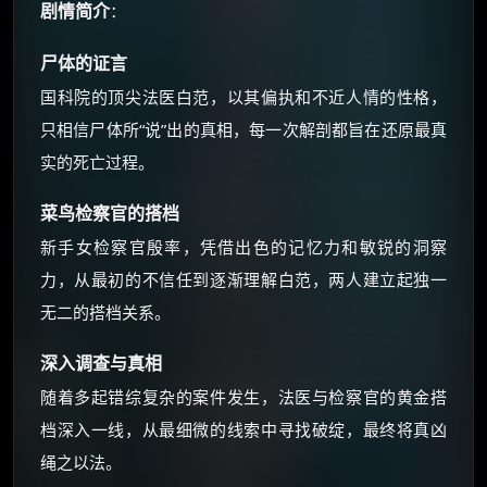
朋友们辛苦了 💦
剧情简介
：
你需要的各种会员，都可低价购买！
如夸克12个月送14天 最低75元！
尸体的证言
价格有浮动，请直接搜索查最低价！
国科院的顶尖法医白范，以其偏执和不近人情的性格，
还有支付宝现金红包、外卖红包、
只相信尸体所“说”出的真相，每一次解剖都旨在还原最真
优惠券、活动红包，每日可领。
实的死亡过程。
⚡
前往【大淘客】领红包
菜鸟检察官的搭档
新手女检察官殷率，凭借出色的记忆力和敏锐的洞察
☕ 海外大侠？通过 Ko-fi 赐茶
力，从最初的不信任到逐渐理解白范，两人建立起独一
无二的搭档关系。
深入调查与真相
随着多起错综复杂的案件发生，法医与检察官的黄金搭
档深入一线，从最细微的线索中寻找破绽，最终将真凶
绳之以法。