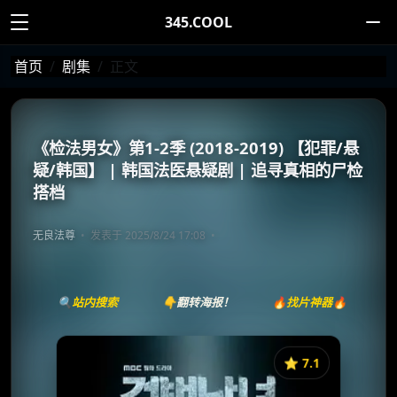
345.COOL
首页
剧集
正文
《检法男女》第1-2季 (2018-2019) 【犯罪/悬
疑/韩国】 | 韩国法医悬疑剧 | 追寻真相的尸检
搭档
无良法尊
发表于 2025/8/24 17:08
🔍站内搜索
👇翻转海报！
🔥找片神器🔥
⭐️ 7.1
《检法男女》
收藏
⭐