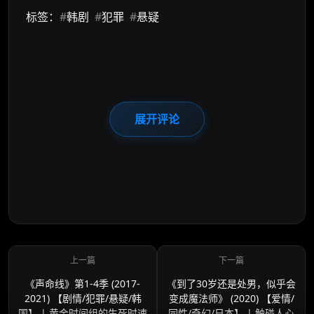
标签：
#
韩剧
#
犯罪
#
悬疑
展开评论
《声命线》第1-4季 (2017-
《到了30岁还是处男，似乎会
2021) 【剧情/犯罪/悬疑/韩
变成魔法师》 (2020) 【爱情/
国】 | 黄金时间组的生死时速
同性/奇幻/日本】 | 触碰人心