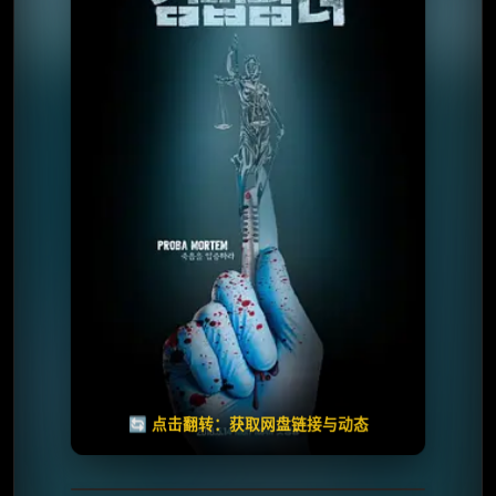
⭐️ 评分：7.1 | 🎬 2018年
✅ 已完结
夸克网盘
🧧️
天天领红包
失效请反馈
🔄 点击翻转：获取网盘链接与动态