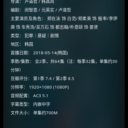
导演： 卢道哲 / 韩真尚
编剧： 闵智恩 / 元英实 / 卢道哲
主要演员及角色： 郑在泳 饰 白范/郑柔美 饰 殷率/李伊
庚 饰 车秀浩/吴万石 饰 都志翰/朴恩硕 饰 姜贤
类型： 犯罪｜悬疑｜剧情
地区： 韩国
首播日期： 2018-05-14(韩国)
季数/集数： 全2季，共64集（注：每季32集，单集约30
分钟）
豆瓣评分： 第1季 7.4 / 第2季 8.5
分辨率： 1920×1080 (1080P)
×
🧧 福利领取站
音频配置： AC3 5.1
字幕类型： 内嵌中字
☕
文件大小： 单集约700M