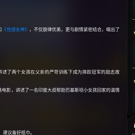
⚡
前往【大淘客】领红包
☕ 海外大侠？通过 Ko-fi 赐茶
和
《性感女神》
，不仅旋律优美，更与剧情紧密结合，唱出了
讲述了两个女孩在父亲的严苛训练下成为摔跤冠军的励志故
路电影，讲述了一名印度大叔帮助巴基斯坦小女孩回家的温情
心，建议备好纸巾。