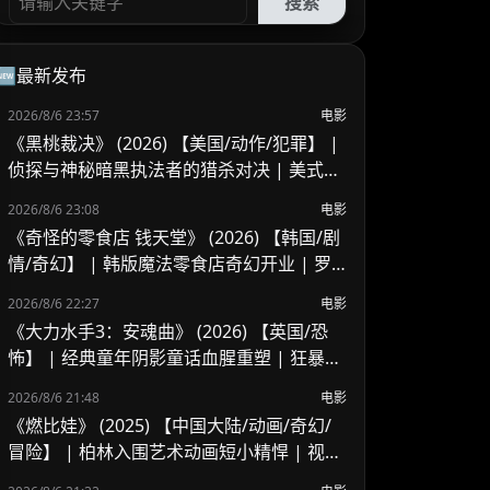
搜索
🆕最新发布
2026/8/6 23:57
电影
《黑桃裁决》 (2026) 【美国/动作/犯罪】 |
侦探与神秘暗黑执法者的猎杀对决 | 美式B
级片与义警暗黑风
2026/8/6 23:08
电影
《奇怪的零食店 钱天堂》 (2026) 【韩国/剧
情/奇幻】 | 韩版魔法零食店奇幻开业 | 罗
美兰 x 李来重聚演绎人心欲望与奇迹
2026/8/6 22:27
电影
《大力水手3：安魂曲》 (2026) 【英国/恐
怖】 | 经典童年阴影童话血腥重塑 | 狂暴波
派的地下基地杀戮血腥之夜
2026/8/6 21:48
电影
《燃比娃》 (2025) 【中国大陆/动画/奇幻/
冒险】 | 柏林入围艺术动画短小精悍 | 视觉
风骨独特但受众偏窄的寓言尝试