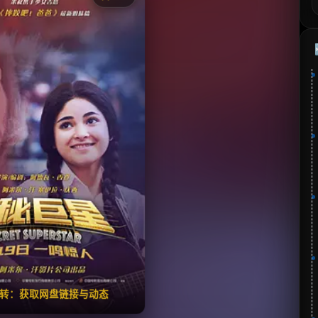
《神秘巨星》
⭐
分：7.3 | 🎬 2017年
夸克网盘
🧧️
失效请反馈
翻转：获取网盘链接与动态