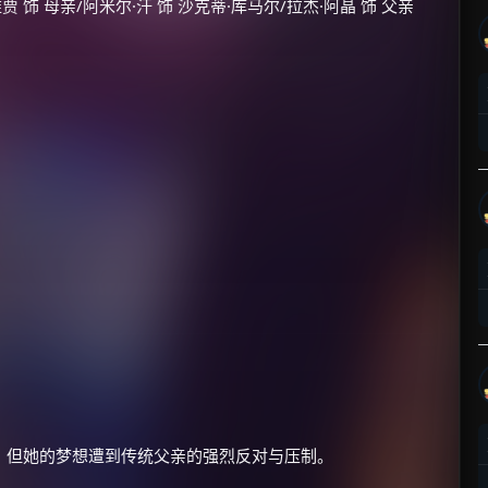
 饰 母亲/阿米尔·汗 饰 沙克蒂·库马尔/拉杰·阿晶 饰 父亲
，但她的梦想遭到传统父亲的强烈反对与压制。