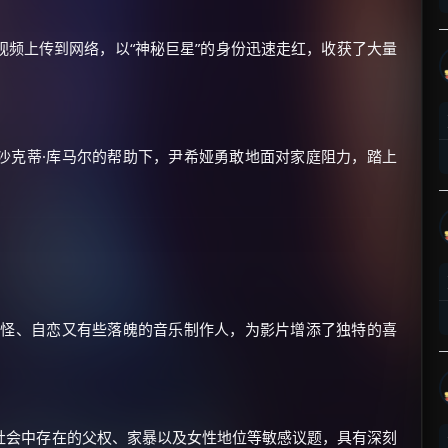
频上传到网络，以“神秘巨星”的身份迅速走红，收获了大量
沙克蒂·库马尔的帮助下，尹希娅勇敢地面对家庭阻力，踏上
×
🧧 福利领取站
☕
朋友们辛苦了 💦
你需要的各种会员，都可低价购买！
古怪、自恋又有些落魄的音乐制作人，为影片增添了独特的喜
如夸克12个月送14天 最低75元！
价格有浮动，请直接搜索查最低价！
还有支付宝现金红包、外卖红包、
优惠券、活动红包，每日可领。
社会中存在的父权、家暴以及女性地位等敏感议题，具有深刻