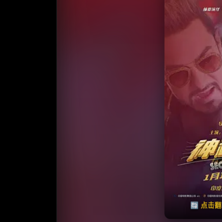
收藏
⭐️ 评
天天领红包
🔄 点击