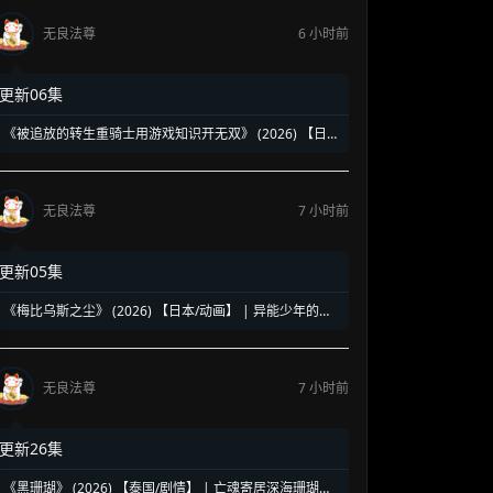
无良法尊
6 小时前
更新06集
《被追放的转生重骑士用游戏知识开无双》 (2026) 【日
本/动画】 | 缺陷职业的逆袭神话 | 2026七月新番最强异世
界爽番
无良法尊
7 小时前
更新05集
《梅比乌斯之尘》 (2026) 【日本/动画】 | 异能少年的莫
比乌斯陷阱 | 终结炽热夏日的末日科幻新番
无良法尊
7 小时前
更新26集
《黑珊瑚》 (2026) 【泰国/剧情】 | 亡魂寄居深海珊瑚的