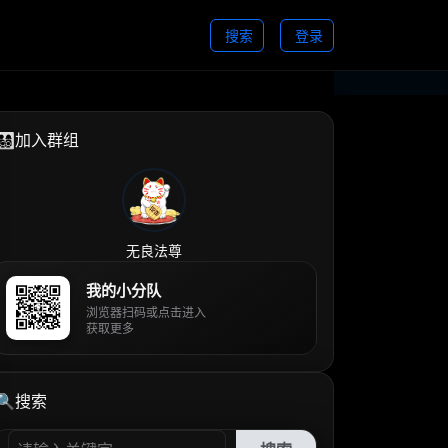
搜索
登录
👨‍👩‍👧‍👦加入群组
无良法尊
我的小分队
浏览器扫码或点击进入
获取更多
🔍搜索