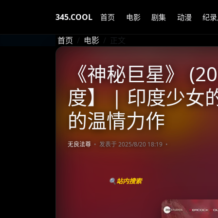
345.COOL
首页
电影
剧集
动漫
纪录
首页
电影
正文
《神秘巨星》 (20
度】 | 印度少女
的温情力作
无良法尊
发表于 2025/8/20 18:19
🔍站内搜索