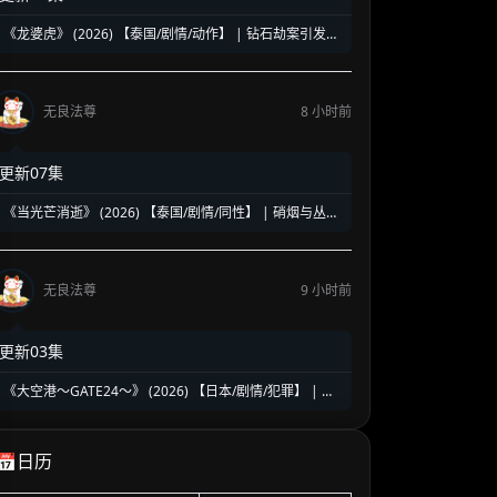
《龙婆虎》 (2026) 【泰国/剧情/动作】 | 钻石劫案引发的
清白保卫战 | 泰式硬核动作与悬疑冒险
无良法尊
8 小时前
更新07集
《当光芒消逝》 (2026) 【泰国/剧情/同性】 | 硝烟与丛林
中的禁忌绝恋 | 泰式时代洪流下的虐心史诗
无良法尊
9 小时前
更新03集
《大空港～GATE24～》 (2026) 【日本/剧情/犯罪】 | 机
场国门守护者的暗夜对决 | 趣里领衔硬核群像缉毒反恐大
戏
📅日历