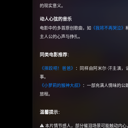
的现实意义。
动人心弦的音乐
电影中的多首原创歌曲，如
《我将不再哭泣》
主人公的心声与挣扎。
同类电影推荐
：
《摔跤吧！爸爸》
：同样由阿米尔·汗主演，
事。
《小萝莉的猴神大叔》
：一部充满人情味的公
旅程。
温馨提示
：
⚠️ 本片情节感人，部分催泪场景可能触动内