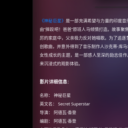
《神秘巨星》
是一部充满希望与力量的印度音
由“摔跤吧！爸爸”原班人马倾情打造。故事聚
厉的家庭中，父亲极力反对她唱歌。为了追逐梦
创歌曲，并意外得到了音乐制作人沙克蒂·库马
女性成长的主题，是一部感人至深的励志佳作。
来沉浸式的观影体验。
影片详细信息
：
名称： 神秘巨星
英文名： Secret Superstar
导演： 阿德瓦·香登
编剧： 阿德瓦·香登