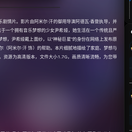
乐剧情片。影片由阿米尔·汗的御用导演阿德瓦·香登执导，并
焦于一个拥有音乐梦想的少女尹希娅，她生活在一个传统且严
想，尹希娅戴上面纱，以“神秘巨星”的身份在网络上发布原
尔（阿米尔·汗 饰）的帮助。本片细腻地描绘了家庭、梦想与
资源为高清版本，文件大小1.7G，画质清晰流畅，为您带