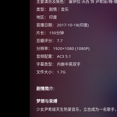
主要演员及角色： 塞伊拉·沃西 饰 尹希娅/梅·维贾
类型： 剧情｜音乐
地区： 印度
首播日期： 2017-10-18(印度)
片长： 150分钟
豆瓣评分： 7.7
分辨率： 1920×1080 (1080P)
音频配置： AC3 5.1
字幕类型： 内嵌中英双字
文件大小： 1.7G
剧情简介
：
梦想与束缚
少女尹希娅天生热爱音乐，立志成为一名歌手