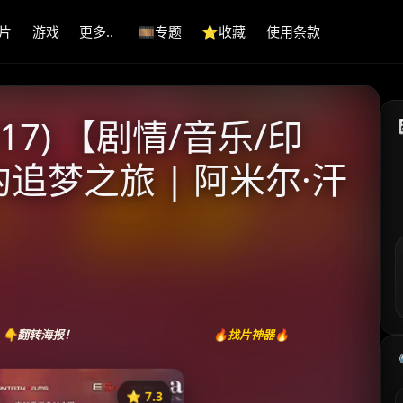
片
游戏
更多..
🎞️专题
⭐️收藏
使用条款
17) 【剧情/音乐/印
的追梦之旅 | 阿米尔·汗
👇翻转海报！
🔥找片神器🔥
⭐️ 7.3