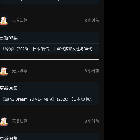
复仇奇谈 | 泰式魔幻版《蓝色大海的传说》
无良法尊
8 小时前
更新05集
《尾调》 (2026) 【日本/爱情】 | 40代成熟女性与30代压
抑青年的灵魂共振 | 极致治愈的日式禁忌纯爱物语
无良法尊
8 小时前
更新08集
《BanG Dream! YUME∞MITA》 (2026) 【日本/剧情/动
画/音乐】 | 虚拟乐团的绝境求生乐章 | 邦邦企划全新音漫
少女成长物语
无良法尊
8 小时前
更新04集