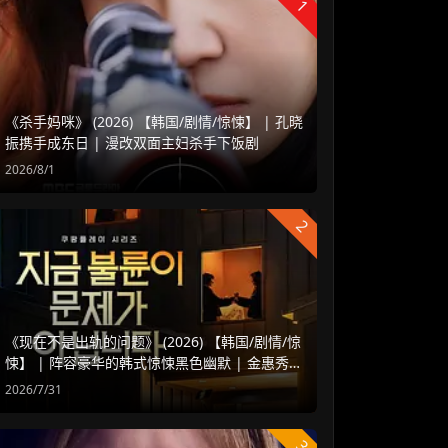
1
《杀手妈咪》 (2026) 【韩国/剧情/惊悚】 | 孔晓
振携手成东日 | 漫改双面主妇杀手下饭剧
2026/8/1
2
《现在不是出轨的问题》 (2026) 【韩国/剧情/惊
悚】 | 阵容豪华的韩式惊悚黑色幽默 | 金惠秀 x
赵汝贞强强联手
2026/7/31
3