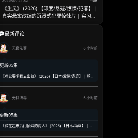
2026/8/6 21:32
电影
《生灵》 (2026) 【印度/悬疑/惊悚/犯罪】 |
真实悬案改编的沉浸式犯罪惊悚片 | 实习警
官的黑暗缉凶之旅
💬最新评论
无良法尊
6 小时前
更新05集
《老公要求我去出轨》 (2026) 【日本/爱情/家庭】 | 畸形
婚姻下的全职主妇觉醒 | 炸裂三观却直击痛点的深夜剧黑
马
无良法尊
6 小时前
更新05集
《躲在超市后门抽烟的两人》 (2026) 【日本/动画】 | 超
治愈的深夜打工人精神食堂 | 豆瓣8.6高分好评的超人气纯
爱漫改神作