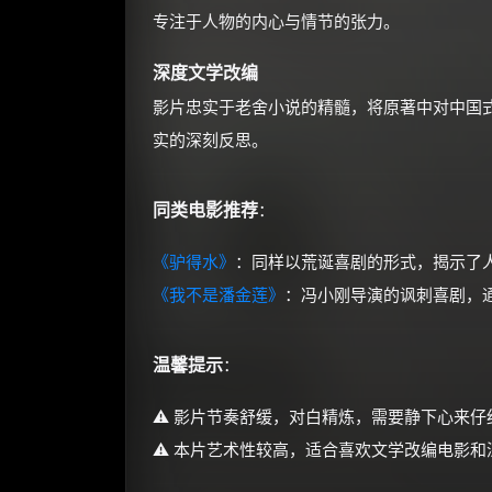
专注于人物的内心与情节的张力。
深度文学改编
影片忠实于老舍小说的精髓，将原著中对中国
实的深刻反思。
同类电影推荐
：
《驴得水》
：同样以荒诞喜剧的形式，揭示了
《我不是潘金莲》
：冯小刚导演的讽刺喜剧，
温馨提示
：
⚠️ 影片节奏舒缓，对白精炼，需要静下心来仔
⚠️ 本片艺术性较高，适合喜欢文学改编电影