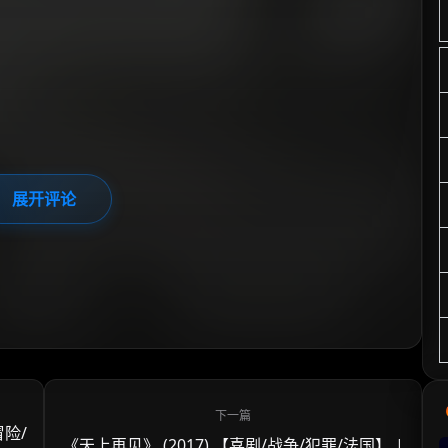
展开评论
冒险/
《天上再见》 (2017) 【喜剧/战争/犯罪/法国】 |