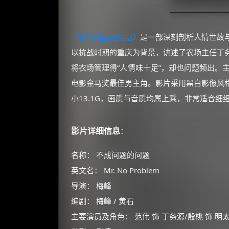
《不成问题的问题》
是一部深刻剖析人情世故
以抗战时期的重庆为背景，讲述了农场主任丁
将农场管理得“人情味十足”，却也问题频出。
电影金马奖最佳男主角。影片采用黑白影像风
小13.1G，画质与音质均属上乘，非常适合
影片详细信息
：
名称： 不成问题的问题
英文名： Mr. No Problem
导演： 梅峰
编剧： 梅峰 / 黄石
主要演员及角色： 范伟 饰 丁务源/殷桃 饰 明太