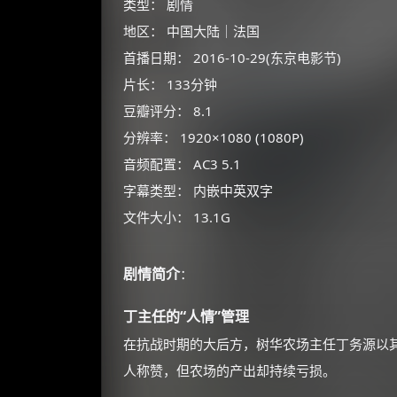
类型： 剧情
地区： 中国大陆｜法国
首播日期： 2016-10-29(东京电影节)
片长： 133分钟
豆瓣评分： 8.1
分辨率： 1920×1080 (1080P)
音频配置： AC3 5.1
字幕类型： 内嵌中英双字
文件大小： 13.1G
剧情简介
：
丁主任的“人情”管理
在抗战时期的大后方，树华农场主任丁务源以
人称赞，但农场的产出却持续亏损。