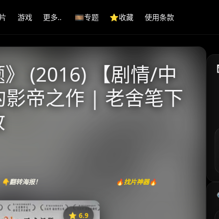
片
游戏
更多..
🎞️专题
⭐️收藏
使用条款
(2016) 【剧情/中
的影帝之作 | 老舍笔下
故
👇翻转海报！
🔥找片神器🔥
⭐️ 6.9