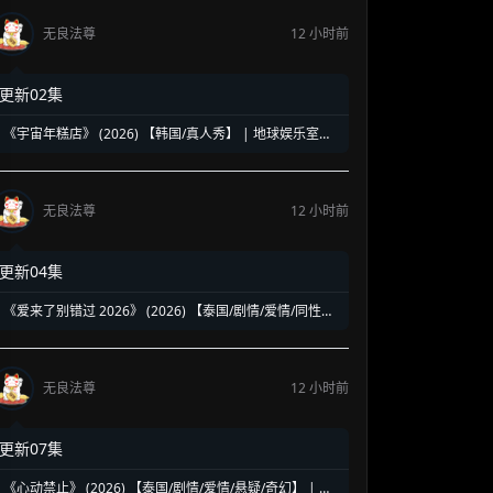
无良法尊
12 小时前
更新02集
《宇宙年糕店》 (2026) 【韩国/真人秀】 | 地球娱乐室原
班人马回归 | 罗英锡PD打造极具解压风的搞笑衍生综艺
无良法尊
12 小时前
更新04集
《爱来了别错过 2026》 (2026) 【泰国/剧情/爱情/同性】
| 泰腐白月光IP十年经典重塑 | 青春校园里的青涩初恋与悸
动
无良法尊
12 小时前
更新07集
《心动禁止》 (2026) 【泰国/剧情/爱情/悬疑/奇幻】 | 双