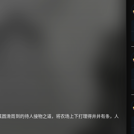
其圆滑周到的待人接物之道，将农场上下打理得井井有条，人