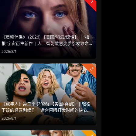
1
《灵魂伴侣》 (2026) 【美国/科幻/惊悚】 | “梅
根”宇宙衍生新作 | 人工智能爱意变质引发致命
危机
2026/8/1
2
《成年人》第二季 (2026) 【美国/喜剧】 | 轻松
下饭的轻喜剧续作 | 适合闲暇打发时间的快节奏
爆米花
2026/8/1
3