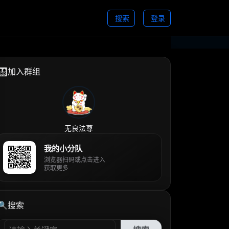
搜索
登录
👨‍👩‍👧‍👦加入群组
无良法尊
我的小分队
浏览器扫码或点击进入
获取更多
🔍搜索