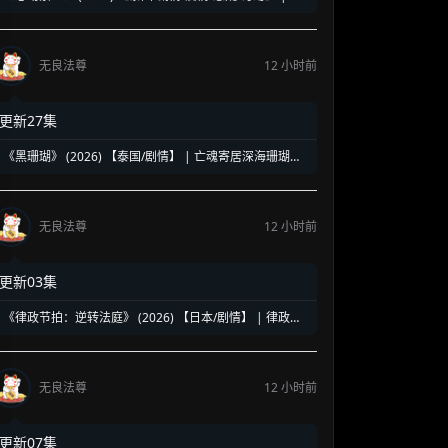
名简的宿命恋爱迷局 | 融合超自然悬疑的奇幻泰剧黑马
无良法尊
12 小时前
更新27集
《黑珊瑚》 (2026) 【泰国/剧情】 | 亡魂寄居深海珊瑚的
复仇奇谈 | 泰式魔幻版《蓝色大海的传说》
无良法尊
12 小时前
更新03集
《律政节拍：逆转法庭》 (2026) 【日本/剧情】 | 律政说
唱燃爆逆转时刻 | 克服口吃与黑夜博弈的硬核新锐法医律
政剧
无良法尊
12 小时前
更新07集