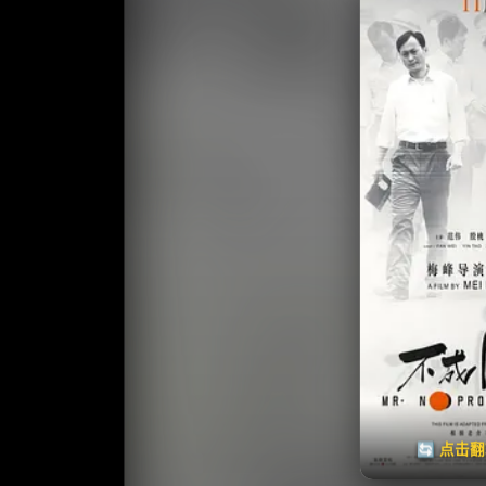
收藏
⭐
⭐️ 评
天天领红包
🔄 点击