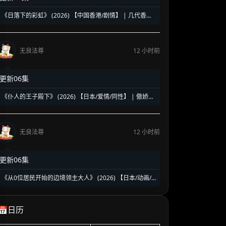
《日落下的彩虹》 (2026) 【中国香港/剧情】 | 几代香港
人的彩虹邨告别情书 | 触动心灵的温情港式单元群像剧
无良法尊
12 小时前
更新06集
《仆人的王子殿下》 (2026) 【日本/爱情/同性】 | 傲娇王
子与忠犬仆人的十年身份逆转 | 极致拉扯的日式扭曲纯爱
物语
无良法尊
12 小时前
更新06集
《从0位居民开始的边境领主大人》 (2026) 【日本/动画/
奇幻/冒险】 | 救国英雄的零人口拓荒史 | 边境种田流异世
界黑马新番
📅日历