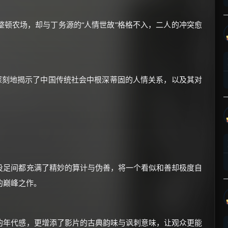
顿农场，却与丁务源的“人情世故”格格不入，二人的冲突愈
深刻地揭示了中国传统社会中根深蒂固的人情关系，以及其对
×
🧧 福利领取站
☕
朋友们辛苦了 💦
你需要的各种会员，都可低价购买！
投足间都充满了精妙的算计与伪善，将一个看似和善却极度自
如夸克12个月送14天 最低75元！
价格有浮动，请直接搜索查最低价！
的巅峰之作。
还有支付宝现金红包、外卖红包、
优惠券、活动红包，每日可领。
的年代感，更增添了影片的古典韵味与讽刺意味，让观众更能