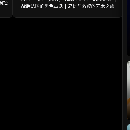
编经
战后法国的黑色童话 | 复仇与救赎的艺术之旅