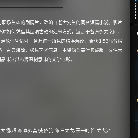
与职场生态的剧情片，改编自老舍先生的同名短篇小说。影片
务源如何凭借其圆滑世故的处事方式，游走于各方势力之间，
主演范伟凭借对丁务源这一角色的精湛演绎，斩获第53届台湾
格，古典雅致，极具艺术气息。本资源为高清典藏版，文件大
细细品味这部充满讽刺意味的文学电影。
太/张超 饰 秦妙斋/史依弘 饰 三太太/王一鸣 饰 尤大兴