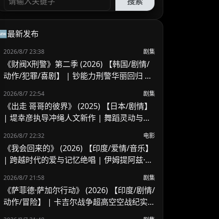
搜索
🆕最新发布
2026/8/7 23:38
剧集
《财阀X刑警》第二季 (2026) 【韩国/剧情/
动作/犯罪/喜剧】 | 钞能力刑警华丽回归 |
豪门资本与警界危机的全新碰撞
2026/8/7 22:54
剧集
《出走 哥哥的彼界》 (2025) 【日本/剧情】
| 堤幸彦执导冲绳人文新作 | 舞蹈灵动与家
庭羁绊的写实交响
2026/8/7 22:32
电影
《我会回来的》 (2026) 【印度/爱情/音乐】
| 跨越时代的爱与记忆绝唱 | 伊姆提阿兹·阿
里又一深情力作
2026/8/7 21:58
剧集
《萨菲德·萨加尔行动》 (2026) 【印度/剧情/
动作/冒险】 | 卡吉尔战争超高空空战纪实 |
印度空军绝境反击的历史实录