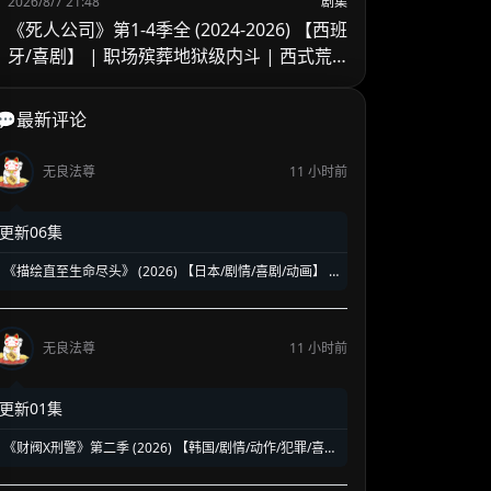
2026/8/7 21:48
剧集
《死人公司》第1-4季全 (2024-2026) 【西班
牙/喜剧】 | 职场殡葬地狱级内斗 | 西式荒
诞黑色幽默冷门佳作
💬最新评论
无良法尊
11 小时前
更新06集
《描绘直至生命尽头》 (2026) 【日本/剧情/喜剧/动画】 |
绝赞好评的漫画家追梦赞歌 | 献给所有创作者的二次元版
《爆漫王》
无良法尊
11 小时前
更新01集
《财阀X刑警》第二季 (2026) 【韩国/剧情/动作/犯罪/喜
剧】 | 钞能力刑警华丽回归 | 豪门资本与警界危机的全新
碰撞