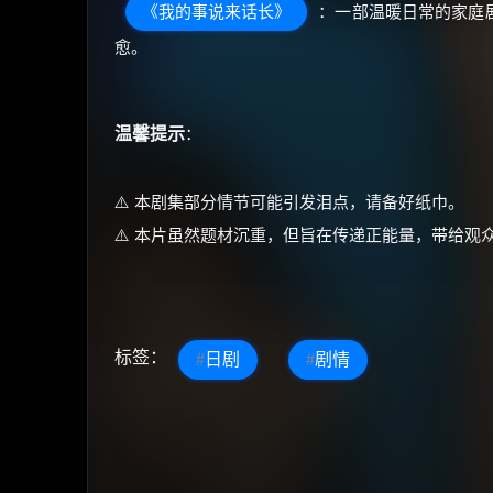
《我的事说来话长》
：一部温暖日常的家庭
愈。
温馨提示
：
⚠️ 本剧集部分情节可能引发泪点，请备好纸巾。
⚠️ 本片虽然题材沉重，但旨在传递正能量，带给观
标签：
#
日剧
#
剧情