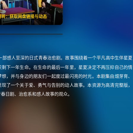
🧧️
失效请反馈
红包
击翻转：获取网盘链接与动态
一部感人至深的日式青春治愈剧。故事围绕着一个平凡高中生伴星夏
只剩下一年生命。在生命的最后一年里，星夏决定不再压抑自己的情
梦想，并与身边的朋友们一起度过最闪亮的时光。本剧集由畑芽育、
呈现了一个关于爱、勇气与告别的动人故事。本资源为高清完整版，
欢青春日剧、治愈系和感人故事的观众。