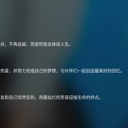
面对，不再逃避，而是积极去体验人生。
的热爱，并努力完成自己的梦想，与伙伴们一起创造最美好的回忆。
×
🧧 福利领取站
☕
朋友和自己坦然告别，用最灿烂的笑容迎接生命的终点。
朋友们辛苦了 💦
你需要的各种会员，都可低价购买！
如夸克12个月送14天 最低75元！