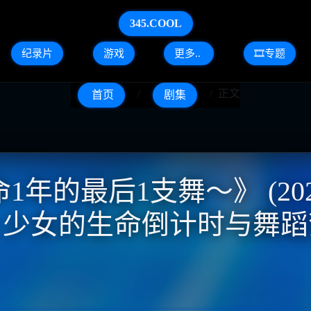
345.COOL
纪录片
游戏
更多..
🎞️专题
正文
首页
剧集
的最后1支舞～》 (2023
| 少女的生命倒计时与舞