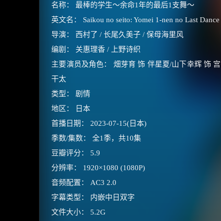
名称： 最棒的学生～余命1年的最后1支舞～
英文名： Saikou no seito: Yomei 1-nen no Last Dance
导演： 西村了 / 长尾久美子 / 保母海里风
编剧： 关惠理香 / 上野诗织
主要演员及角色： 畑芽育 饰 伴星夏/山下幸辉 饰 宫
干太
类型： 剧情
地区： 日本
首播日期： 2023-07-15(日本)
季数/集数： 全1季，共10集
豆瓣评分： 5.9
分辨率： 1920×1080 (1080P)
音频配置： AC3 2.0
字幕类型： 内嵌中日双字
文件大小： 5.2G