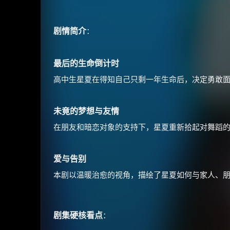
剧情简介
：
最后的生命倒计时
高中生星夏在得知自己只剩一年生命后，决定勇敢
未竟的梦想与友情
在朋友和暗恋对象的支持下，星夏重新拾起对舞蹈
爱与告别
本剧以温暖治愈的视角，描绘了星夏如何与家人、
剧集硬核看点
：