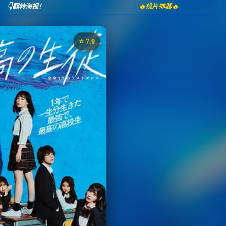
👇翻转海报！
🔥找片神器🔥
⭐️ 7.0
《最棒的学生～余命1年的最后1支舞～》
评分：7.0 | 🎬 2023年
✅ 已完结
夸克网盘