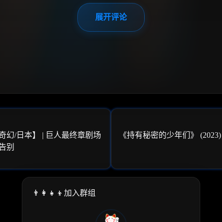
展开评论
/奇幻/日本】 | 巨人最终章剧场
《持有秘密的少年们》 (2023)
的告别
👨‍👩‍👧‍👦加入群组