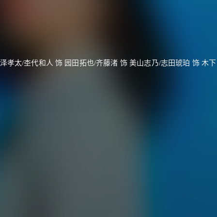
泽孝太/杢代和人 饰 园田拓也/齐藤渚 饰 美山志乃/志田琥珀 饰 木下