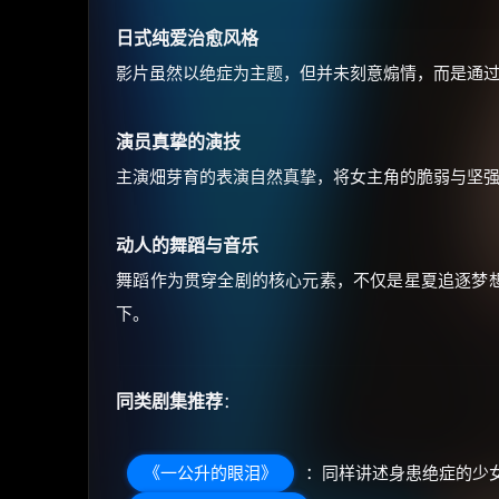
日式纯爱治愈风格
影片虽然以绝症为主题，但并未刻意煽情，而是通
演员真挚的演技
主演畑芽育的表演自然真挚，将女主角的脆弱与坚
动人的舞蹈与音乐
舞蹈作为贯穿全剧的核心元素，不仅是星夏追逐梦
下。
同类剧集推荐
：
《一公升的眼泪》
：同样讲述身患绝症的少