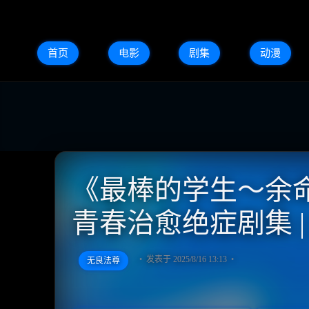
首页
电影
剧集
动漫
《最棒的学生～余命1年
青春治愈绝症剧集 
发表于 2025/8/16 13:13
无良法尊