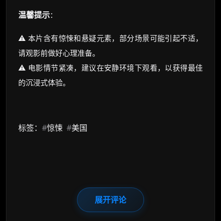
温馨提示
：
⚠️ 本片含有惊悚和悬疑元素，部分场景可能引起不适，
请观影前做好心理准备。
⚠️ 电影情节紧凑，建议在安静环境下观看，以获得最佳
的沉浸式体验。
标签：
#
惊悚
#
美国
展开评论