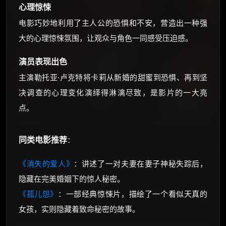
心理惊悚
电影巧妙地利用了主人公的恐惧和不安，营造出一种强
大的心理惊悚氛围，让观众与角色一同感受压迫感。
演员表现出色
主演勒托亚·卢克特将卡莉从新婚的甜蜜到恐惧、再到坚
决调查的心理变化演绎得淋漓尽致，是影片的一大亮
点。
同类电影推荐
：
《消失的爱人》
：讲述了一对夫妻在妻子神秘失踪后，
隐藏在完美婚姻下的惊人秘密。
《孤儿怨》
：一部经典惊悚片，描绘了一个看似天真的
女孩，实则隐藏着致命秘密的故事。