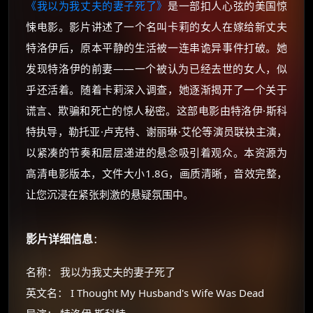
《我以为我丈夫的妻子死了》
是一部扣人心弦的美国惊
悚电影。影片讲述了一个名叫卡莉的女人在嫁给新丈夫
特洛伊后，原本平静的生活被一连串诡异事件打破。她
发现特洛伊的前妻——一个被认为已经去世的女人，似
乎还活着。随着卡莉深入调查，她逐渐揭开了一个关于
谎言、欺骗和死亡的惊人秘密。这部电影由特洛伊·斯科
特执导，勒托亚·卢克特、谢丽琳·艾伦等演员联袂主演，
以紧凑的节奏和层层递进的悬念吸引着观众。本资源为
高清电影版本，文件大小1.8G，画质清晰，音效完整，
让您沉浸在紧张刺激的悬疑氛围中。
影片详细信息
：
名称： 我以为我丈夫的妻子死了
英文名： I Thought My Husband's Wife Was Dead