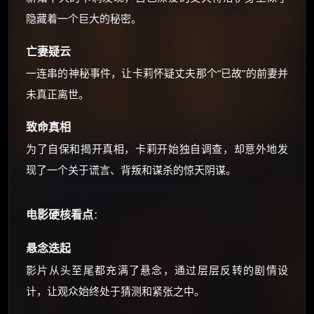
还有支付宝现金红包、外卖红包、
隐藏着一个巨大的秘密。
优惠券、活动红包，每日可领。
亡妻疑云
⚡
前往【大淘客】领红包
一连串的神秘事件，让卡莉怀疑丈夫那个“已故”的前妻并
未真正离世。
☕ 海外大侠？通过 Ko-fi 赐茶
致命真相
为了自保和揭开真相，卡莉开始独自调查，却意外地发
现了一个关于谎言、背叛和谋杀的惊天阴谋。
电影硬核看点
：
悬念迭起
影片从头至尾都充满了悬念，通过层层反转的剧情设
计，让观众始终处于猜测和紧张之中。