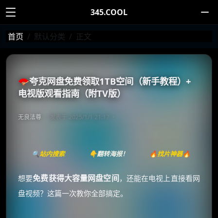
345.COOL
首页
默认分类
正文
🪭夸克网盘免费领取1TB空间（新手教程）+
电视版观看指南（附TV版）
无良法尊
发表于 2025/1/1 21:17
🔍站内搜索
👇翻转海报！
🔥找片神器🔥
免费获得大容量网盘空间
想要
，还能在电视上直接看网
盘视频？这篇一次教你全部搞定。