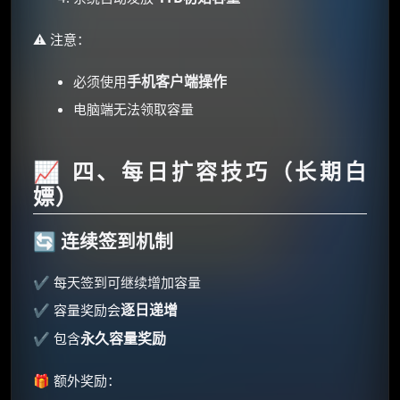
⚠️ 注意：
×
🧧 福利领取站
手机客户端操作
必须使用
☕
电脑端无法领取容量
朋友们辛苦了 💦
📈 四、每日扩容技巧（长期白
你需要的各种会员，都可低价购买！
嫖）
如夸克12个月送14天 最低75元！
价格有浮动，请直接搜索查最低价！
🔄 连续签到机制
还有支付宝现金红包、外卖红包、
优惠券、活动红包，每日可领。
✔ 每天签到可继续增加容量
逐日递增
✔ 容量奖励会
⚡
前往【大淘客】领红包
永久容量奖励
✔ 包含
☕ 海外大侠？通过 Ko-fi 赐茶
🎁 额外奖励：