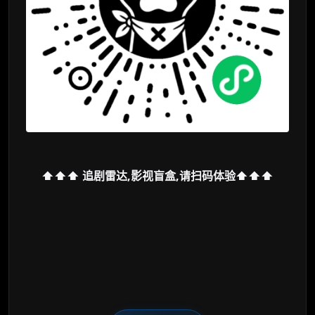
⬆️⬆️⬆️ 追剧雷达,影视盲盒,请扫码体验⬆️⬆️⬆️