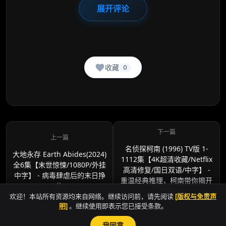
展开评论
收藏
0
名侦探柯南 (1996) TV版 1-
大地永存 Earth Abides(2024)
1112集【4K超清收藏/Netflix
全6集【末世惊悚/1080P/外挂
高清修复/国日双语/中字】 -
中字】 - 病毒肆虐后的末日挣
重温经典推理，柯南带你揭开
扎
真相
欢迎！本站所有资源均来自网络。继续访问前，请先阅读
[版权与免责声
明]
。继续使用即表示您已接受条款。
我同意