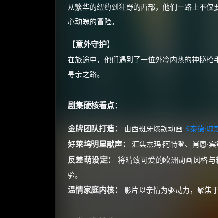
从繁华的纽约到狂野的西部，他们一路上不仅
心动魄的冒险。
【意外守护】
在旅途中，他们遇到了一位外冷内热的神秘枪
寻亲之路。
剧集硬核看点：
金牌团队打造：
由西班牙爆款动画
《泰德·琼
好莱坞明星献声：
汇集杰玛·阿特登、肖恩·
反差萌设定：
将精致可爱的欧洲动画风格与
验。
温情家庭内核：
影片以亲情为驱动力，聚焦于