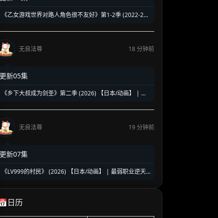
《乙女游戏世界对路人角色很不友好》第1-2季 (2022-202
6) 【日本/动画】 | 反套路路人男主的傲慢狂飙 | 现代社畜
靠外挂掀翻女尊世界
无良法尊
18 分钟前
更新05集
《乡下大叔成为剑圣》第二季 (2026) 【日本/动画】 | 最
强中年剑士的王都再启航 | 现象级反差萌大叔爽番高能回
归
无良法尊
19 分钟前
更新07集
《LV999的村民》 (2026) 【日本/动画】 | 最弱职业逆天
改命 | 反抗宿命的满级村民爆笑开挂史
📅日历