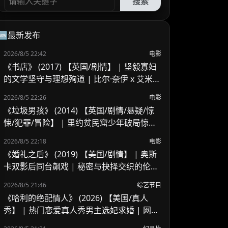
搜索
🆕最新发布
2026/8/5 22:42
电影
《书店》 (2017) 【英国/剧情】 | 坚毅寡妇
的文学坚守与理想殉道 | 比尔·奈伊 x 艾米莉
·莫迪默英伦沉静之作
2026/8/5 22:26
电影
《垃圾男孩》 (2014) 【英国/剧情/悬疑/惊
悚/犯罪/冒险】 | 里约贫民窟少年破局惊天
贪腐 | 英国顶级制作班底打造的巴西悬疑冒
2026/8/5 22:18
电影
险
《婚礼之后》 (2019) 【美国/剧情】 | 奥斯
卡双影后同台飙戏 | 秘密与抉择交织的伦理
困局
2026/8/5 21:46
综艺节目
《哈利的绝配情人》 (2026) 【美国/真人
秀】 | 热门恋爱真人秀男主选妃求婚 | 网红
海王在好友把关下的终极寻爱记