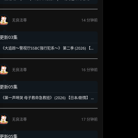
复仇奇谈 | 泰式魔幻版《蓝色大海的传说》
无良法尊
14 分钟前
更新03集
《大追踪〜警视厅SSBC强行犯系〜》 第二季 (2026) 【日
本/剧情/悬疑/犯罪】 | 顶尖科技AI犯罪 vs 传统刑警执念 |
大森南朋x相叶雅纪x松下奈绪强势回归
无良法尊
16 分钟前
更新05集
《第一声啼哭 母子救命急救班》 (2026) 【日本/剧情】 |
令和时代的母婴生命守卫战 | 豪华医院背后的热血日式医
疗神剧
无良法尊
17 分钟前
更新05集