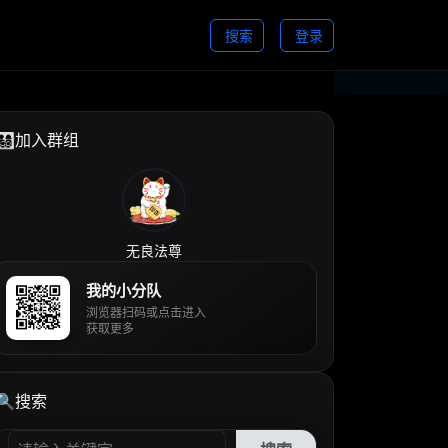
搜索
登录
👨‍👩‍👧‍👦加入群组
无良法尊
我的小分队
浏览器扫码或点击进入
获取更多
🔍搜索