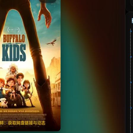
《水牛之子》
⭐
分：7.0 | 🎬 2024年
夸克网盘
🧧️
失效请反馈
翻转：获取网盘链接与动态