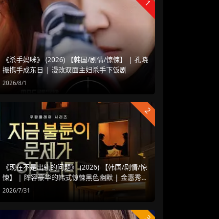
1
《杀手妈咪》 (2026) 【韩国/剧情/惊悚】 | 孔晓
振携手成东日 | 漫改双面主妇杀手下饭剧
2026/8/1
2
《现在不是出轨的问题》 (2026) 【韩国/剧情/惊
悚】 | 阵容豪华的韩式惊悚黑色幽默 | 金惠秀 x
赵汝贞强强联手
2026/7/31
3