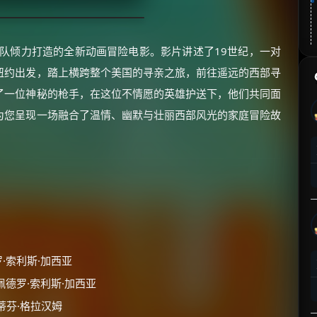
队倾力打造的全新动画冒险电影。影片讲述了19世纪，一对
纽约出发，踏上横跨整个美国的寻亲之旅，前往遥远的西部寻
了一位神秘的枪手，在这位不情愿的英雄护送下，他们共同面
为您呈现一场融合了温情、幽默与壮丽西部风光的家庭冒险故
罗·索利斯·加西亚
 佩德罗·索利斯·加西亚
斯蒂芬·格拉汉姆