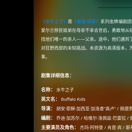
《水牛之子》
是
《泰德·琼斯》
系列金牌编剧团
爱尔兰移民姐弟在母亲不幸去世后，勇敢地从
找他们唯一的亲人——父亲。途中，他们遇到
对狂野西部的未知挑战。本资源为高清版本，
事。
剧集详细信息：
名称：
水牛之子
英文名：
Buffalo Kids
导演：
胡安·耶稣·加西亚·加洛查“高卢” / 佩德
编剧：
乔迪·加苏尔 / 哈维尔·洛佩兹·巴雷拉 /
主要演员及角色：
杰玛·阿特登 / 肖恩·宾 / 