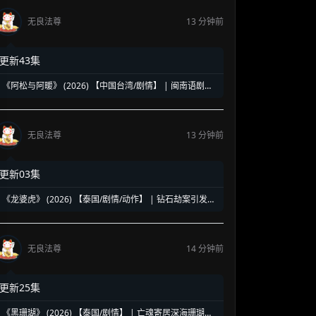
无良法尊
13 分钟前
更新43集
《阿松与阿暖》 (2026) 【中国台湾/剧情】 | 闽南语剧视
帝天后再度携手 | 2026初夏最温情治愈的烟火人间剧
无良法尊
13 分钟前
更新03集
《龙婆虎》 (2026) 【泰国/剧情/动作】 | 钻石劫案引发的
清白保卫战 | 泰式硬核动作与悬疑冒险
无良法尊
14 分钟前
更新25集
《黑珊瑚》 (2026) 【泰国/剧情】 | 亡魂寄居深海珊瑚的