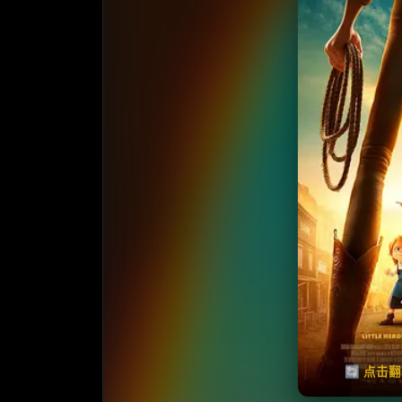
收藏
⭐️ 评
天天领红包
🔄 点击