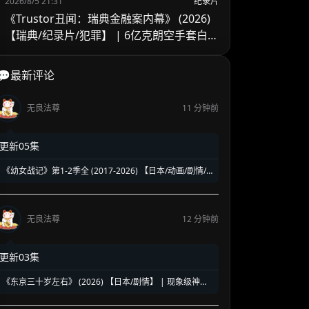
2026/8/5 21:31
纪录片
《Trustor丑闻：瑞典金融案内幕》 (2026)
【瑞典/纪录片/犯罪】 | 6亿克朗空手套白狼
奇案 | 涉案主谋亲口还原瑞典史上最猖獗金
融诈骗
💬最新评论
无良法尊
11 分钟前
更新05集
《幼女战记》第1-2季全 (2017-2026) 【日本/动画/剧情/
奇幻】 | 披着幼女皮的现代社畜怪物 | 硬核军事狂热者的
异世界神作
无良法尊
12 分钟前
更新03集
《东京三十岁左右》 (2026) 【日本/剧情】 | 现象级神剧
《三十而已》日版翻拍 | 35岁东京女子图鉴与都市救赎