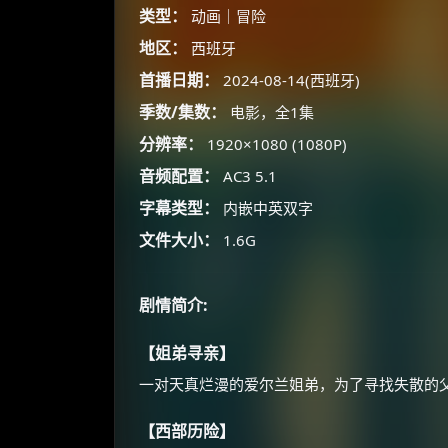
类型：
动画｜冒险
地区：
西班牙
首播日期：
2024-08-14(西班牙)
季数/集数：
电影，全1集
分辨率：
1920×1080 (1080P)
音频配置：
AC3 5.1
字幕类型：
内嵌中英双字
文件大小：
1.6G
剧情简介:
【姐弟寻亲】
一对天真烂漫的爱尔兰姐弟，为了寻找失散的
【西部历险】