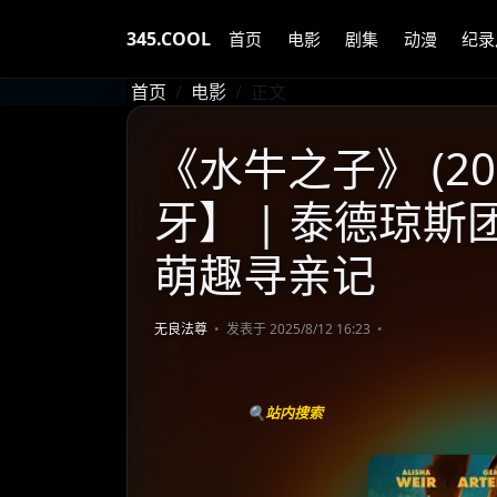
345.COOL
首页
电影
剧集
动漫
纪录
首页
电影
正文
《水牛之子》 (20
牙】 | 泰德琼斯
萌趣寻亲记
无良法尊
发表于 2025/8/12 16:23
🔍站内搜索