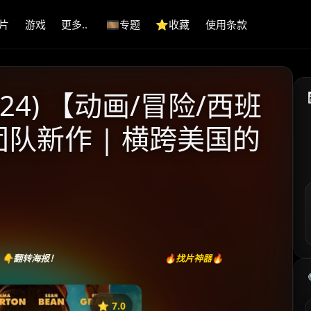
片
游戏
更多..
🎞️专题
⭐️收藏
使用条款
24) 【动画/冒险/西班
团队新作 | 横跨美国的
👇翻转海报！
🔥找片神器🔥
⭐️ 7.0