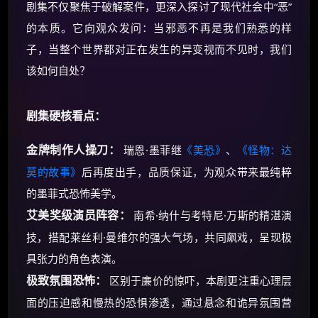
剧集不仅聚焦于破解案件，更深入探讨了现代社会中“恶”
的本质。它向观众发问：当邪恶不再是我们熟悉的样
子，当整个世界都对正在发生的异变视而不见时，我们
该如何自处？
剧集硬核看点：
金牌制作人操刀：
瑞恩·墨菲继
《美恐》
、
《怪物：达
莫的故事》
后再度出手，品质保证，为观众带来最纯粹
的墨菲式恐怖美学。
艾美奖级演员阵容：
南希·纳什与考特尼·万斯的精湛演
技，搭配莱丝利·曼维尔的强大气场，共同飙戏，呈现极
具张力的角色表演。
极致氛围恐怖：
区别于廉价的惊吓，本剧更注重心理层
面的压迫感和慢热的恐惧渗透，通过悬念和诡异氛围营