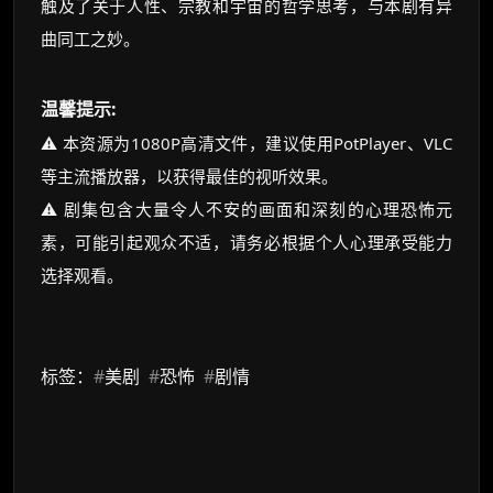
触及了关于人性、宗教和宇宙的哲学思考，与本剧有异
曲同工之妙。
温馨提示:
⚠️ 本资源为1080P高清文件，建议使用PotPlayer、VLC
等主流播放器，以获得最佳的视听效果。
⚠️ 剧集包含大量令人不安的画面和深刻的心理恐怖元
素，可能引起观众不适，请务必根据个人心理承受能力
选择观看。
标签：
#
美剧
#
恐怖
#
剧情