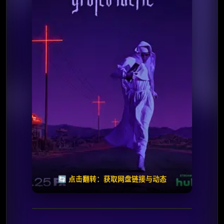
✅ 已完结
夸克网盘
🧧️
天天领红包
失效请反馈
🔄 点击翻转：获取网盘链接与动态