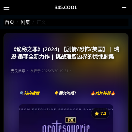
345.COOL
首页
剧集
正文
《诡秘之罪》(2024) 【剧情/恐怖/美国】 | 瑞
恩·墨菲全新力作 | 挑战理智边界的惊悚剧集
无良法尊
发表于 2025/7/30 19:21
🔍站内搜索
👇翻转海报！
🔥找片神器🔥
⭐️ 7.3
《诡秘之罪》
收藏
⭐
⭐️ 评分：7.3 | 🎬 2024年