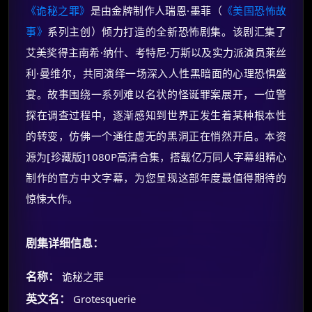
《诡秘之罪》
是由金牌制作人瑞恩·墨菲（
《美国恐怖故
事》
系列主创）倾力打造的全新恐怖剧集。该剧汇集了
艾美奖得主南希·纳什、考特尼·万斯以及实力派演员莱丝
利·曼维尔，共同演绎一场深入人性黑暗面的心理恐惧盛
宴。故事围绕一系列难以名状的怪诞罪案展开，一位警
探在调查过程中，逐渐感知到世界正发生着某种根本性
的转变，仿佛一个通往虚无的黑洞正在悄然开启。本资
源为[珍藏版]1080P高清合集，搭载亿万同人字幕组精心
制作的官方中文字幕，为您呈现这部年度最值得期待的
惊悚大作。
剧集详细信息：
名称：
诡秘之罪
英文名：
Grotesquerie