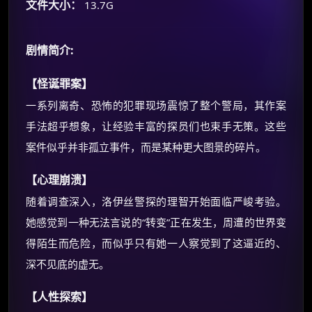
文件大小：
13.7G
×
🧧 福利领取站
剧情简介:
☕
【怪诞罪案】
一系列离奇、恐怖的犯罪现场震惊了整个警局，其作案
朋友们辛苦了 💦
手法超乎想象，让经验丰富的探员们也束手无策。这些
你需要的各种会员，都可低价购买！
如夸克12个月送14天 最低75元！
案件似乎并非孤立事件，而是某种更大图景的碎片。
价格有浮动，请直接搜索查最低价！
【心理崩溃】
还有支付宝现金红包、外卖红包、
优惠券、活动红包，每日可领。
随着调查深入，洛伊丝警探的理智开始面临严峻考验。
她感觉到一种无法言说的“转变”正在发生，周遭的世界变
⚡
前往【大淘客】领红包
得陌生而危险，而似乎只有她一人察觉到了这逼近的、
深不见底的虚无。
☕ 海外大侠？通过 Ko-fi 赐茶
【人性探索】