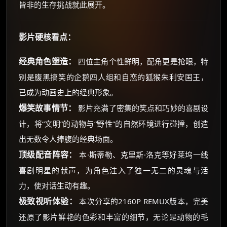
皆非的生存挑战就此展开。
影片硬核看点：
经典角色塑造：
四位主角个性鲜明，配角更是抢眼，特
别是腹黑搞笑的企鹅四人组和自恋的狐猴朱利安国王，
已成为动画史上的经典形象。
爆笑故事情节：
影片充满了密集的笑点和巧妙的喜剧设
计，将“文明”的动物与“野性”的自然环境进行碰撞，创造
出无数令人捧腹的经典场面。
顶级配音阵容：
本·斯蒂勒、克里斯·洛克等好莱坞一线
喜剧明星的献声，为角色注入了独一无二的灵魂与活
力，使对话生动有趣。
极致视听体验：
本次分享的2160P REMUX版本，完美
还原了影片鲜艳的色彩和丰富的细节，无论是动物的毛