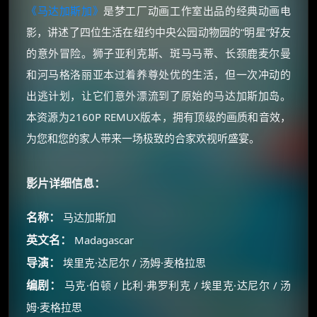
《马达加斯加》
是梦工厂动画工作室出品的经典动画电
影，讲述了四位生活在纽约中央公园动物园的“明星”好友
的意外冒险。狮子亚利克斯、斑马马蒂、长颈鹿麦尔曼
和河马格洛丽亚本过着养尊处优的生活，但一次冲动的
出逃计划，让它们意外漂流到了原始的马达加斯加岛。
本资源为2160P REMUX版本，拥有顶级的画质和音效，
为您和您的家人带来一场极致的合家欢视听盛宴。
影片详细信息：
名称：
马达加斯加
英文名：
Madagascar
导演：
埃里克·达尼尔 / 汤姆·麦格拉思
编剧：
马克·伯顿 / 比利·弗罗利克 / 埃里克·达尼尔 / 汤
姆·麦格拉思