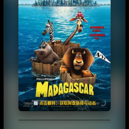
夸克网盘
🧧️
天天领红包
失效请反馈
🔄 点击翻转：获取网盘链接与动态