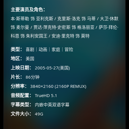
主要演员及角色：
本·斯蒂勒 饰 亚利克斯 / 克里斯·洛克 饰 马蒂 / 大卫·休默
饰 麦尔曼 / 贾达·萍克特·史密斯 饰 格洛丽亚 / 萨莎·拜伦·
科恩 饰 朱利安国王 / 安迪·里克特 饰 莫特
类型：
喜剧｜动画｜家庭｜冒险
地区：
美国
上映日期：
2005-05-27(美国)
片长：
86分钟
分辨率：
3840×2160 (2160P REMUX)
音频配置：
TrueHD 5.1
字幕类型：
内嵌中英双语字幕
×
文件大小：
49G
🧧 福利领取站