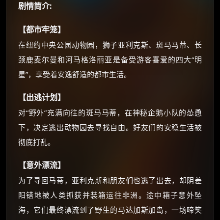
☕
剧情简介:
【都市牢笼】
朋友们辛苦了 💦
在纽约中央公园动物园，狮子亚利克斯、斑马马蒂、长
你需要的各种会员，都可低价购买！
如夸克12个月送14天 最低75元！
颈鹿麦尔曼和河马格洛丽亚是备受游客喜爱的四大“明
价格有浮动，请直接搜索查最低价！
星”，享受着安逸舒适的都市生活。
还有支付宝现金红包、外卖红包、
【出逃计划】
优惠券、活动红包，每日可领。
对“野外”充满向往的斑马马蒂，在神秘企鹅小队的怂恿
⚡
前往【大淘客】领红包
下，决定逃出动物园去寻找自由。好友们的安稳生活被
彻底打乱。
☕ 海外大侠？通过 Ko-fi 赐茶
【意外漂流】
为了寻回马蒂，亚利克斯和朋友们也逃了出去，却阴差
阳错地被人类抓获并装箱运往非洲。途中箱子意外坠
海，它们最终漂流到了野生的马达加斯加岛，一场啼笑