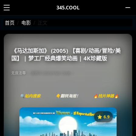
345.COOL
首页
电影
正文
《马达加斯加》 (2005) 【喜剧/动画/冒险/美
国】 | 梦工厂经典爆笑动画 | 4K珍藏版
无良法尊
发表于 2025/7/20 13:06
🔍站内搜索
👇翻转海报！
🔥找片神器🔥
⭐️ 6.9
《马达加斯加》
收藏
⭐
⭐️ 评分：6.9 | 🎬 2005年