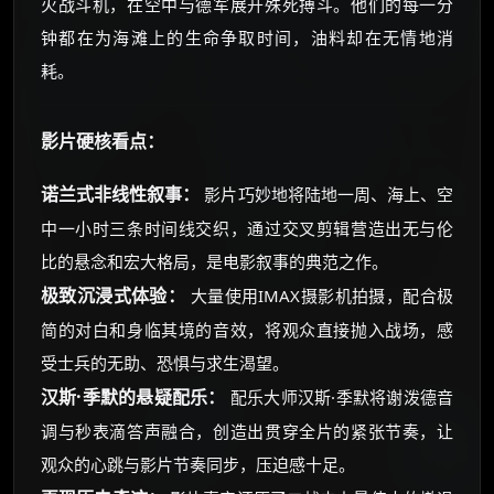
火战斗机，在空中与德军展开殊死搏斗。他们的每一分
钟都在为海滩上的生命争取时间，油料却在无情地消
耗。
影片硬核看点：
诺兰式非线性叙事：
影片巧妙地将陆地一周、海上、空
中一小时三条时间线交织，通过交叉剪辑营造出无与伦
比的悬念和宏大格局，是电影叙事的典范之作。
极致沉浸式体验：
大量使用IMAX摄影机拍摄，配合极
简的对白和身临其境的音效，将观众直接抛入战场，感
受士兵的无助、恐惧与求生渴望。
汉斯·季默的悬疑配乐：
配乐大师汉斯·季默将谢泼德音
调与秒表滴答声融合，创造出贯穿全片的紧张节奏，让
观众的心跳与影片节奏同步，压迫感十足。