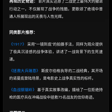
再现历史奇迹：
影片真实还原了二战史上最伟大的撤退
行动之一，不仅展现了战争的残酷，更歌颂了绝境中普
通人所展现出的无畏与人性光辉。
同类影片推荐：
《1917》
采用“一镜到底”的拍摄手法，同样为观众提供
了极具沉浸感的战争体验，讲述了一战背景下的生死速
递。
《拯救大兵瑞恩》
斯皮尔伯格执导的二战经典，其开场
的诺曼底登陆场景，是电影史上战争真实性的标杆。
《血战钢锯岭》
基于真实故事改编，描绘了一位拒绝持
枪的医疗兵在冲绳战役中拯救75名战友的信仰奇迹。