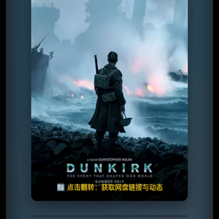
⭐️ 评分：3.9 | 🎬 2017年
夸克网盘
🧧️
天天领红包
失效请反馈
🔄 点击翻转：获取网盘链接与动态