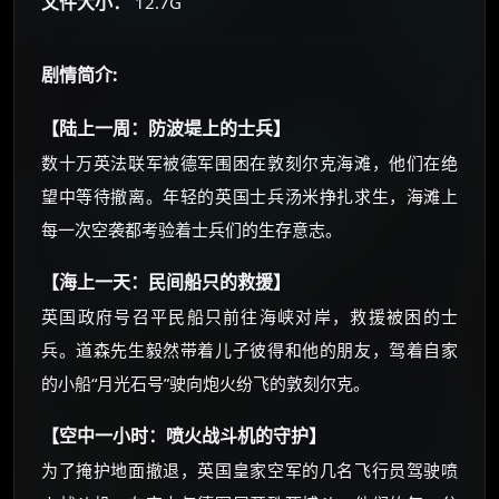
文件大小：
12.7G
☕
剧情简介:
朋友们辛苦了 💦
【陆上一周：防波堤上的士兵】
你需要的各种会员，都可低价购买！
数十万英法联军被德军围困在敦刻尔克海滩，他们在绝
如夸克12个月送14天 最低75元！
价格有浮动，请直接搜索查最低价！
望中等待撤离。年轻的英国士兵汤米挣扎求生，海滩上
每一次空袭都考验着士兵们的生存意志。
还有支付宝现金红包、外卖红包、
优惠券、活动红包，每日可领。
【海上一天：民间船只的救援】
⚡
前往【大淘客】领红包
英国政府号召平民船只前往海峡对岸，救援被困的士
兵。道森先生毅然带着儿子彼得和他的朋友，驾着自家
☕ 海外大侠？通过 Ko-fi 赐茶
的小船“月光石号”驶向炮火纷飞的敦刻尔克。
【空中一小时：喷火战斗机的守护】
为了掩护地面撤退，英国皇家空军的几名飞行员驾驶喷