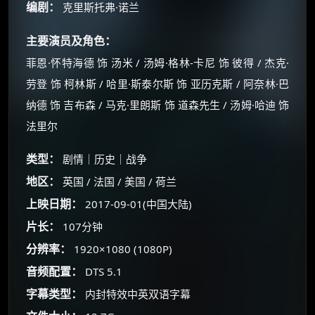
编剧：
克里斯托弗·诺兰
主要演员及角色：
菲恩·怀特海德 饰 汤米 / 汤姆·格林-卡尼 饰 彼得 / 杰克·
劳登 饰 柯林斯 / 哈里·斯泰尔斯 饰 亚历克斯 / 阿奈林·巴
纳德 饰 吉布森 / 马克·里朗斯 饰 道森先生 / 汤姆·哈迪 饰
法里尔
类型：
剧情｜历史｜战争
地区：
英国 / 法国 / 美国 / 荷兰
上映日期：
2017-09-01(中国大陆)
片长：
107分钟
分辨率：
1920×1080 (1080P)
音频配置：
DTS 5.1
字幕类型：
内封特效中英双语字幕
×
🧧 福利领取站