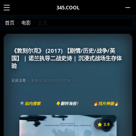
345.COOL
首页
电影
正文
《敦刻尔克》 (2017) 【剧情/历史/战争/英
国】 | 诺兰执导二战史诗 | 沉浸式战场生存体
验
无良法尊
发表于 2025/7/15 17:29
🔍站内搜索
👇翻转海报！
🔥找片神器🔥
⭐️ 3.9
《敦刻尔克》
收藏
⭐