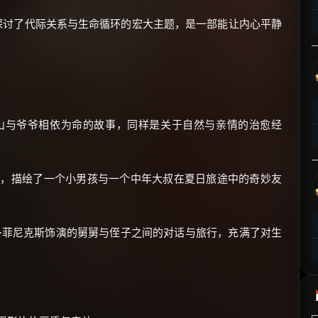
⚡
前往【大淘客】领红包
探讨了代际关系与生命循环的宏大主题，是一部能让内心平静
☕ 海外大侠？通过 Ko-fi 赐茶
山与爷爷相依为命的故事，同样是关于自然与亲情的治愈经
，描绘了一个小男孩与一个中年大叔在夏日旅途中的奇妙友
·菲尼克斯饰演的舅舅与侄子之间的对话与旅行，充满了对生