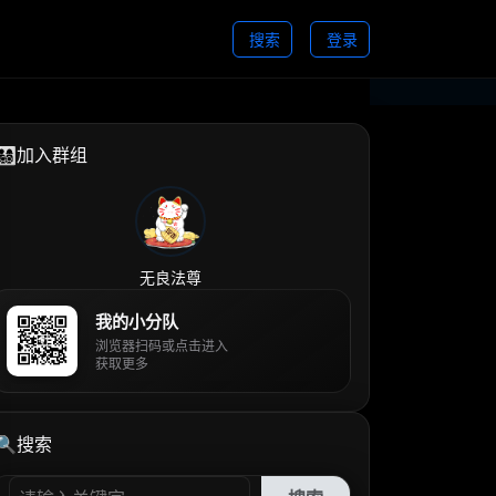
搜索
登录
👨‍👩‍👧‍👦加入群组
无良法尊
我的小分队
浏览器扫码或点击进入
获取更多
🔍搜索