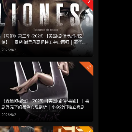
1
《母狮》第三季 (2026) 【美国/剧情/动作/惊
悚】 | 泰勒·谢里丹高标特工宇宙回归 | 豪华阵
容延续高水准硬核谍战
2026/8/2
2
《麦迪的秘密》 (2025) 【美国/剧情/喜剧】 | 喜
剧外壳下的黑色心理剖析 | 小众冷门独立喜剧
2026/8/2
3