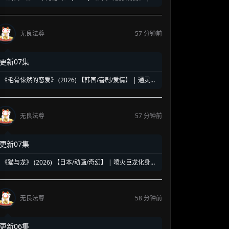
村北斗演绎致命暗恋执念 | 跨越岁月的爱欲与疯狂真相
无良法尊
57 分钟前
更新07集
《毛骨悚然的恋爱》 (2026) 【韩国/喜剧/爱情】 | 通灵继
承人碰瓷王牌检察官 | 经典见鬼女友的高能爆笑剧版翻拍
无良法尊
57 分钟前
更新07集
《猫与龙》 (2026) 【日本/动画/奇幻】 | 喷火巨龙化身暖
心“翅膀大叔” | 猛男必看的治愈系森林猫猫物语
无良法尊
58 分钟前
更新06集