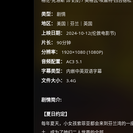
格伦·克洛斯 饰 奶奶 / 英格瓦·埃盖特·西古德松 
类型：
剧情
地区：
美国｜芬兰｜英国
上映日期：
2024-10-12(伦敦电影节)
片长：
90分钟
分辨率：
1920×1080 (1080P)
音频配置：
AC3 5.1
字幕类型：
内嵌中英双语字幕
文件大小：
3.4G
剧情简介:
【夏日约定】
每年夏天，小女孩索菲亚都会来到芬兰湾的一
土，成为了她们二人世界的全部。