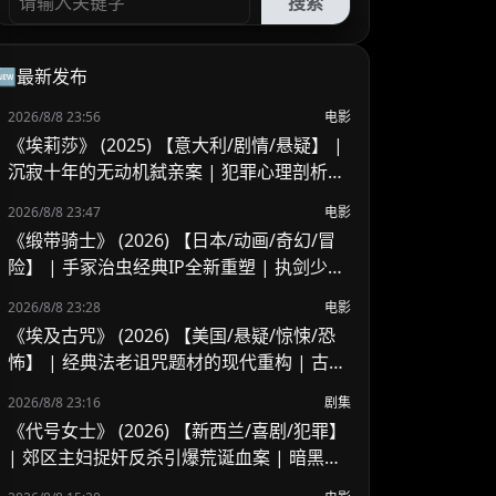
搜索
🆕最新发布
2026/8/8 23:56
电影
《埃莉莎》 (2025) 【意大利/剧情/悬疑】 |
沉寂十年的无动机弑亲案 | 犯罪心理剖析与
灵魂救赎之旅
2026/8/8 23:47
电影
《缎带骑士》 (2026) 【日本/动画/奇幻/冒
险】 | 手冢治虫经典IP全新重塑 | 执剑少女
的绝境反抗与英雄救赎
2026/8/8 23:28
电影
《埃及古咒》 (2026) 【美国/悬疑/惊悚/恐
怖】 | 经典法老诅咒题材的现代重构 | 古老
埃及巫术与家族阴谋的暗黑交织
2026/8/8 23:16
剧集
《代号女士》 (2026) 【新西兰/喜剧/犯罪】
| 郊区主妇捉奸反杀引爆荒诞血案 | 暗黑黑
色幽默版《致命女人》