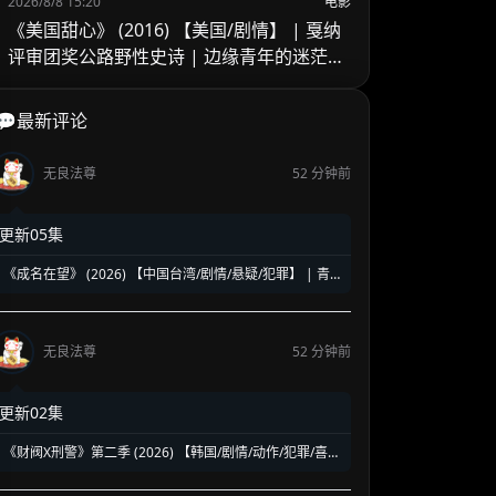
2026/8/8 15:20
电影
《美国甜心》 (2016) 【美国/剧情】 | 戛纳
评审团奖公路野性史诗 | 边缘青年的迷茫、
浪荡与青春狂想
💬最新评论
无良法尊
52 分钟前
更新05集
《成名在望》 (2026) 【中国台湾/剧情/悬疑/犯罪】 | 青
春真相与权力赎罪的悬疑名场面 | 视帝级阵容高能对决
无良法尊
52 分钟前
更新02集
《财阀X刑警》第二季 (2026) 【韩国/剧情/动作/犯罪/喜
剧】 | 钞能力刑警华丽回归 | 豪门资本与警界危机的全新
碰撞