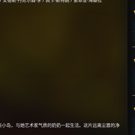
/ 安德斯·丹尼尔森·李 / 佩卡·斯特朗 / 索菲亚·海基拉
座小岛，与她艺术家气质的奶奶一起生活。这片远离尘嚣的净