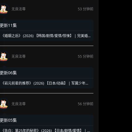
无良法尊
53 分钟前
更新11集
《婚姻之后》 (2026) 【韩国/剧情/爱情/惊悚】 | 完美婚
姻背后的致命绑架案 | 南宫珉绝境缉凶的悬疑反转神作
无良法尊
55 分钟前
更新06集
《岩元前辈的推荐》 (2026) 【日本/动画】 | 军属少年的
超自然浪漫调查 | 时代帷幕下的能力者奇谭
无良法尊
56 分钟前
更新05集
《告白：第25年的秘密》 (2026) 【日本/剧情/爱情】 | 松