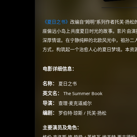
《夏日之书》
改编自“姆明”系列作者托芙·扬
座偏远小岛上共度夏日时光的故事。影片由演
深厚情谊。在宁静纯粹的北欧风光中，祖孙二
方式，构筑起一个治愈人心的夏日梦境。本资源
电影详细信息：
名称：
夏日之书
英文名：
The Summer Book
导演：
查理·麦克道威尔
编剧：
罗伯特·琼斯 / 托芙·扬松
主要演员及角色：