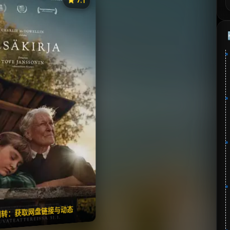
《夏日之书》
⭐
分：7.1 | 🎬 2025年
夸克网盘
🧧️
失效请反馈
翻转：获取网盘链接与动态