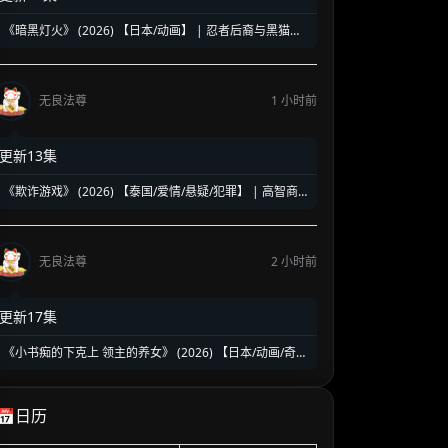
《暗黑灯火》 (2026) 【日本/动画】 | 忍者后裔与黑猫凶
星的契约决战 | 燃系热血新番《黑炬》引爆盛夏
无良法尊
1 小时前
更新13集
《欺诈游戏》 (2026) 【泰国/爱情/悬疑/犯罪】 | 高智商
骗局中的致命沉沦 | 泰式反转版《惊天魔盗团》
无良法尊
2 小时前
更新17集
《小书痴的下克上 领主的养女》 (2026) 【日本/动画/奇
幻】 | 活版印刷时代的开启与贵族斗争 | 2026春季热播的
异世界种田流巅峰动画第四季
📅日历