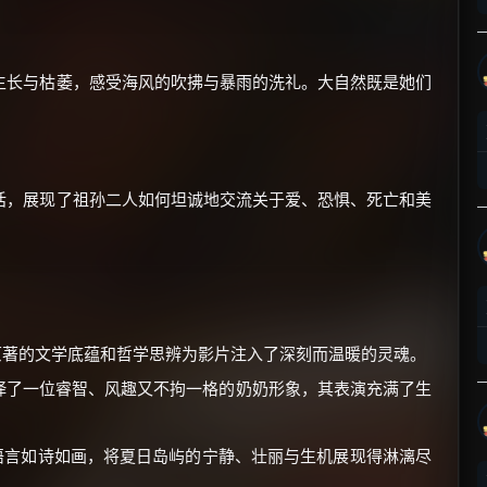
生长与枯萎，感受海风的吹拂与暴雨的洗礼。大自然既是她们
×
🧧 福利领取站
话，展现了祖孙二人如何坦诚地交流关于爱、恐惧、死亡和美
☕
朋友们辛苦了 💦
你需要的各种会员，都可低价购买！
著的文学底蕴和哲学思辨为影片注入了深刻而温暖的灵魂。
如夸克12个月送14天 最低75元！
价格有浮动，请直接搜索查最低价！
绎了一位睿智、风趣又不拘一格的奶奶形象，其表演充满了生
还有支付宝现金红包、外卖红包、
优惠券、活动红包，每日可领。
语言如诗如画，将夏日岛屿的宁静、壮丽与生机展现得淋漓尽