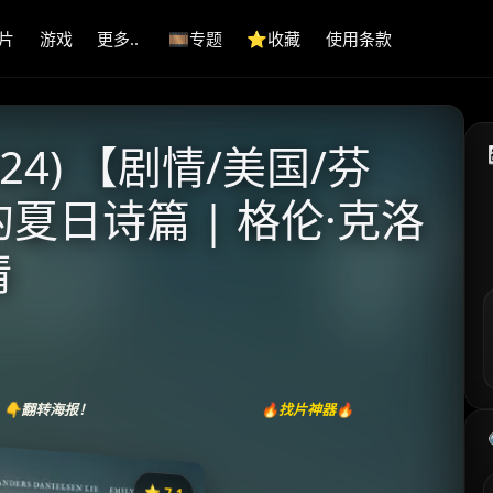
片
游戏
更多..
🎞️专题
⭐️收藏
使用条款
24) 【剧情/美国/芬
的夏日诗篇 | 格伦·克洛
情
👇翻转海报！
🔥找片神器🔥
⭐️ 7.1