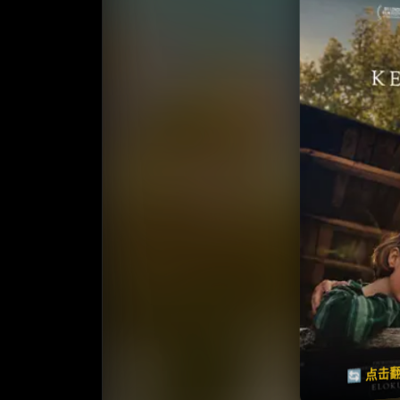
收藏
⭐️ 评
天天领红包
🔄 点击