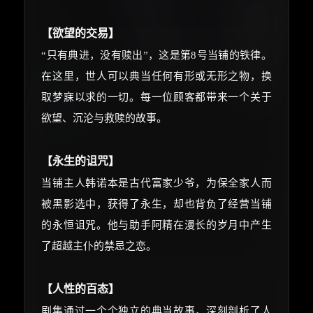
☕
【欲望的交易】
“只有典进，没有赎出”，这是第8号当铺的铁律。
在这里，世人可以典当任何有形或无形之物，换
朋友们辛苦了 💦
取梦寐以求的一切。每一位顾客都带来一个关于
你需要的各种会员，都可低价购买！
欲望、沉沦与救赎的故事。
如夸克12个月送14天 最低75元！
价格有浮动，请直接搜索查最低价！
【永生的诅咒】
还有支付宝现金红包、外卖红包、
优惠券、活动红包，每日可领。
当铺主人韩诺本是古代富家少爷，为保全家人而
被黑影选中，获得了永生，却也背负了经营当铺
⚡
前往【大淘客】领红包
的永恒诅咒。他与助手阿精在漫长的岁月中产生
了超越主仆的禁忌之恋。
☕ 海外大侠？通过 Ko-fi 赐茶
【人性的百态】
剧集通过一个个独立的典当故事，深刻剖析了人