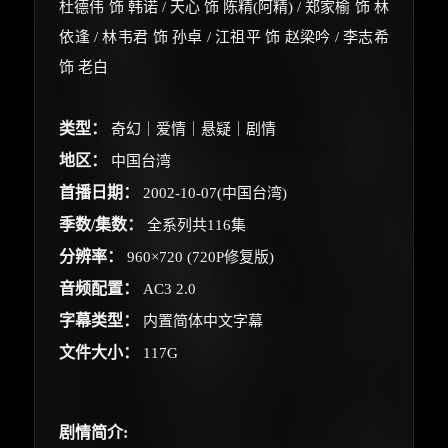
杜德伟 饰 韩诺 / 天心 饰 陈精(阿精) / 郑家榆 饰 林
依逢 / 林韦君 饰 孙卓 / 江祖平 饰 赵梁吟 / 李志希
饰 老白
类型：
奇幻｜爱情｜悬疑｜剧情
地区：
中国台湾
首播日期：
2002-10-07(中国台湾)
季数/集数：
全系列共116集
分辨率：
960×720 (720P修复版)
音频配置：
AC3 2.0
字幕类型：
内置简体中文字幕
文件大小：
117G
×
剧情简介:
🧧 福利领取站