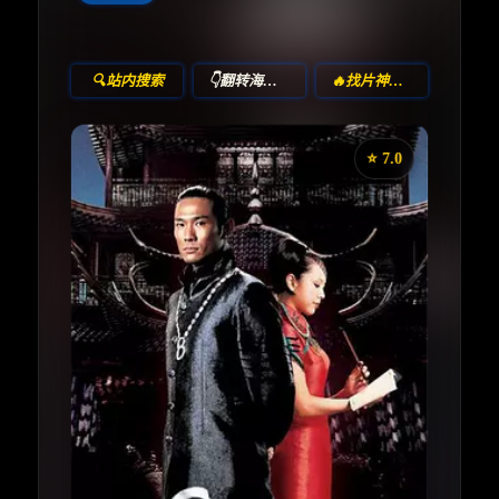
🔍站内搜索
👇翻转海报！
🔥找片神器🔥
⭐️ 7.0
《第8号当铺》
收藏
⭐
⭐️ 评分：7.0 | 🎬 2003年
✅ 已完结
夸克网盘