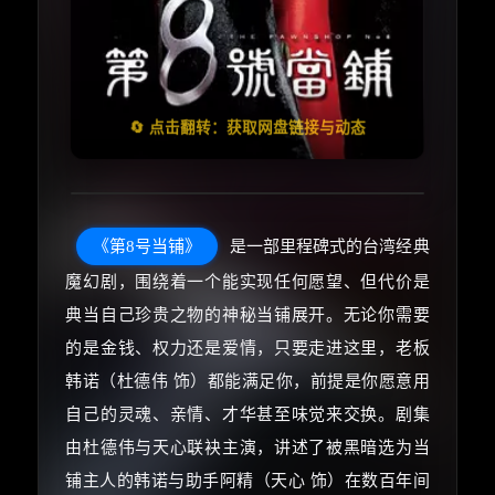
🧧️
失效请反馈
天天领红包
🔄 点击翻转：获取网盘链接与动态
《第8号当铺》
是一部里程碑式的台湾经典
魔幻剧，围绕着一个能实现任何愿望、但代价是
典当自己珍贵之物的神秘当铺展开。无论你需要
的是金钱、权力还是爱情，只要走进这里，老板
韩诺（杜德伟 饰）都能满足你，前提是你愿意用
自己的灵魂、亲情、才华甚至味觉来交换。剧集
由杜德伟与天心联袂主演，讲述了被黑暗选为当
铺主人的韩诺与助手阿精（天心 饰）在数百年间