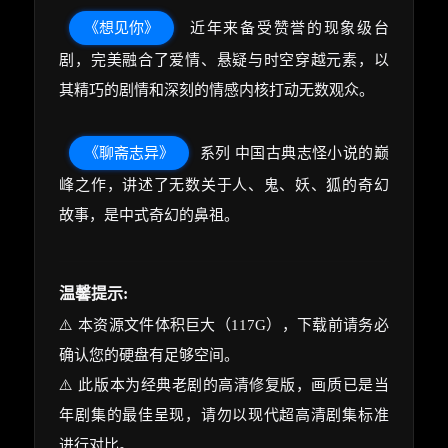
《想见你》
近年来备受赞誉的现象级台
剧，完美融合了爱情、悬疑与时空穿越元素，以
其精巧的剧情和深刻的情感内核打动无数观众。
《聊斋志异》
系列 中国古典志怪小说的巅
峰之作，讲述了无数关于人、鬼、妖、狐的奇幻
故事，是中式奇幻的鼻祖。
温馨提示:
⚠️ 本资源文件体积巨大（117G），下载前请务必
确认您的硬盘有足够空间。
⚠️ 此版本为经典老剧的高清修复版，画质已是当
年剧集的最佳呈现，请勿以现代超高清剧集标准
进行对比。