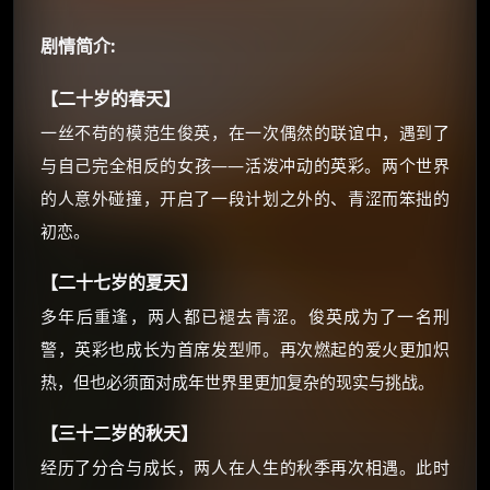
☕
剧情简介:
朋友们辛苦了 💦
【二十岁的春天】
你需要的各种会员，都可低价购买！
一丝不苟的模范生俊英，在一次偶然的联谊中，遇到了
如夸克12个月送14天 最低75元！
与自己完全相反的女孩——活泼冲动的英彩。两个世界
价格有浮动，请直接搜索查最低价！
的人意外碰撞，开启了一段计划之外的、青涩而笨拙的
还有支付宝现金红包、外卖红包、
初恋。
优惠券、活动红包，每日可领。
【二十七岁的夏天】
⚡
前往【大淘客】领红包
多年后重逢，两人都已褪去青涩。俊英成为了一名刑
警，英彩也成长为首席发型师。再次燃起的爱火更加炽
☕ 海外大侠？通过 Ko-fi 赐茶
热，但也必须面对成年世界里更加复杂的现实与挑战。
【三十二岁的秋天】
经历了分合与成长，两人在人生的秋季再次相遇。此时