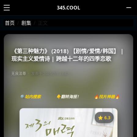
345.COOL
首页
剧集
正文
《第三种魅力》 (2018) 【剧情/爱情/韩国】 |
现实主义爱情诗 | 跨越十二年的四季恋歌
无良法尊
发表于 2025/7/7 13:47
🔍站内搜索
👇翻转海报！
🔥找片神器🔥
⭐️ 6.3
《第三种魅力》
收藏
⭐
⭐️ 评分：6.3 | 🎬 2018年