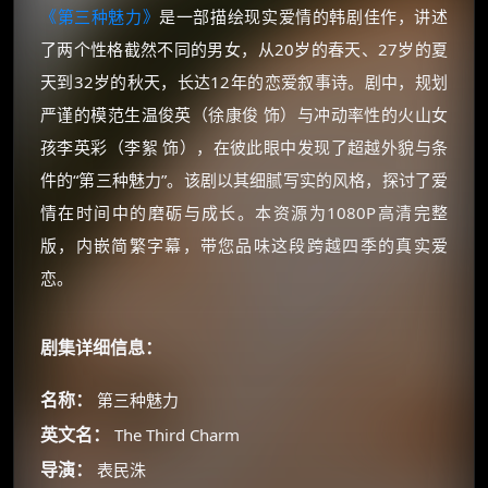
《第三种魅力》
是一部描绘现实爱情的韩剧佳作，讲述
了两个性格截然不同的男女，从20岁的春天、27岁的夏
天到32岁的秋天，长达12年的恋爱叙事诗。剧中，规划
严谨的模范生温俊英（徐康俊 饰）与冲动率性的火山女
孩李英彩（李絮 饰），在彼此眼中发现了超越外貌与条
件的“第三种魅力”。该剧以其细腻写实的风格，探讨了爱
情在时间中的磨砺与成长。本资源为1080P高清完整
版，内嵌简繁字幕，带您品味这段跨越四季的真实爱
恋。
剧集详细信息：
名称：
第三种魅力
英文名：
The Third Charm
导演：
表民洙