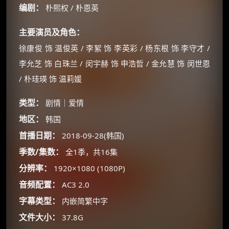
编剧：
朴熙权 / 朴恩英
主要演员及角色：
徐康俊 饰 温俊英 / 李絮 饰 李英彩 / 杨东根 饰 李守才 /
李允芝 饰 白珠兰 / 闵宇赫 饰 申浩哲 / 金允慧 饰 闵世恩
/ 朴珪瑛 饰 温莉媛
类型：
剧情｜爱情
地区：
韩国
首播日期：
2018-09-28(韩国)
季数/集数：
全1季，共16集
分辨率：
1920×1080 (1080P)
音频配置：
AC3 2.0
字幕类型：
内嵌简繁中字
×
🧧 福利领取站
文件大小：
37.8G