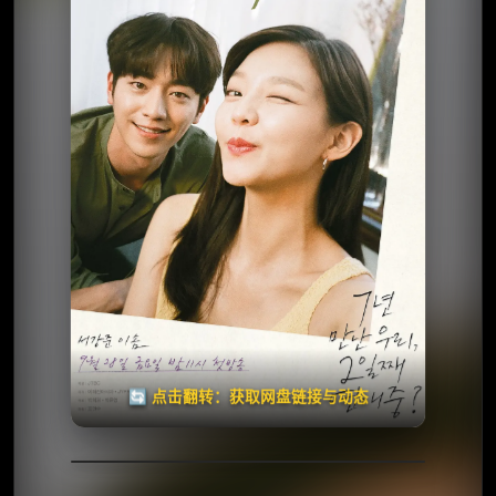
✅ 已完结
夸克网盘
失效请反馈
🧧️
天天领红包
🔄 点击翻转：获取网盘链接与动态