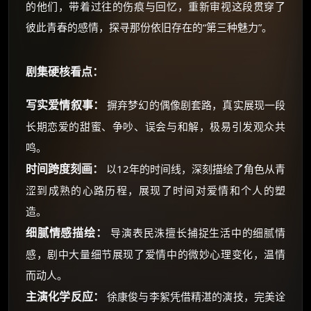
的他们，带着过往的伤痕与回忆，重新审视这段贯穿了
彼此青春的感情，探寻那份依旧存在的“第三种魅力”。
剧集硬核看点：
写实爱情叙事：
摒弃梦幻的偶像剧套路，真实展现一段
长期恋爱的甜蜜、争吵、误会与和解，极易引发观众共
鸣。
时间跨度刻画：
以12年的时间线，深刻描绘了角色从青
涩到成熟的心路历程，展现了时间对爱情和个人的塑
造。
细腻情感描绘：
导演表民洙擅长捕捉生活中的细腻情
感，剧中大量细节展现了爱情中的微妙心理变化，温情
而动人。
主演化学反应：
徐康俊与李絮凭借精湛的演技，完美诠