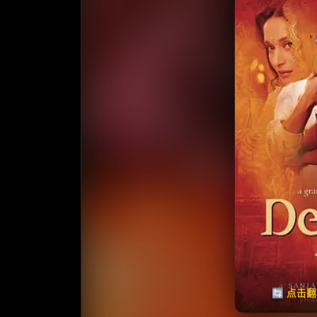
收藏
⭐
⭐️ 评
天天领红包
🔄 点击