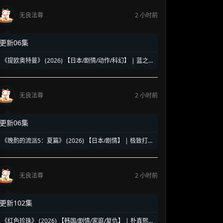
无良法尊
2 小时前
更新06集
《提欧奥特曼》 (2026) 【日本/剧情/动作/科幻】 | 蓝之
巨人的地球守护物语 | 兽医学少年与宇宙怪兽的命运对决
无良法尊
2 小时前
更新06集
《晚酌的流派5：夏篇》 (2026) 【日本/剧情】 | 极致打工
人的终极饮酒美学 | 盛夏消暑必备的硬核孤独美食神剧
无良法尊
2 小时前
更新102集
《红色珍珠》 (2026) 【韩国/剧情/家庭/复仇】 | 朴真熙