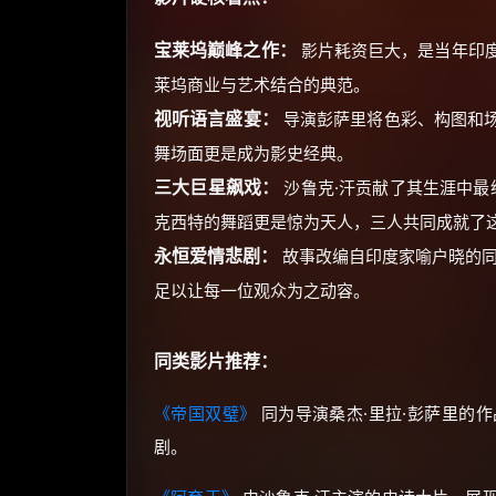
宝莱坞巅峰之作：
影片耗资巨大，是当年印
莱坞商业与艺术结合的典范。
视听语言盛宴：
导演彭萨里将色彩、构图和
舞场面更是成为影史经典。
三大巨星飙戏：
沙鲁克·汗贡献了其生涯中最
克西特的舞蹈更是惊为天人，三人共同成就了
永恒爱情悲剧：
故事改编自印度家喻户晓的同
足以让每一位观众为之动容。
同类影片推荐：
《帝国双璧》
同为导演桑杰·里拉·彭萨里的
剧。