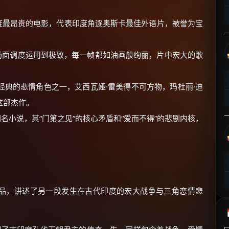
⚡
前往【大淘客】领红包
度最昂贵的电影，代表印度角逐奥斯卡最佳外语片，被誉为宝
☕ 海外大侠？通过 Ko-fi 赐茶
场面调度运用到极致，每一帧都如油画般绚丽，片中宏大的歌
经典的悲情角色之一，艾西瓦娅·雷美得不可方物，玛杜丽·迪
这部杰作。
名小说，其“门第之见”的核心矛盾和“爱而不得”的悲剧内核，
作品，讲述了另一段发生在古代印度的宏大战争与三角恋情悲