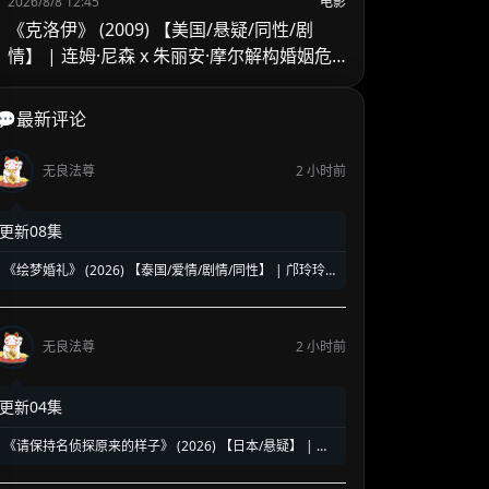
2026/8/8 12:45
电影
《克洛伊》 (2009) 【美国/悬疑/同性/剧
情】 | 连姆·尼森 x 朱丽安·摩尔解构婚姻危
机 | 顶级情欲悬疑里的欲望与救赎
💬最新评论
无良法尊
2 小时前
更新08集
《绘梦婚礼》 (2026) 【泰国/爱情/剧情/同性】 | 邝玲玲
与Orm的二搭深情力作 | 探讨执子之手背后的现实与成长
无良法尊
2 小时前
更新04集
《请保持名侦探原来的样子》 (2026) 【日本/悬疑】 | 幻
觉中的神级脑洞日常推理 | 轮椅上的阿尔茨海默名侦探