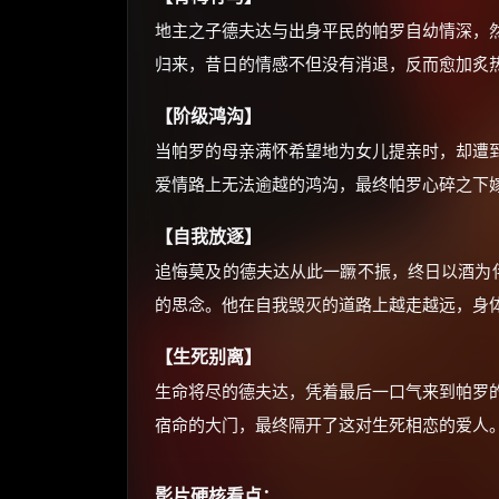
地主之子德夫达与出身平民的帕罗自幼情深，
归来，昔日的情感不但没有消退，反而愈加炙
【阶级鸿沟】
当帕罗的母亲满怀希望地为女儿提亲时，却遭
爱情路上无法逾越的鸿沟，最终帕罗心碎之下
【自我放逐】
追悔莫及的德夫达从此一蹶不振，终日以酒为伴
的思念。他在自我毁灭的道路上越走越远，身
【生死别离】
生命将尽的德夫达，凭着最后一口气来到帕罗
宿命的大门，最终隔开了这对生死相恋的爱人
影片硬核看点：