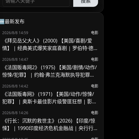
搜索
🆕最新发布
2026/8/8 14:59
电影
《拜见岳父大人》 (2000) 【美国/喜剧/爱
情】 | 经典美式爆笑家庭喜剧 | 罗伯特·德尼
罗 x 本·斯蒂勒的交锋
2026/8/8 14:47
电影
《法国贩毒网2》 (1975) 【美国/剧情/动作/
惊悚/犯罪】 | 约翰·弗兰克海默执导犯罪续
作 | 吉恩·哈克曼跨国缉毒的异乡困局
2026/8/8 14:42
电影
《法国贩毒网》 (1971) 【美国/动作/惊悚/
犯罪】 | 奥斯卡最佳影片级警匪狂想 | 影史
野性追逐戏与警匪片里程碑
2026/8/8 14:26
电影
《行长：沉默的救世主》 (2026) 【印度/惊
悚】 | 1990印度经济危机金融战 | 央行行长
挽救国家崩溃危机