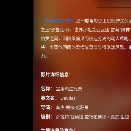
《宝莱坞生死恋》
是印度电影史上里程碑式的爱
之王”沙鲁克·汗、世界小姐艾西瓦娅·雷与“舞
帕罗之间，因阶级偏见而被迫分离的动人悲剧
将一个荡气回肠的爱情故事渲染得淋漓尽致。
力。
影片详细信息：
名称：
宝莱坞生死恋
英文名：
Devdas
导演：
桑杰·里拉·彭萨里
编剧：
萨拉特·钱德拉·查托帕迪耶 / 桑杰·里拉
主要演员及角色：