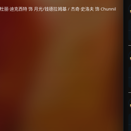
玛杜丽·迪克西特 饰 月光/钱德拉姆基 / 杰奇·史洛夫 饰 Chunnil