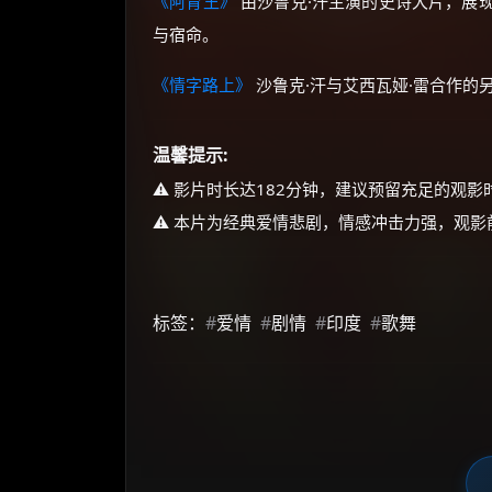
《阿育王》
由沙鲁克·汗主演的史诗大片，展
与宿命。
《情字路上》
沙鲁克·汗与艾西瓦娅·雷合作的
温馨提示:
⚠️ 影片时长达182分钟，建议预留充足的观
⚠️ 本片为经典爱情悲剧，情感冲击力强，观
标签：
#
爱情
#
剧情
#
印度
#
歌舞