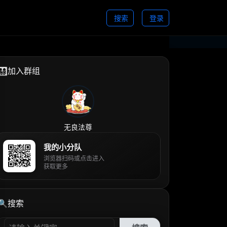
搜索
登录
👨‍👩‍👧‍👦加入群组
无良法尊
我的小分队
浏览器扫码或点击进入
获取更多
🔍搜索