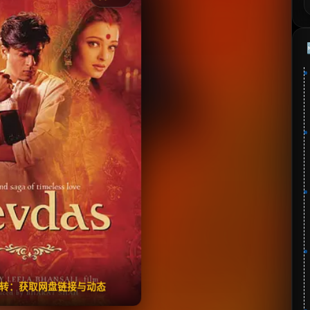
《宝莱坞生死恋》
分：7.5 | 🎬 2002年
夸克网盘
🧧️
失效请反馈
翻转：获取网盘链接与动态