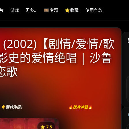
片
游戏
更多..
🎞️专题
⭐️收藏
使用条款
2002)【剧情/爱情/歌
度影史的爱情绝唱 | 沙鲁
恋歌
👇翻转海报！
🔥找片神器🔥
⭐️ 7.5