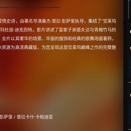
情史诗，由著名导演桑杰·里拉·彭萨里执导，集结了“宝莱坞
神”玛杜丽·迪克西特。影片讲述了富家子弟德夫达与青梅竹马的
。全片以其奢华的场景、华丽的服饰和经典的歌舞场面著称，
本资源为高清典藏版，为您呈现这部宝莱坞巅峰之作的完整魅
·彭萨里 / 普拉卡什·卡帕迪亚