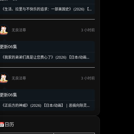
《生活、拉里与不快乐的追求：一部美国史》 (2026) 【美
国/喜剧】 | 贱神拉里恶搞建国两百五十年 | 伪历史版《抑
制热情》荒诞来袭
无良法尊
3 小时前
更新06集
《我家的弟弟们真是让您费心了》 (2026) 【日本/动画】
| 突如其来的同居大危机 | 2026盛夏必看的超人气乙女向
治愈乙女番
无良法尊
3 小时前
更新06集
《正后方的神威》 (2026) 【日本/动画】 | 恶搞向除灵搞
笑新番 | 极致反差的爽到升天爆笑之旅
📅日历