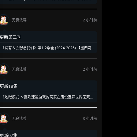
强势回归新作 | 揭露豪门恩怨背后的带血真相
无良法尊
2 小时前
更新第二季
《没有人会想念我们》第1-2季全 (2024-2026) 【墨西哥/
剧情】 | 90年代校园暗黑青春物语 | 五个边缘 loser 的地
下校园经营法则
无良法尊
2 小时前
更新18集
《地狱模式 ～喜欢速通游戏的玩家在废设定异世界无双
～》第1-2季全 (2026) 【日本/动画/奇幻/冒险】 | 终极硬
核废人玩家的受死流异世界无双 | 骨灰级高玩必看的硬核
转生神作
无良法尊
3 小时前
更新07集