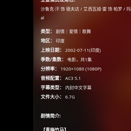
沙鲁克·汗 饰 德夫达 / 艾西瓦娅·雷 饰 帕罗 / 
al
类型：
剧情｜爱情｜歌舞
地区：
印度
上映日期：
2002-07-11(印度)
季数/集数：
电影，共1集
分辨率：
1920×1080 (1080P)
音频配置：
AC3 5.1
字幕类型：
内封中文字幕
文件大小：
6.7G
剧情简介:
【青梅竹马】