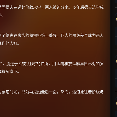
然而德夫达远赴伦敦求学，两人被迫分离。多年后德夫达学成
热。
到了德夫达家族的傲慢拒绝与羞辱。巨大的阶级差异成为两人
×
🧧 福利领取站
嫁作他人妇。
☕
，流连于名妓“月光”的住所，用酒精和放纵麻痹自己对帕罗
体每况愈下。
朋友们辛苦了 💦
你需要的各种会员，都可低价购买！
如夸克12个月送14天 最低75元！
的豪宅门前，只为再见她最后一面。然而，这道象征着阶级与
价格有浮动，请直接搜索查最低价！
。
还有支付宝现金红包、外卖红包、
优惠券、活动红包，每日可领。