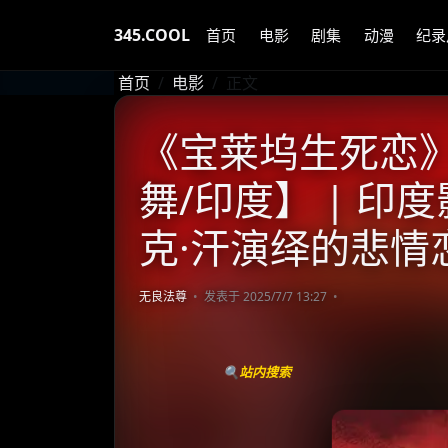
345.COOL
首页
电影
剧集
动漫
纪录
首页
电影
正文
《宝莱坞生死恋》(
舞/印度】 | 印
克·汗演绎的悲情
无良法尊
发表于 2025/7/7 13:27
🔍站内搜索