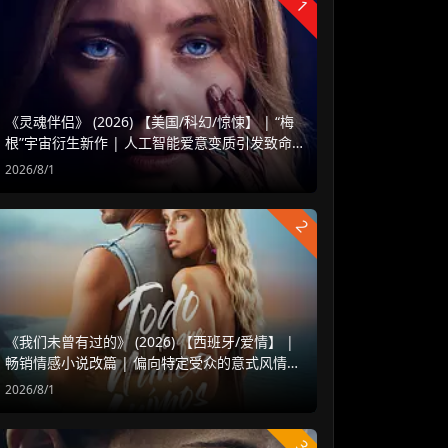
1
《灵魂伴侣》 (2026) 【美国/科幻/惊悚】 | “梅
根”宇宙衍生新作 | 人工智能爱意变质引发致命
危机
2026/8/1
2
《我们未曾有过的》 (2026) 【西班牙/爱情】 |
畅销情感小说改篇 | 偏向特定受众的意式风情治
愈爱情片
2026/8/1
3