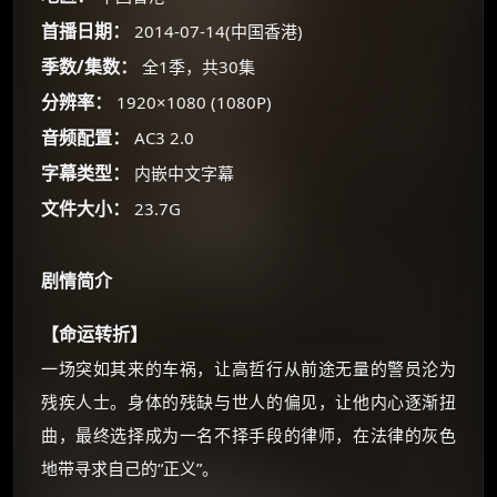
首播日期：
2014-07-14(中国香港)
×
🧧 福利领取站
季数/集数：
全1季，共30集
☕
分辨率：
1920×1080 (1080P)
音频配置：
AC3 2.0
字幕类型：
内嵌中文字幕
朋友们辛苦了 💦
文件大小：
23.7G
你需要的各种会员，都可低价购买！
如夸克12个月送14天 最低75元！
价格有浮动，请直接搜索查最低价！
剧情简介
还有支付宝现金红包、外卖红包、
优惠券、活动红包，每日可领。
【命运转折】
一场突如其来的车祸，让高哲行从前途无量的警员沦为
⚡
前往【大淘客】领红包
残疾人士。身体的残缺与世人的偏见，让他内心逐渐扭
曲，最终选择成为一名不择手段的律师，在法律的灰色
☕ 海外大侠？通过 Ko-fi 赐茶
地带寻求自己的“正义”。