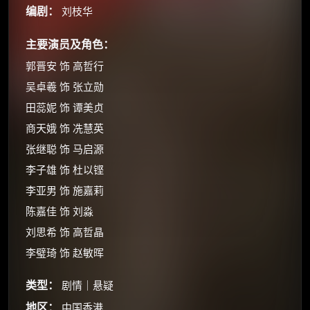
编剧：
刘枝华
主要演员及角色：
郭晋安 饰 高哲行
吴卓羲 饰 张立勋
田蕊妮 饰 谭美贞
商天娥 饰 冼慧英
张继聪 饰 马启源
李子雄 饰 杜以铿
李亚男 饰 施嘉莉
陈嘉佳 饰 刘淼
刘思希 饰 高哲晶
李璧琦 饰 赵敏晖
类型：
剧情｜悬疑
地区：
中国香港