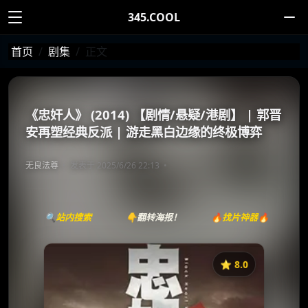
345.COOL
首页
剧集
正文
《忠奸人》 (2014) 【剧情/悬疑/港剧】 | 郭晋
安再塑经典反派 | 游走黑白边缘的终极博弈
无良法尊
发表于 2025/6/26 22:13
🔍站内搜索
👇翻转海报！
🔥找片神器🔥
⭐️ 8.0
《忠奸人》
收藏
⭐
⭐️ 评分：8.0 | 🎬 2014年