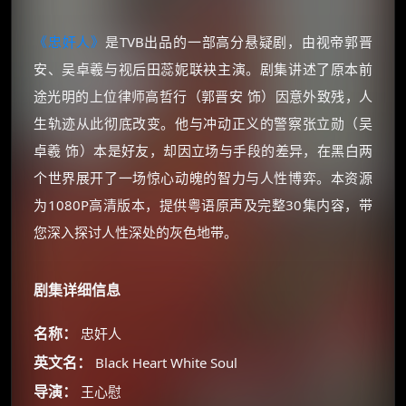
《忠奸人》
是TVB出品的一部高分悬疑剧，由视帝郭晋
安、吴卓羲与视后田蕊妮联袂主演。剧集讲述了原本前
途光明的上位律师高哲行（郭晋安 饰）因意外致残，人
生轨迹从此彻底改变。他与冲动正义的警察张立勋（吴
卓羲 饰）本是好友，却因立场与手段的差异，在黑白两
个世界展开了一场惊心动魄的智力与人性博弈。本资源
为1080P高清版本，提供粤语原声及完整30集内容，带
您深入探讨人性深处的灰色地带。
剧集详细信息
名称：
忠奸人
英文名：
Black Heart White Soul
导演：
王心慰