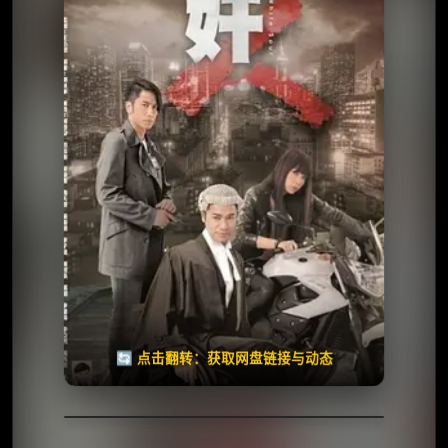
✅ 已完结
夸克网盘
🧧️
天天领红包
失效请反馈
🔄 点击翻转：获取网盘链接与动态