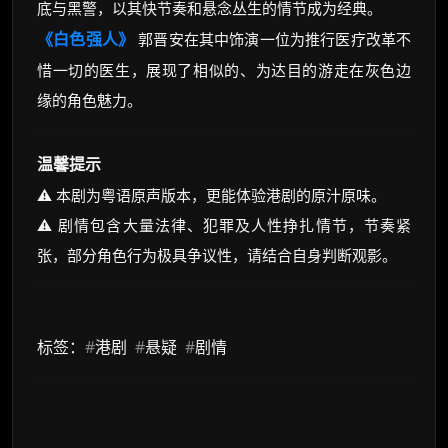
底与黑警，以其快节奏和悬念丛生的情节成为经典。
《白色强人》
郭晋安在其中饰演一位为推行医疗改革不
惜一切的医生，展现了相似的、为达目的游走在灰色边
缘的角色魅力。
温馨提示
⚠️ 本剧为粤语原声版本，更能体验港剧的原汁原味。
⚠️ 剧情包含大量法律、犯罪及人性挣扎情节，节奏紧
张，部分角色行为极具争议性，请结合自身判断观影。
标签：
#
港剧
#
悬疑
#
剧情