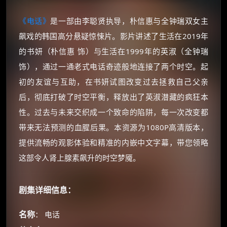
《电话》
是一部由李聪贤执导，朴信惠与全钟瑞双女主
飙戏的韩国高分悬疑惊悚片。影片讲述了生活在2019年
的书妍（朴信惠 饰）与生活在1999年的英淑（全钟瑞
饰），通过一通老式电话奇迹般地连接了两个时空。起
初的友谊与互助，在书妍试图改变过去拯救自己父亲
后，彻底打破了时空平衡，释放出了英淑潜藏的疯狂本
性。过去与未来交织成一个致命的陷阱，每一次改变都
带来无法预测的血腥后果。本资源为1080P高清版本，
提供流畅的观影体验和精准的内嵌中文字幕，带您领略
这部令人肾上腺素飙升的时空梦魇。
剧集详细信息：
名称
： 电话