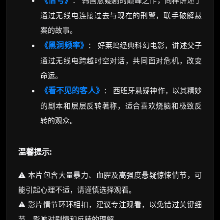
《信号》
： 韩国悬疑剧的巅峰之作，同样讲述了
通过无线电连接过去与现在的刑警，联手破解悬
案的故事。
《黑洞频率》
： 好莱坞经典科幻电影，讲述父子
通过无线电跨越时空对话，共同面对危机，改变
命运。
《看不见的客人》
： 西班牙悬疑神作，以其精妙
的剧本和层层反转著称，适合喜欢烧脑和极致反
转的观众。
温馨提示:
⚠️ 本片包含大量暴力、血腥及高强度悬疑惊悚情节，可
能引起心理不适，请谨慎选择观看。
⚠️ 影片情节环环相扣，建议专注观看，以免错过关键细
节，影响对剧情和反转的理解。