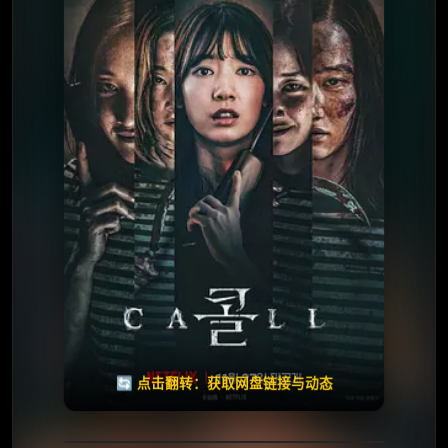
⭐️ 评分：7.5 | 🎬 2020年
夸克网盘
🧧️
天天领红包
失效请反馈
🔄 点击翻转：获取网盘链接与动态