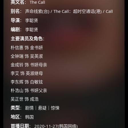
英文名
： The Call
别名
： 声命线索(台) / The Call：超时空通话(港) / Call
导演
： 李聪贤
编剧
： 李聪贤
主要演员及角色
：
朴信惠 饰 金书妍
全钟瑞 饰 吴英淑
金成铃 饰 书妍母亲
李艾 饰 英淑继母
李东辉 饰 白敏铉
朴浩山 饰 书妍父亲
吴正世 饰 成浩
类型
： 剧情｜悬疑｜惊悚
地区
： 韩国
首播日期
： 2020-11-27(韩国网络)