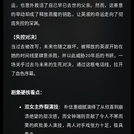
运，也意外救活了自己早已去世的父亲。然而，这善意
的举动却成了释放恶魔的钥匙，让英淑的命运走向了彻
☕ 海外大侠？通过 Ko-fi 赐茶
底失控的深渊。
失控对决
【
】
当过去被改写，未来也随之崩坏。被释放的英淑开始在
她的时间线里肆意杀戮，并以此威胁20年后的书妍。一
场关乎过去与未来的生死对决，通过这根电话线，拉开
了血色序幕。
剧集硬核看点：
双女主炸裂演技
： 朴信惠细腻演绎了从欣喜到崩
溃绝望的层次感，而全钟瑞则贡献了令人不寒而
栗的疯批美人演技，两人对手戏张力十足，极具