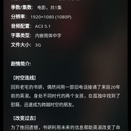
季数/集数
： 电影，共1集
分辨率
： 1920×1080 (1080P)
音频配置
： AC3 5.1
字幕类型
： 内嵌简体中字
×
🧧 福利领取站
文件大小
： 3G
☕
剧情简介:
朋友们辛苦了 💦
时空连线
【
】
你需要的各种会员，都可低价购买！
回到老宅的书妍，偶然间用一部旧电话接通了来自20年
如夸克12个月送14天 最低75元！
前的英淑。身处不同时代的两个女孩，在孤独中找到了
价格有浮动，请直接搜索查最低价！
慰藉，迅速成为跨越时空的朋友。
还有支付宝现金红包、外卖红包、
优惠券、活动红包，每日可领。
改变过去
【
】
为了挽回遗憾，书妍利用未来的信息帮助英淑改变了命
⚡
前往【大淘客】领红包