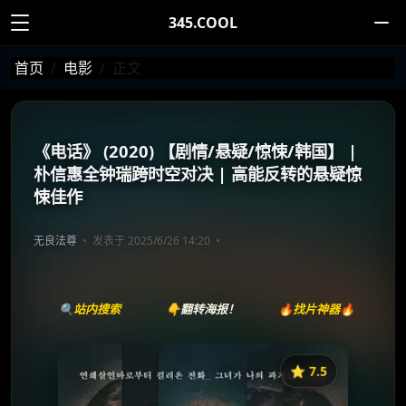
345.COOL
首页
电影
正文
《电话》 (2020) 【剧情/悬疑/惊悚/韩国】 |
朴信惠全钟瑞跨时空对决 | 高能反转的悬疑惊
悚佳作
无良法尊
发表于 2025/6/26 14:20
🔍站内搜索
👇翻转海报！
🔥找片神器🔥
⭐️ 7.5
《电话》
收藏
⭐