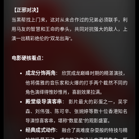
【正邪对决】
当黑帮找上门来，这对从未合作过的兄弟必须联手，利
用马友的智慧和王命的拳头，共同对抗强大的敌人，上
演一出精彩绝伦的“双龙出海”。
电影硬核看点：
成龙分饰两角
： 欣赏成龙巅峰时期的精湛演技，
他将儒雅的音乐家和火爆的打手两个截然不同的
角色演绎得惟妙惟肖，喜剧效果拉满。
殿堂级导演客串
： 影片最大的彩蛋之一，吴宇
森、刘伟强、陈可辛、张婉婷等数十位香港知名
导演惊喜客串，堪称“数星星”的观影盛宴。
经典成式动作
： 融合了高难度杂耍般的特技与精