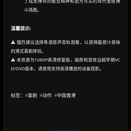
了成龙搏命的敬业精神和更为写实的现代警匪搏
斗场面。
温馨提示:
⚠️ 强烈建议选择粤语原声音轨观看，以获得最原汁原味
的港式喜剧体验。
⚠️ 本资源为1080P高清修复版，画质和音效远超早期VC
D/DVD版本，请使用支持高清播放的设备观影。
标签：
#
喜剧
#
动作
#
中国香港