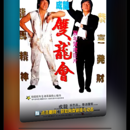
⭐️ 评分：6.7 | 🎬 1992年
夸克网盘
🧧️
天天领红包
失效请反馈
🔄 点击翻转：获取网盘链接与动态