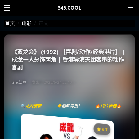
345.COOL
首页
电影
正文
《双龙会》 (1992) 【喜剧/动作/经典港片】 |
成龙一人分饰两角 | 香港导演天团客串的动作
喜剧
无良法尊
发表于 2025/6/24 22:10
🔍站内搜索
👇翻转海报！
🔥找片神器🔥
⭐️ 6.7
《双龙会》
收藏
⭐