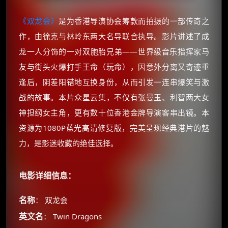
《双龙会》
是为香港导演协会筹款而拍摄的一部传奇之
作，由徐克与林岭东两大名导联合执导。影片讲述了成
龙一人分饰的一对双胞胎兄弟——世界级音乐指挥家马
友与街头火爆打手王命（玩命），因意外分离又奇迹重
逢后，阴差阳错地互换身份，从而引发一连串爆笑与激
战的故事。本片众星云集，不仅有张曼玉、利智两大女
神担纲女主角，更有数十位香港金牌导演客串出镜。本
资源为1080P蓝光高清修复版，完美呈现经典港片的魅
力，是影迷收藏的绝佳选择。
电影详细信息：
名称
： 双龙会
英文名
： Twin Dragons