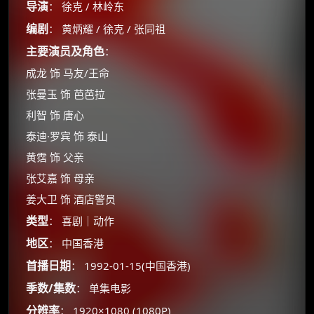
导演
： 徐克 / 林岭东
编剧
： 黄炳耀 / 徐克 / 张同祖
主要演员及角色
：
成龙 饰 马友/王命
张曼玉 饰 芭芭拉
利智 饰 唐心
泰迪·罗宾 饰 泰山
黄霑 饰 父亲
张艾嘉 饰 母亲
姜大卫 饰 酒店警员
类型
： 喜剧｜动作
地区
： 中国香港
首播日期
： 1992-01-15(中国香港)
季数/集数
： 单集电影
分辨率
： 1920×1080 (1080P)