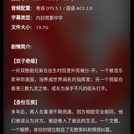
音频配置
： 粤语 DTS 5.1 / 国语 AC3 2.0
×
🧧 福利领取站
字幕类型
： 内封简繁中字
☕
文件大小
： 19.7G
朋友们辛苦了 💦
剧情简介:
你需要的各种会员，都可低价购买！
如夸克12个月送14天 最低75元！
【双子奇缘】
价格有浮动，请直接搜索查最低价！
一对双胞胎兄弟在出生时因意外而被分-开，一个被音乐
还有支付宝现金红包、外卖红包、
家带到美国，培养成世界闻名的指挥家；另一个则留在
优惠券、活动红包，每日可领。
香港三教九流之地，成长为身手不凡的街头打手。
⚡
前往【大淘客】领红包
【身份互换】
多年后，两人在香港不期而遇。因为相貌完全相同，他
☕ 海外大侠？通过 Ko-fi 赐茶
们被误认为对方，被迫卷入了彼此的生活。一个文雅，
一个粗野，身份的错位制造了无数笑料和情感纠葛。